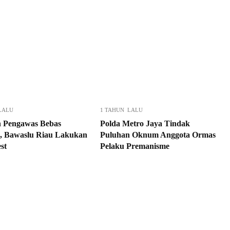
LALU
1 TAHUN LALU
n Pengawas Bebas
Polda Metro Jaya Tindak
, Bawaslu Riau Lakukan
Puluhan Oknum Anggota Ormas
st
Pelaku Premanisme