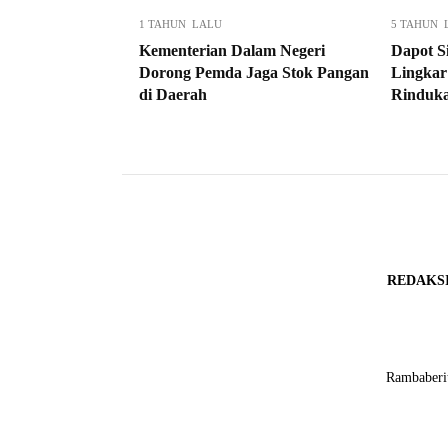
1 TAHUN LALU
5 TAHUN 
Kementerian Dalam Negeri
Dapot S
Dorong Pemda Jaga Stok Pangan
Lingkar
di Daerah
Rinduka
REDAKS
Rambaberit