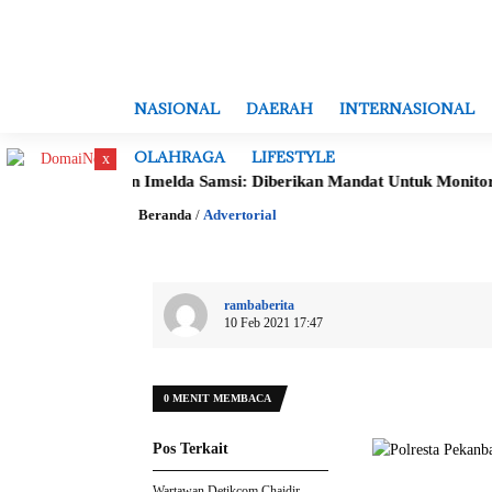
NASIONAL
DAERAH
INTERNASIONAL
OLAHRAGA
LIFESTYLE
x
um
Datin Imelda Samsi: Diberikan Mandat Untuk Monitoring Eva
Beranda
/
Advertorial
rambaberita
10 Feb 2021 17:47
0 MENIT MEMBACA
Pos Terkait
Wartawan Detikcom Chaidir