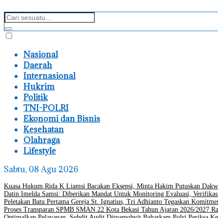
Nasional
Daerah
Internasional
Hukrim
Politik
TNI-POLRI
Ekonomi dan Bisnis
Kesehatan
Olahraga
Lifestyle
Sabtu, 08 Agu 2026
Kuasa Hukum Rida K Liamsi Bacakan Eksepsi, Minta Hakim Putuskan Dakw
Datin Imelda Samsi: Diberikan Mandat Untuk Monitoring Evaluasi, Verifikas
Peletakan Batu Pertama Gereja St. Ignatius, Tri Adhianto Tegaskan Komit
Proses Transparan SPMB SMAN 22 Kota Bekasi Tahun Ajaran 2026/2027 Ra
Optimalkan Pelayanan, Subdit Audit Ditpamobvit Baharkam Polri Periksa Ke