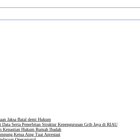
aan Jaksa Batal demi Hukum
i Data Serta Penerbitan Struktur Kepengurusan Grib Jaya di RIAU
men Kepastian Hukum Rumah Ibadah
mpung,Ketua Aing Tuai Apresiasi
ndaraan Operasional