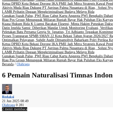
Ketua DPRD Kota Bekasi Dorong IKA PMII Jadi Mitra Strategis Kawal Pe
Aktivis Muda Riau Dukung PT Agrinas Palma Nusantara di Riau, Solusi Nya
LAMR Prihatin Dugaan Mengkriminalisasi Budaya Melayu Rida
Gunakan Ijazah Palsu, PWI Riau Cabut Kartu Anggota PWI Bengkalis Dahar
Riau Pos Group Menunggak Miliaran Rupiah Bayar Hak Puluhan Eks Karya
Kuasa Hukum Rida K Liamsi Bacakan Eksepsi, Minta Hakim Putuskan Dakw
Datin Imelda Samsi: Diberikan Mandat Untuk Monitoring Evaluasi, Verifikas
Peletakan Batu Pertama Gereja St. Ignatius, Tri Adhianto Tegaskan Komit
Proses Transparan SPMB SMAN 22 Kota Bekasi Tahun Ajaran 2026/2027 Ra
Optimalkan Pelayanan, Subdit Audit Ditpamobvit Baharkam Polri Periksa Ke
Ketua DPRD Kota Bekasi Dorong IKA PMII Jadi Mitra Strategis Kawal Pe
Aktivis Muda Riau Dukung PT Agrinas Palma Nusantara di Riau, Solusi Nya
LAMR Prihatin Dugaan Mengkriminalisasi Budaya Melayu Rida
Gunakan Ijazah Palsu, PWI Riau Cabut Kartu Anggota PWI Bengkalis Dahar
Riau Pos Group Menunggak Miliaran Rupiah Bayar Hak Puluhan Eks Karya
Beranda
/
Olahraga
6 Pemain Naturalisasi Timnas Indon
Redaksi
21 Jun 2025 08:49
Olahraga
0
281
2 menit membaca