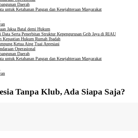
mbangunan Daerah
ta untuk Ketahanan Pangan dan Kesejahteraan Masyarakat
i
wan
aan Jaksa Batal demi Hukum
i Data Serta Penerbitan Struktur Kepengurusan Grib Jaya di RIAU
men Kepastian Hukum Rumah Ibadah
mpung,Ketua Aing Tuai Apresiasi
ndaraan Operasional
mbangunan Daerah
ta untuk Ketahanan Pangan dan Kesejahteraan Masyarakat
i
wan
esia Tanpa Klub, Ada Siapa Saja?