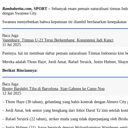
Rambaberita.com
, SPORT –
Sebanyak enam pemain naturalisasi timnas Indon
dengan Swansea City.
Swansea menyebutkan bahwa keputusan ini diambil berdasarkan kesepakatan be
Baca Juga
Vanenburg: Timnas U-23 Terus Berkembang, Konsistensi Jadi Kunci
11 Jul 2025
Pastinya, hal ini membuat daftar pemain naturalisasi Timnas Indonesia kini b
Mereka adalah Thom Haye, Jordi Amat, Rafael Struick, Justin Hubner, Shay
Berikut Rinciannya:
Baca Juga
Roony Bardghji Tiba di Barcelona, Siap Gabung ke Camp Nou
12 Jul 2025
– Thom Haye (30 tahun), gelandang yang habis kontrak dengan Almere City pa
– Jordi Amat, bek senior yang hengkang dari Johor Darul Ta’zim setelah kont
– Rafael Struick (22 tahun), striker muda yang tidak diperpanjang oleh Bris
– Justin Hubner (21), harus berpisah dengan Wolverhampton Wanderers setel