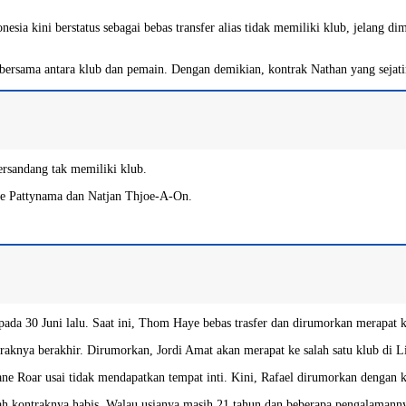
esia kini berstatus sebagai bebas transfer alias tidak memiliki klub, jelang
rsama antara klub dan pemain. Dengan demikian, kontrak Nathan yang sejatinya
ersandang tak memiliki klub.
ne Pattynama dan Natjan Thjoe-A-On.
da 30 Juni lalu. Saat ini, Thom Haye bebas trasfer dan dirumorkan merapat ke
raknya berakhir. Dirumorkan, Jordi Amat akan merapat ke salah satu klub di L
bane Roar usai tidak mendapatkan tempat inti. Kini, Rafael dirumorkan dengan k
ah kontraknya habis. Walau usianya masih 21 tahun dan beberapa pengalamanny