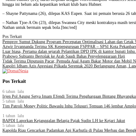
hingga ini belum ada kepastikan terkait klub baru Hubner.
– Shayne Pattynama (26), dilepas KAS Eupen. Saat ini pemain berusia 26 tah
– Nathan Tjoe-A On (23), dilepas Swansea City meski kontraknya masih ter
Nathan untuk bermain sepak bola.[bnc/red]
Pos Terkait
Pemprov Sumut Dukung Program Percepatan Optimalisasi Lahan dan Cetak
Azwir Irvannanda Terima SK Kepengurusan FSPPAR – SPSI Kota Pekanbar
Luar biasa, Pertama dalan sejarah Pelantikan DPD IPK di kantor bupati Inhu.
Prabowo Subianto Bertolak ke Arab Saudi Bahas Penyelenggaraan Haji
Tidak Terima Diputusin Pacar, Pemuda Asal Agam Bakar Motor dan Mobil Ni
Kapolri Idham Azis Apresiasi Pilkada Serentak 2020 Berlangsung Aman, Lanc
Pos Terkait
6 tahun lalu
Irjen Pol Agung Setya Imam Efendi Terima Penghargaan Bintang Bhayangkar
5 tahun lalu
Tim Patroli Money Politic Bawaslu Inhu Telusuri Temuan 146 lembar Amplo
1 tahun lalu
BAPDI Laporkan Kejanggalan Belanja Pajak Sudin LH ke Kejari Jakut
5 tahun lalu
Kapolda Riau Gencarkan Padamkan Api Karhutla di Pulau Merbau dan Bengk