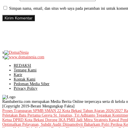
Simpan nama, email, dan situs web saya pada peramban ini untuk koment
x
x
REDAKSI
Tentang Kami
Karir
Kontak Kami
Pedoman Media Siber
Privacy Policy
Rambaberita.com merupakan Media Berita Online terpercaya serta di kelola o
[Copyright 2019-Berani Mengungkap Fakta]
Proses Transparan SPMB SMAN 22 Kota Bekasi Tahun Ajaran 2026/2027 Ra
Peletakan Batu Pertama Gereja St. Ignatius, Tri Adhianto Tegaskan Komit
Ketua DPRD Kota Bekasi Dorong IKA PMII Jadi Mitra Strategis Kawal Pe
Optimalkan Pelayanan, Subdit Audit Ditpamobvit Baharkam Polri Periksa Ke