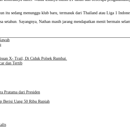
un itu sedang menunggu klub baru, termasuk dari Thailand atau Liga 1 Indone
sisa setahun. Sayangnya, Nathan masih jarang mendapatkan menit bermain sel
 Sawah
u
ssan X- Trail, Di Ciduk Polsek Rumbai.
ar dan Tertib
a Pratama dari Presiden
p Berisi Uang 50 Ribu Rupiah
alis