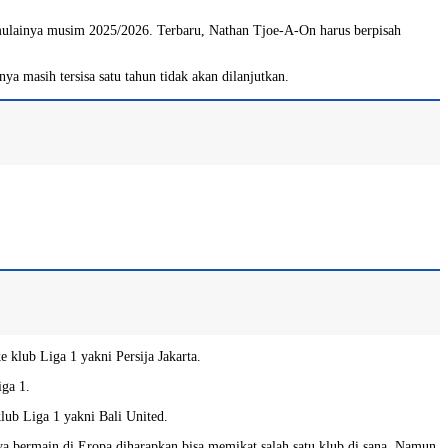
 dimulainya musim 2025/2026. Terbaru, Nathan Tjoe-A-On harus berpisah
 masih tersisa satu tahun tidak akan dilanjutkan.
 klub Liga 1 yakni Persija Jakarta.
iga 1.
lub Liga 1 yakni Bali United.
a bermain di Eropa diharapkan bisa memikat salah satu klub di sana. Namun