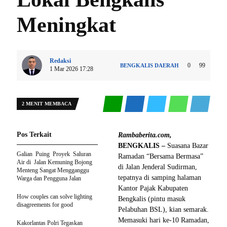
Meningkat
Redaksi
0
99
BENGKALIS
DAERAH
1 Mar 2026 17:28
2 MENIT MEMBACA
Pos Terkait
Rambaberita.com,
BENGKALIS –
Suasana Bazar
Galian Puing Proyek Saluran
Ramadan “Bersama Bermasa”
Air di Jalan Kemuning Bojong
di Jalan Jenderal Sudirman,
Menteng Sangat Mengganggu
tepatnya di samping halaman
Warga dan Pengguna Jalan
Kantor Pajak Kabupaten
How couples can solve lighting
Bengkalis (pintu masuk
disagreements for good
Pelabuhan BSL), kian semarak.
Memasuki hari ke-10 Ramadan,
Kakorlantas Polri Tegaskan