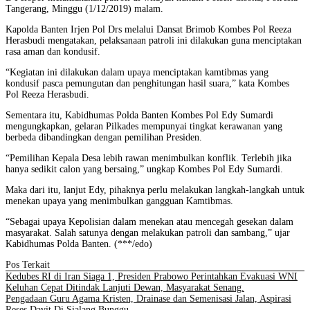
Tangerang, Minggu (1/12/2019) malam.
Kapolda Banten Irjen Pol Drs melalui Dansat Brimob Kombes Pol Reeza
Herasbudi mengatakan, pelaksanaan patroli ini dilakukan guna menciptakan
rasa aman dan kondusif.
“Kegiatan ini dilakukan dalam upaya menciptakan kamtibmas yang
kondusif pasca pemungutan dan penghitungan hasil suara,” kata Kombes
Pol Reeza Herasbudi.
Sementara itu, Kabidhumas Polda Banten Kombes Pol Edy Sumardi
mengungkapkan, gelaran Pilkades mempunyai tingkat kerawanan yang
berbeda dibandingkan dengan pemilihan Presiden.
“Pemilihan Kepala Desa lebih rawan menimbulkan konflik. Terlebih jika
hanya sedikit calon yang bersaing,” ungkap Kombes Pol Edy Sumardi.
Maka dari itu, lanjut Edy, pihaknya perlu melakukan langkah-langkah untuk
menekan upaya yang menimbulkan gangguan Kamtibmas.
“Sebagai upaya Kepolisian dalam menekan atau mencegah gesekan dalam
masyarakat. Salah satunya dengan melakukan patroli dan sambang,” ujar
Kabidhumas Polda Banten. (***/edo)
Pos Terkait
Kedubes RI di Iran Siaga 1, Presiden Prabowo Perintahkan Evakuasi WNI
Keluhan Cepat Ditindak Lanjuti Dewan, Masyarakat Senang.
Pengadaan Guru Agama Kristen, Drainase dan Semenisasi Jalan, Aspirasi
Reses Davit Di Sialang Bunggu