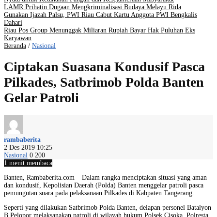
LAMR Prihatin Dugaan Mengkriminalisasi Budaya Melayu Rida
Gunakan Ijazah Palsu, PWI Riau Cabut Kartu Anggota PWI Bengkalis
Dahari
Riau Pos Group Menunggak Miliaran Rupiah Bayar Hak Puluhan Eks
Karyawan
Beranda
/
Nasional
Ciptakan Suasana Kondusif Pasca
Pilkades, Satbrimob Polda Banten
Gelar Patroli
rambaberita
2 Des 2019 10:25
Nasional
0
200
1 menit membaca
Banten, Rambaberita.com – Dalam rangka menciptakan situasi yang aman
dan kondusif, Kepolisian Daerah (Polda) Banten menggelar patroli pasca
pemungutan suara pada pelaksanaan Pilkades di Kabpaten Tangerang.
Seperti yang dilakukan Satbrimob Polda Banten, delapan personel Batalyon
B Pelopor melaksanakan patroli di wilayah hukum Polsek Cisoka, Polresta