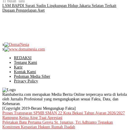
11 bulan lalu
LSM BAPDI Surati Sudin Lingkungan Hidup Jakarta Selatan Terkait
Dugaan Penggelapan Aset
x
x
REDAKSI
Tentang Kami
Karir
Kontak Kami
Pedoman Media Siber
Privacy Policy
Rambaberita.com merupakan Media Berita Online terpercaya serta di kelola
oleh Jurnalis Profesional yang mengungkapkan sesuai Fakta, Data, dan
Kebenaran.
[Copyright 2019-Berani Mengungkap Fakta]
Proses Transparan SPMB SMAN 22 Kota Bekasi Tahun Ajaran 2026/2027
Rampung,Ketua Aing Tuai Apresiasi
Peletakan Batu Pertama Gereja St. Ignatius, Tri Adhianto Tegaskan
Komitmen Kepastian Hukum Rumah Ibadah