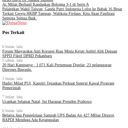
Ac Milan Berhasil Kandaskan Bologna 3-1 di Serie A
Pulangkan Wakil Taiwan, Ganda Putri Indonesia Lolos ke Babak 16 Besar
Terkait Gereja HKBP Tampan, Walikota Firdaus: Kita Akan Fasilitasi
Semoga Semua Baik.
Pos Terkait
6 bulan lalu
Forum Masyarakat Anti Korupsi Riau Minta Kejati Ambil Alih Dugaan
SPPD Fiktif DPRD Pekanbaru
5 tahun lalu
20 Hari Kampanye : 1.071 Kali Pertemuan Digelar, 23 pelanggaran
Diproses Bawaslu.
5 bulan lalu
Hadiri Milad PUI, Kapolri Tegaskan Perkuat Sinergi Kawal Program
Pemerintah
7 bulan lalu
Ucapkan Selamat Natal, Ini Harapan Presiden Prabowo
6 bulan lalu
Belanja Jasa Pengelolaan Sampah UPS Badan Air 427 MIliar Disorot,
BAPDI Menduga Ada Kejanggalan