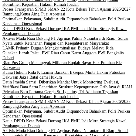
Komitmen Kepastian Hukum Rumah Ibadah
Proses Transparan SPMB SMAN 22 Kota Bekasi Tahun Ajaran 2026/2027
Rampung,Ketua Aing Tuai Apresiasi
Optimalkan Pelayanan, Subdit Audit Ditpamobvit Baharkam Polri Periksa
Kendaraan Operasional
Ketua DPRD Kota Bekasi Dorong IKA PMII Jadi Mitra Strategis Kawal
Pembangunan Daerah
Aktivis Muda Riau Dukung PT Agrinas Palma Nusantara di Riau, Solusi
Nyata untuk Ketahanan Pangan dan Kesejahteraan Masyarakat
LAMR Prihatin Dugaan Mengkriminalisasi Budaya Melayu Rida
Gunakan Ijazah Palsu, PWI Riau Cabut Kartu Anggota PWI Bengkalis
Dahari
Riau Pos Group Menunggak Miliaran Rupiah Bayar Hak Puluhan Eks
Karyawan
Kuasa Hukum Rida K Liamsi Bacakan Eksepsi, Minta Hakim Putuskan
Dakwaan Jaksa Batal demi Hukum
Datin Imelda Samsi: Diberikan Mandat Untuk Monitoring Evaluasi,
Verifikasi Data Serta Penerbitan Struktur Kepengurusan Grib Jaya di RIAU
Peletakan Batu Pertama Gereja St. Ignatius, Tri Adhianto Tegaskan
Komitmen Kepastian Hukum Rumah Ibadah
Proses Transparan SPMB SMAN 22 Kota Bekasi Tahun Ajaran 2026/2027
Rampung,Ketua Aing Tuai Apresiasi
Optimalkan Pelayanan, Subdit Audit Ditpamobvit Baharkam Polri Periksa
Kendaraan Operasional
Ketua DPRD Kota Bekasi Dorong IKA PMII Jadi Mitra Strategis Kawal
Pembangunan Daerah
Aktivis Muda Riau Dukung PT Agrinas Palma Nusantara di Riau, Solusi
Nyata untuk Ketahanan Pangan dan Kesejahteraan Masyarakat