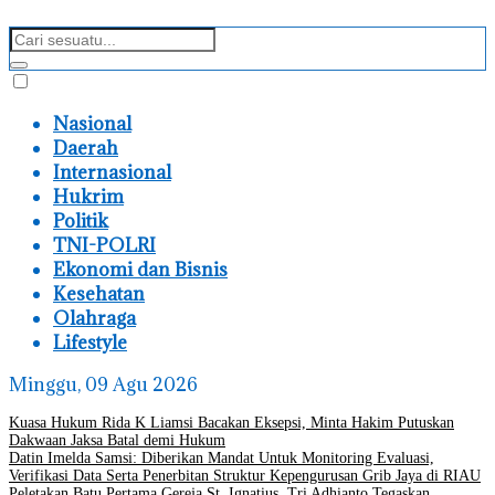
Nasional
Daerah
Internasional
Hukrim
Politik
TNI-POLRI
Ekonomi dan Bisnis
Kesehatan
Olahraga
Lifestyle
Minggu, 09 Agu 2026
Kuasa Hukum Rida K Liamsi Bacakan Eksepsi, Minta Hakim Putuskan
Dakwaan Jaksa Batal demi Hukum
Datin Imelda Samsi: Diberikan Mandat Untuk Monitoring Evaluasi,
Verifikasi Data Serta Penerbitan Struktur Kepengurusan Grib Jaya di RIAU
Peletakan Batu Pertama Gereja St. Ignatius, Tri Adhianto Tegaskan