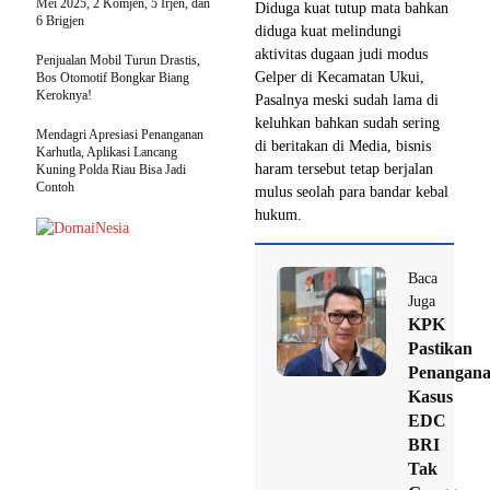
Mei 2025, 2 Komjen, 5 Irjen, dan
Diduga kuat tutup mata bahkan
6 Brigjen
diduga kuat melindungi
aktivitas dugaan judi modus
Penjualan Mobil Turun Drastis,
Gelper di Kecamatan Ukui,
Bos Otomotif Bongkar Biang
Keroknya!
Pasalnya meski sudah lama di
keluhkan bahkan sudah sering
Mendagri Apresiasi Penanganan
di beritakan di Media, bisnis
Karhutla, Aplikasi Lancang
haram tersebut tetap berjalan
Kuning Polda Riau Bisa Jadi
Contoh
mulus seolah para bandar kebal
hukum.
Baca
Juga
KPK
Pastikan
Penangan
Kasus
EDC
BRI
Tak