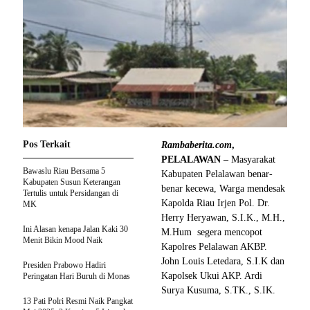
Pos Terkait
Rambaberita.com
,
PELALAWAN –
Masyarakat
Bawaslu Riau Bersama 5
Kabupaten Pelalawan benar-
Kabupaten Susun Keterangan
benar kecewa, Warga mendesak
Tertulis untuk Persidangan di
Kapolda Riau Irjen Pol. Dr.
MK
Herry Heryawan, S.I.K., M.H.,
Ini Alasan kenapa Jalan Kaki 30
M.Hum segera mencopot
Menit Bikin Mood Naik
Kapolres Pelalawan AKBP.
John Louis Letedara, S.I.K dan
Presiden Prabowo Hadiri
Kapolsek Ukui AKP. Ardi
Peringatan Hari Buruh di Monas
Surya Kusuma, S.TK., S.IK.
13 Pati Polri Resmi Naik Pangkat