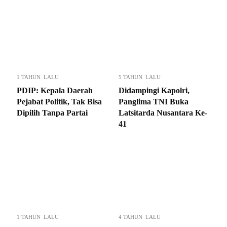
1 TAHUN LALU
5 TAHUN LALU
PDIP: Kepala Daerah
Didampingi Kapolri,
Pejabat Politik, Tak Bisa
Panglima TNI Buka
Dipilih Tanpa Partai
Latsitarda Nusantara Ke-
41
1 TAHUN LALU
4 TAHUN LALU