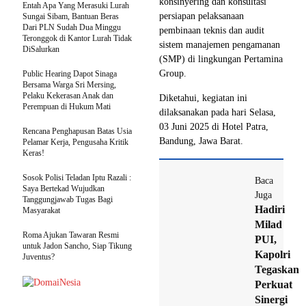
konsinyering dan konsultasi
Entah Apa Yang Merasuki Lurah
persiapan pelaksanaan
Sungai Sibam, Bantuan Beras
Dari PLN Sudah Dua Minggu
pembinaan teknis dan audit
Teronggok di Kantor Lurah Tidak
sistem manajemen pengamanan
DiSalurkan
(SMP) di lingkungan Pertamina
Group.
Public Hearing Dapot Sinaga
Bersama Warga Sri Mersing,
Pelaku Kekerasan Anak dan
Diketahui, kegiatan ini
Perempuan di Hukum Mati
dilaksanakan pada hari Selasa,
03 Juni 2025 di Hotel Patra,
Rencana Penghapusan Batas Usia
Bandung, Jawa Barat.
Pelamar Kerja, Pengusaha Kritik
Keras!
Sosok Polisi Teladan Iptu Razali :
Baca
Saya Bertekad Wujudkan
Juga
Tanggungjawab Tugas Bagi
Hadiri
Masyarakat
Milad
Roma Ajukan Tawaran Resmi
PUI,
untuk Jadon Sancho, Siap Tikung
Kapolri
Juventus?
Tegaskan
Perkuat
Sinergi