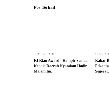
Pos Terkait
5 TAHUN LALU
1 TAHUN 
KI Riau Award : Hampir Semua
Kabar B
Kepala Daerah Nyatakan Hadir
Pekanba
Malam Ini.
Segera 