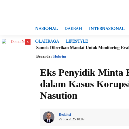
NASIONAL
DAERAH
INTERNASIONAL
OLAHRAGA
LIFESTYLE
x
Imelda Samsi: Diberikan Mandat Untuk Monitoring Evaluasi, Verifi
Beranda
/
Hukrim
Eks Penyidik Minta
dalam Kasus Korups
Nasution
Redaksi
29 Jun 2025 18:09