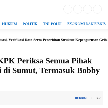
HUKRIM
POLITIK
TNI-POLRI
EKONOMI DAN BISNIS
kasi Data Serta Penerbitan Struktur Kepengurusan Grib Jaya di RI
 KPK Periksa Semua Pihak
i di Sumut, Termasuk Bobby
0
352
HUKRIM