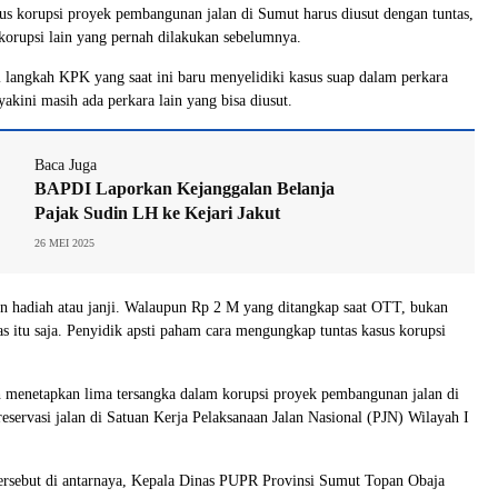
s korupsi proyek pembangunan jalan di Sumut harus diusut dengan tuntas,
korupsi lain yang pernah dilakukan sebelumnya.
 langkah KPK yang saat ini baru menyelidiki kasus suap dalam perkara
akini masih ada perkara lain yang bisa diusut.
Baca Juga
BAPDI Laporkan Kejanggalan Belanja
Pajak Sudin LH ke Kejari Jakut
26 MEI 2025
n hadiah atau janji. Walaupun Rp 2 M yang ditangkap saat OTT, bukan
as itu saja. Penyidik apsti paham cara mengungkap tuntas kasus korupsi
h menetapkan lima tersangka dalam korupsi proyek pembangunan jalan di
servasi jalan di Satuan Kerja Pelaksanaan Jalan Nasional (PJN) Wilayah I
tersebut di antarnaya, Kepala Dinas PUPR Provinsi Sumut Topan Obaja