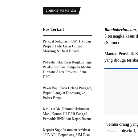
2 MENIT MEMBACA
Pos Terkait
Rambaberita.com,
5 tersangka kasus
Perkuat Soliditas, POM TNI dan
(Sumut).
Propam Polri Gelar Coffee
Morning & Halal Bihalal
Mantan Penyidik K
yang diduga terlib
Polresta Pekanbaru Ringkus Tiga
Pelaku Sindikat Penipuan Modus
Hipnotis Antar Provinsi, Satu
DPO
Pakai Baju Kaos Celana Ponggol,
Bupati Langkat Diboyong ke
Polres Binjai
Kasus ABK Dituntut Hukuman
Mati, Komisi III DPR Panggil
Penyidik BNN dan Kajari Batam
“Semua orang yang 
Kapolri Sigit Resmikan Aplikasi
jelas dan obyektif
“SINAR” Perpanjang SIM Bisa