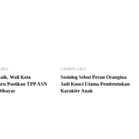
LALU
1 TAHUN LALU
aik, Wali Kota
Sosiolog Sebut Peran Orangtua
ru Pastikan TPP ASN
Jadi Kunci Utama Pembentukan
Dibayar
Karakter Anak