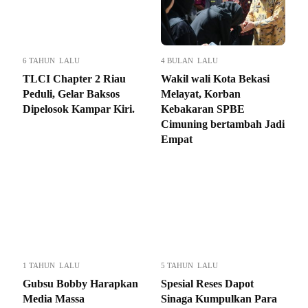
6 TAHUN LALU
4 BULAN LALU
TLCI Chapter 2 Riau
Wakil wali Kota Bekasi
Peduli, Gelar Baksos
Melayat, Korban
Dipelosok Kampar Kiri.
Kebakaran SPBE
Cimuning bertambah Jadi
Empat
1 TAHUN LALU
5 TAHUN LALU
Gubsu Bobby Harapkan
Spesial Reses Dapot
Media Massa
Sinaga Kumpulkan Para