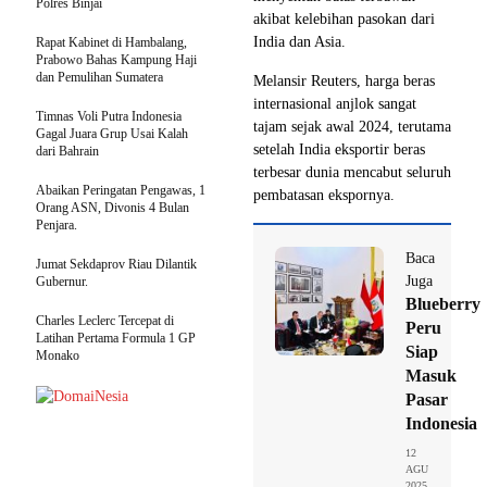
Polres Binjai
akibat kelebihan pasokan dari
India dan Asia.
Rapat Kabinet di Hambalang,
Prabowo Bahas Kampung Haji
dan Pemulihan Sumatera
Melansir Reuters, harga beras
internasional anjlok sangat
Timnas Voli Putra Indonesia
tajam sejak awal 2024, terutama
Gagal Juara Grup Usai Kalah
setelah India eksportir beras
dari Bahrain
terbesar dunia mencabut seluruh
Abaikan Peringatan Pengawas, 1
pembatasan ekspornya.
Orang ASN, Divonis 4 Bulan
Penjara.
Baca
Jumat Sekdaprov Riau Dilantik
Juga
Gubernur.
Blueberry
Charles Leclerc Tercepat di
Peru
Latihan Pertama Formula 1 GP
Siap
Monako
Masuk
Pasar
Indonesia
12
AGU
2025