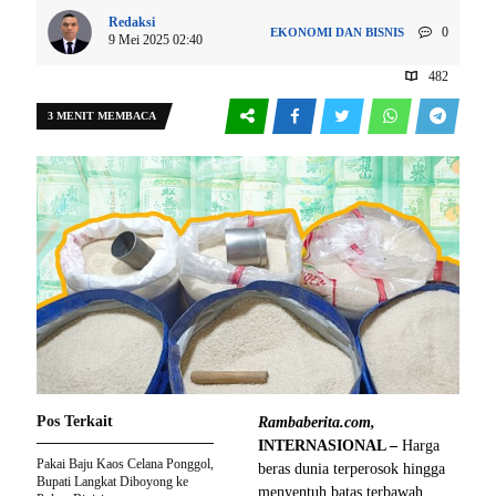
Redaksi
0
EKONOMI DAN BISNIS
9 Mei 2025 02:40
482
3 MENIT MEMBACA
Pos Terkait
Rambaberita.com,
INTERNASIONAL –
Harga
Pakai Baju Kaos Celana Ponggol,
beras dunia terperosok hingga
Bupati Langkat Diboyong ke
menyentuh batas terbawah