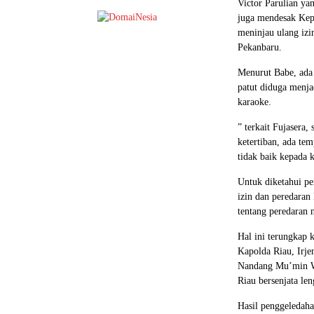
Victor Parulian y
juga mendesak Kepa
meninjau ulang iz
Pekanbaru.
Menurut Babe, ada
patut diduga menja
karaoke.
” terkait Fujasera
ketertiban, ada tem
tidak baik kepada 
Untuk diketahui p
izin dan peredaran
tentang peredaran 
Hal ini terungkap 
Kapolda Riau, Irj
Nandang Mu’min Wi
Riau bersenjata le
Hasil penggeledah