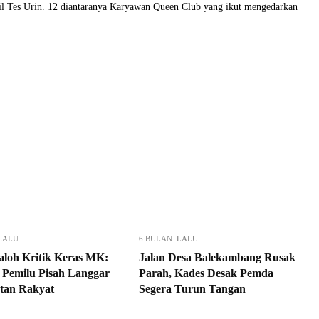
sil Tes Urin. 12 diantaranya Karyawan Queen Club yang ikut mengedarkan
LALU
6 BULAN LALU
aloh Kritik Keras MK:
Jalan Desa Balekambang Rusak
 Pemilu Pisah Langgar
Parah, Kades Desak Pemda
tan Rakyat
Segera Turun Tangan