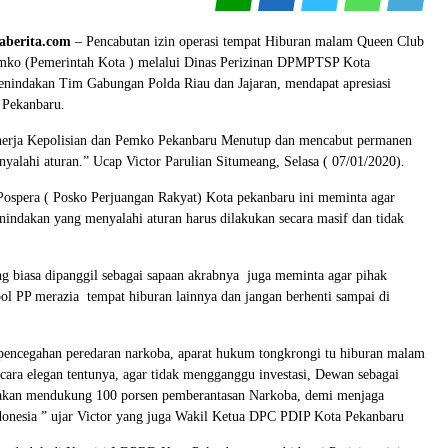
aberita.com
– Pencabutan izin operasi tempat Hiburan malam Queen Club
mko (Pemerintah Kota ) melalui Dinas Perizinan DPMPTSP Kota
penindakan Tim Gabungan Polda Riau dan Jajaran, mendapat apresiasi
 Pekanbaru.
kinerja Kepolisian dan Pemko Pekanbaru Menutup dan mencabut permanen
nyalahi aturan.” Ucap Victor Parulian Situmeang, Selasa ( 07/01/2020).
ospera ( Posko Perjuangan Rakyat) Kota pekanbaru ini meminta agar
indakan yang menyalahi aturan harus dilakukan secara masif dan tidak
ng biasa dipanggil sebagai sapaan akrabnya juga meminta agar pihak
pol PP merazia tempat hiburan lainnya dan jangan berhenti sampai di
 pencegahan peredaran narkoba, aparat hukum tongkrongi tu hiburan malam
n cara elegan tentunya, agar tidak mengganggu investasi, Dewan sebagai
 akan mendukung 100 porsen pemberantasan Narkoba, demi menjaga
donesia ” ujar Victor yang juga Wakil Ketua DPC PDIP Kota Pekanbaru