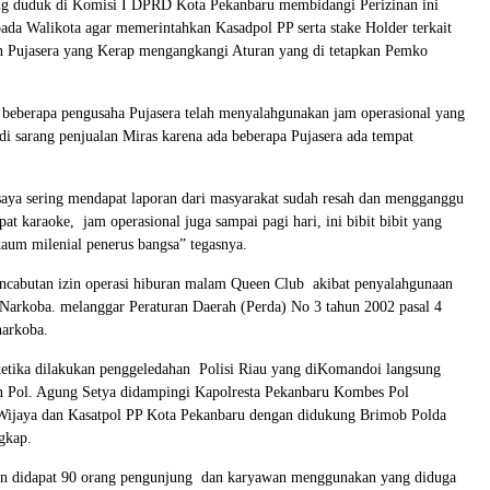
ang duduk di Komisi I DPRD Kota Pekanbaru membidangi Perizinan ini
da Walikota agar memerintahkan Kasadpol PP serta stake Holder terkait
in Pujasera yang Kerap mengangkangi Aturan yang di tetapkan Pemko
 beberapa pengusaha Pujasera telah menyalahgunakan jam operasional yang
di sarang penjualan Miras karena ada beberapa Pujasera ada tempat
, saya sering mendapat laporan dari masyarakat sudah resah dan mengganggu
pat karaoke, jam operasional juga sampai pagi hari, ini bibit bibit yang
kaum milenial penerus bangsa” tegasnya.
encabutan izin operasi hiburan malam Queen Club akibat penyalahgunaan
 Narkoba. melanggar Peraturan Daerah (Perda) No 3 tahun 2002 pasal 4
narkoba.
ketika dilakukan penggeledahan Polisi Riau yang diKomandoi langsung
en Pol. Agung Setya didampingi Kapolresta Pekanbaru Kombes Pol
jaya dan Kasatpol PP Kota Pekanbaru dengan didukung Brimob Polda
ngkap.
an didapat 90 orang pengunjung dan karyawan menggunakan yang diduga