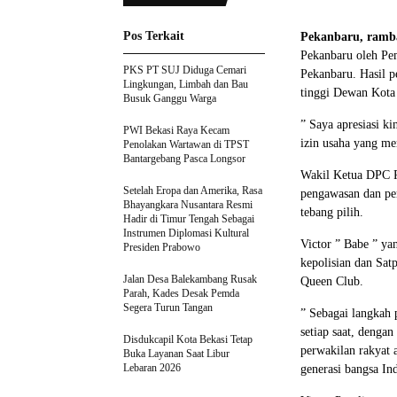
Pos Terkait
Pekanbaru, ramb
Pekanbaru oleh Pe
PKS PT SUJ Diduga Cemari
Pekanbaru. Hasil 
Lingkungan, Limbah dan Bau
tinggi Dewan Kota
Busuk Ganggu Warga
” Saya apresiasi 
PWI Bekasi Raya Kecam
izin usaha yang me
Penolakan Wartawan di TPST
Bantargebang Pasca Longsor
Wakil Ketua DPC P
Setelah Eropa dan Amerika, Rasa
pengawasan dan pen
Bhayangkara Nusantara Resmi
tebang pilih.
Hadir di Timur Tengah Sebagai
Instrumen Diplomasi Kultural
Victor ” Babe ” ya
Presiden Prabowo
kepolisian dan Sat
Jalan Desa Balekambang Rusak
Queen Club.
Parah, Kades Desak Pemda
Segera Turun Tangan
” Sebagai langkah
setiap saat, denga
Disdukcapil Kota Bekasi Tetap
perwakilan rakyat
Buka Layanan Saat Libur
Lebaran 2026
generasi bangsa In