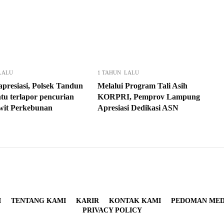
LALU
1 TAHUN LALU
apresiasi, Polsek Tandun
Melalui Program Tali Asih
u terlapor pencurian
KORPRI, Pemprov Lampung
wit Perkebunan
Apresiasi Dedikasi ASN
I
TENTANG KAMI
KARIR
KONTAK KAMI
PEDOMAN MEDI
PRIVACY POLICY