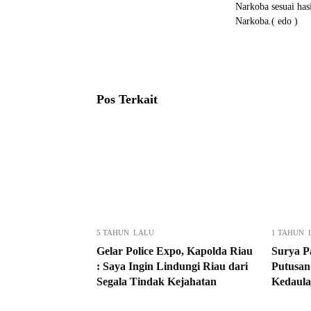
Narkoba sesuai ha
Narkoba.( edo )
Pos Terkait
5 TAHUN LALU
1 TAHUN 
Gelar Police Expo, Kapolda Riau
Surya P
: Saya Ingin Lindungi Riau dari
Putusan
Segala Tindak Kejahatan
Kedaula