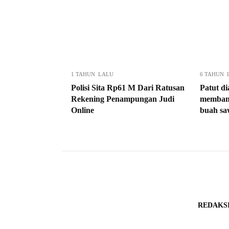
1 TAHUN LALU
6 TAHUN 
Polisi Sita Rp61 M Dari Ratusan
Patut di
Rekening Penampungan Judi
membant
Online
buah sa
REDAKS