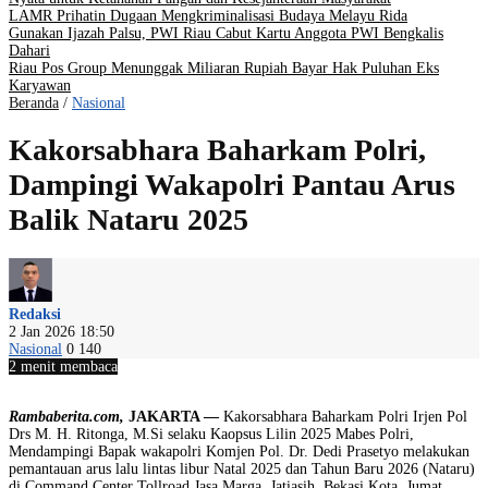
LAMR Prihatin Dugaan Mengkriminalisasi Budaya Melayu Rida
Gunakan Ijazah Palsu, PWI Riau Cabut Kartu Anggota PWI Bengkalis
Dahari
Riau Pos Group Menunggak Miliaran Rupiah Bayar Hak Puluhan Eks
Karyawan
Beranda
/
Nasional
Kakorsabhara Baharkam Polri,
Dampingi Wakapolri Pantau Arus
Balik Nataru 2025
Redaksi
2 Jan 2026 18:50
Nasional
0
140
2 menit membaca
Rambaberita.com,
JAKARTA —
Kakorsabhara Baharkam Polri Irjen Pol
Drs M. H. Ritonga, M.Si selaku Kaopsus Lilin 2025 Mabes Polri,
Mendampingi Bapak wakapolri Komjen Pol. Dr. Dedi Prasetyo melakukan
pemantauan arus lalu lintas libur Natal 2025 dan Tahun Baru 2026 (Nataru)
di Command Center Tollroad Jasa Marga, Jatiasih, Bekasi Kota, Jumat