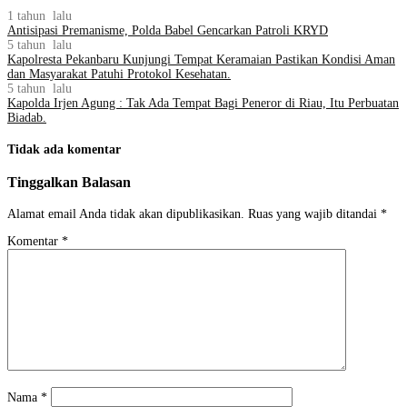
1 tahun lalu
Antisipasi Premanisme, Polda Babel Gencarkan Patroli KRYD
5 tahun lalu
Kapolresta Pekanbaru Kunjungi Tempat Keramaian Pastikan Kondisi Aman
dan Masyarakat Patuhi Protokol Kesehatan.
5 tahun lalu
Kapolda Irjen Agung : Tak Ada Tempat Bagi Peneror di Riau, Itu Perbuatan
Biadab.
Tidak ada komentar
Tinggalkan Balasan
Alamat email Anda tidak akan dipublikasikan.
Ruas yang wajib ditandai
*
Komentar
*
Nama
*