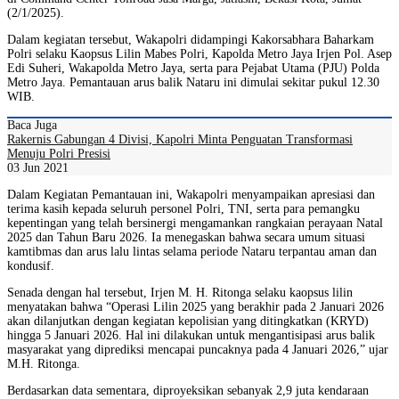
(2/1/2025).
Dalam kegiatan tersebut, Wakapolri didampingi Kakorsabhara Baharkam
Polri selaku Kaopsus Lilin Mabes Polri, Kapolda Metro Jaya Irjen Pol. Asep
Edi Suheri, Wakapolda Metro Jaya, serta para Pejabat Utama (PJU) Polda
Metro Jaya. Pemantauan arus balik Nataru ini dimulai sekitar pukul 12.30
WIB.
Baca Juga
Rakernis Gabungan 4 Divisi, Kapolri Minta Penguatan Transformasi
Menuju Polri Presisi
03 Jun 2021
Dalam Kegiatan Pemantauan ini, Wakapolri menyampaikan apresiasi dan
terima kasih kepada seluruh personel Polri, TNI, serta para pemangku
kepentingan yang telah bersinergi mengamankan rangkaian perayaan Natal
2025 dan Tahun Baru 2026. Ia menegaskan bahwa secara umum situasi
kamtibmas dan arus lalu lintas selama periode Nataru terpantau aman dan
kondusif.
Senada dengan hal tersebut, Irjen M. H. Ritonga selaku kaopsus lilin
menyatakan bahwa “Operasi Lilin 2025 yang berakhir pada 2 Januari 2026
akan dilanjutkan dengan kegiatan kepolisian yang ditingkatkan (KRYD)
hingga 5 Januari 2026. Hal ini dilakukan untuk mengantisipasi arus balik
masyarakat yang diprediksi mencapai puncaknya pada 4 Januari 2026,” ujar
M.H. Ritonga.
Berdasarkan data sementara, diproyeksikan sebanyak 2,9 juta kendaraan