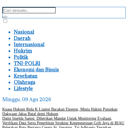
Nasional
Daerah
Internasional
Hukrim
Politik
TNI-POLRI
Ekonomi dan Bisnis
Kesehatan
Olahraga
Lifestyle
Minggu, 09 Agu 2026
Kuasa Hukum Rida K Liamsi Bacakan Eksepsi, Minta Hakim Putuskan
Dakwaan Jaksa Batal demi Hukum
Datin Imelda Samsi: Diberikan Mandat Untuk Monitoring Evaluasi,
Verifikasi Data Serta Penerbitan Struktur Kepengurusan Grib Jaya di RIAU
Peletakan Batu Pertama Gereja St. Ignatius, Tri Adhianto Tegaskan