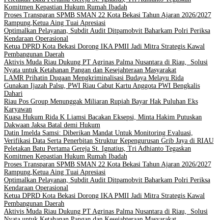
Komitmen Kepastian Hukum Rumah Ibadah
Proses Transparan SPMB SMAN 22 Kota Bekasi Tahun Ajaran 2026/2027
Rampung,Ketua Aing Tuai Apresiasi
Optimalkan Pelayanan, Subdit Audit Ditpamobvit Baharkam Polri Periksa
Kendaraan Operasional
Ketua DPRD Kota Bekasi Dorong IKA PMII Jadi Mitra Strategis Kawal
Pembangunan Daerah
Aktivis Muda Riau Dukung PT Agrinas Palma Nusantara di Riau, Solusi
Nyata untuk Ketahanan Pangan dan Kesejahteraan Masyarakat
LAMR Prihatin Dugaan Mengkriminalisasi Budaya Melayu Rida
Gunakan Ijazah Palsu, PWI Riau Cabut Kartu Anggota PWI Bengkalis
Dahari
Riau Pos Group Menunggak Miliaran Rupiah Bayar Hak Puluhan Eks
Karyawan
Kuasa Hukum Rida K Liamsi Bacakan Eksepsi, Minta Hakim Putuskan
Dakwaan Jaksa Batal demi Hukum
Datin Imelda Samsi: Diberikan Mandat Untuk Monitoring Evaluasi,
Verifikasi Data Serta Penerbitan Struktur Kepengurusan Grib Jaya di RIAU
Peletakan Batu Pertama Gereja St. Ignatius, Tri Adhianto Tegaskan
Komitmen Kepastian Hukum Rumah Ibadah
Proses Transparan SPMB SMAN 22 Kota Bekasi Tahun Ajaran 2026/2027
Rampung,Ketua Aing Tuai Apresiasi
Optimalkan Pelayanan, Subdit Audit Ditpamobvit Baharkam Polri Periksa
Kendaraan Operasional
Ketua DPRD Kota Bekasi Dorong IKA PMII Jadi Mitra Strategis Kawal
Pembangunan Daerah
Aktivis Muda Riau Dukung PT Agrinas Palma Nusantara di Riau, Solusi
Nyata untuk Ketahanan Pangan dan Kesejahteraan Masyarakat