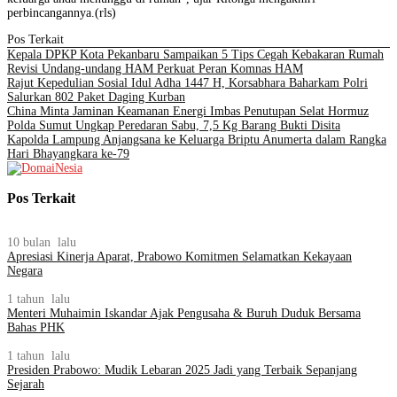
perbincangannya.(rls)
Pos Terkait
Kepala DPKP Kota Pekanbaru Sampaikan 5 Tips Cegah Kebakaran Rumah
Revisi Undang-undang HAM Perkuat Peran Komnas HAM
Rajut Kepedulian Sosial Idul Adha 1447 H, Korsabhara Baharkam Polri
Salurkan 802 Paket Daging Kurban
China Minta Jaminan Keamanan Energi Imbas Penutupan Selat Hormuz
Polda Sumut Ungkap Peredaran Sabu, 7,5 Kg Barang Bukti Disita
Kapolda Lampung Anjangsana ke Keluarga Briptu Anumerta dalam Rangka
Hari Bhayangkara ke-79
Pos Terkait
10 bulan lalu
Apresiasi Kinerja Aparat, Prabowo Komitmen Selamatkan Kekayaan
Negara
1 tahun lalu
Menteri Muhaimin Iskandar Ajak Pengusaha & Buruh Duduk Bersama
Bahas PHK
1 tahun lalu
Presiden Prabowo: Mudik Lebaran 2025 Jadi yang Terbaik Sepanjang
Sejarah