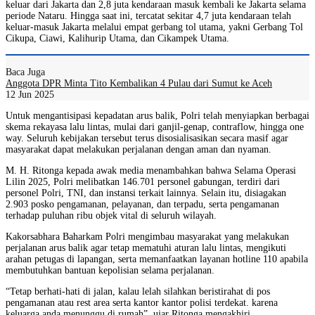
keluar dari Jakarta dan 2,8 juta kendaraan masuk kembali ke Jakarta selama
periode Nataru. Hingga saat ini, tercatat sekitar 4,7 juta kendaraan telah
keluar-masuk Jakarta melalui empat gerbang tol utama, yakni Gerbang Tol
Cikupa, Ciawi, Kalihurip Utama, dan Cikampek Utama.
Baca Juga
Anggota DPR Minta Tito Kembalikan 4 Pulau dari Sumut ke Aceh
12 Jun 2025
Untuk mengantisipasi kepadatan arus balik, Polri telah menyiapkan berbagai
skema rekayasa lalu lintas, mulai dari ganjil-genap, contraflow, hingga one
way. Seluruh kebijakan tersebut terus disosialisasikan secara masif agar
masyarakat dapat melakukan perjalanan dengan aman dan nyaman.
M. H. Ritonga kepada awak media menambahkan bahwa Selama Operasi
Lilin 2025, Polri melibatkan 146.701 personel gabungan, terdiri dari
personel Polri, TNI, dan instansi terkait lainnya. Selain itu, disiagakan
2.903 posko pengamanan, pelayanan, dan terpadu, serta pengamanan
terhadap puluhan ribu objek vital di seluruh wilayah.
Kakorsabhara Baharkam Polri mengimbau masyarakat yang melakukan
perjalanan arus balik agar tetap mematuhi aturan lalu lintas, mengikuti
arahan petugas di lapangan, serta memanfaatkan layanan hotline 110 apabila
membutuhkan bantuan kepolisian selama perjalanan.
“Tetap berhati-hati di jalan, kalau lelah silahkan beristirahat di pos
pengamanan atau rest area serta kantor kantor polisi terdekat. karena
keluarga anda menunggu di rumah”, ujar Ritonga mengakhiri