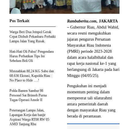
Pos Terkait
Rambaberita.com
, JAKARTA
–
Gubernur Riau, Abdul Wahid,
Warga Beri Dua Jempol Gerak
secara resmi mengukuhkan
Cepat Dishub Pekanbaru Perbaiki
jajaran pengurus Persatuan
Lampu Jalan Yang Rusak.
Masyarakat Riau Indonesia
(PMRI) periode 2023-2028
Hati-Hati Oli Palsu! Pengendara
Harus Perhatikan Tips Ini
dalam acara halalbihalal dan
Sebelum Beli Oli
rapat kerja nasional ke-1 yang
berlangsung di Jakarta pada hari
Musnahkan 80,24 KG Sabu dan
Minggu (04/05/25).
68.636 Ekstasi, Kapolda Riau :
No Place to Hide ….!
Pengukuhan ini menjadi
Polda Banten Sambut 98
momentum penting dalam
Personel Sat Brimob Purna
mempererat tali silaturahmi
Tugas Operasi Amole II
antara pemerintah daerah
dengan masyarakat Riau yang
Penerangan Lampu Jalan,
Lapangan Kerja dan banjir
berada di perantauan.
Aspirasi Warga RT08 RW 05
AMD Tanjung Rhu