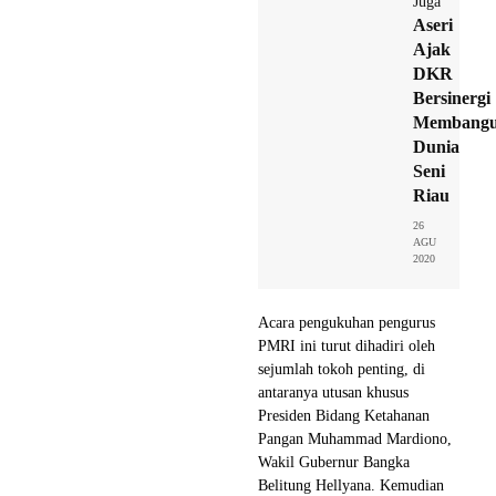
Juga
Aseri
Ajak
DKR
Bersinergi
Membang
Dunia
Seni
Riau
26
AGU
2020
Acara pengukuhan pengurus
PMRI ini turut dihadiri oleh
sejumlah tokoh penting, di
antaranya utusan khusus
Presiden Bidang Ketahanan
Pangan Muhammad Mardiono,
Wakil Gubernur Bangka
Belitung Hellyana. Kemudian