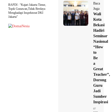
Baca
BAPDI : “Kajari Jakarta Timur,
Juga
Topik Gunawan,Tidak Berdaya
Menghadapi Inspektorat DKI
Wali
Jakarta”
Kota
Bekasi
Hadiri
Seminar
Nasional
“How
to
Be
a
Great
Teacher”,
Dorong
Guru
Jadi
Sumber
Inspirasi
07