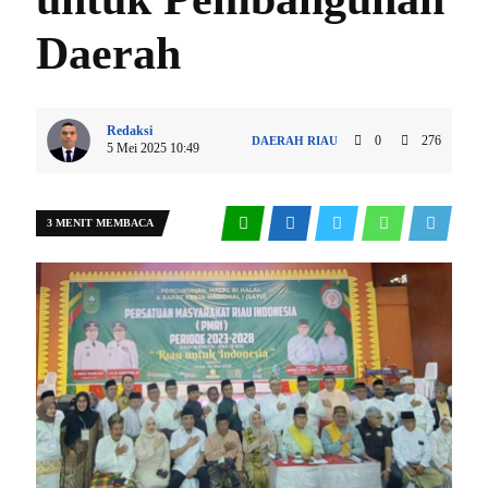
Daerah
Redaksi
0
276
DAERAH
RIAU
5 Mei 2025 10:49
3 MENIT MEMBACA