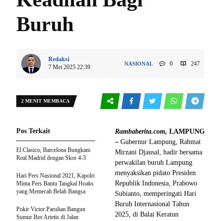
Buruh
Redaksi
0
247
NASIONAL
7 Mei 2025 22:39
2 MENIT MEMBACA
Pos Terkait
Rambaberita.com,
LAMPUNG
–
Gubernur Lampung, Rahmat
El Clasico, Barcelona Bungkam
Mirzani Djausal, hadir bersama
Real Madrid dengan Skor 4-3
perwakilan buruh Lampung
menyaksikan pidato Presiden
Hari Pers Nasional 2021, Kapolri
Republik Indonesia, Prabowo
Minta Pers Bantu Tangkal Hoaks
yang Memecah Belah Bangsa
Subianto, memperingati Hari
Buruh Internasional Tahun
Pokir Victor Parulian Bangun
2025, di Balai Keratun
Sumur Bor Artetis di Jalan