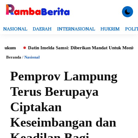
NASIONAL
DAERAH
INTERNASIONAL
HUKRIM
POLI
m
Datin Imelda Samsi: Diberikan Mandat Untuk Monitoring Eva
Beranda
/
Nasional
Pemprov Lampung
Terus Berupaya
Ciptakan
Keseimbangan dan
Keadilan Bagi