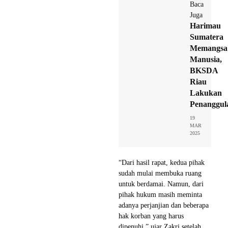
Baca
Juga
Harimau
Sumatera
Memangsa
Manusia,
BKSDA
Riau
Lakukan
Penanggul
19
MAR
2025
“Dari hasil rapat, kedua pihak
sudah mulai membuka ruang
untuk berdamai. Namun, dari
pihak hukum masih meminta
adanya perjanjian dan beberapa
hak korban yang harus
dipenuhi,” ujar Zakri setelah