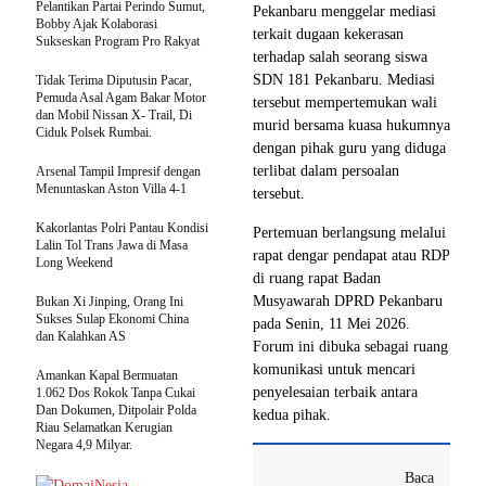
Pelantikan Partai Perindo Sumut,
Pekanbaru menggelar mediasi
Bobby Ajak Kolaborasi
terkait dugaan kekerasan
Sukseskan Program Pro Rakyat
terhadap salah seorang siswa
SDN 181 Pekanbaru. Mediasi
Tidak Terima Diputusin Pacar,
Pemuda Asal Agam Bakar Motor
tersebut mempertemukan wali
dan Mobil Nissan X- Trail, Di
murid bersama kuasa hukumnya
Ciduk Polsek Rumbai.
dengan pihak guru yang diduga
terlibat dalam persoalan
Arsenal Tampil Impresif dengan
Menuntaskan Aston Villa 4-1
tersebut.
Kakorlantas Polri Pantau Kondisi
Pertemuan berlangsung melalui
Lalin Tol Trans Jawa di Masa
rapat dengar pendapat atau RDP
Long Weekend
di ruang rapat Badan
Musyawarah DPRD Pekanbaru
Bukan Xi Jinping, Orang Ini
Sukses Sulap Ekonomi China
pada Senin, 11 Mei 2026.
dan Kalahkan AS
Forum ini dibuka sebagai ruang
komunikasi untuk mencari
Amankan Kapal Bermuatan
penyelesaian terbaik antara
1.062 Dos Rokok Tanpa Cukai
Dan Dokumen, Ditpolair Polda
kedua pihak.
Riau Selamatkan Kerugian
Negara 4,9 Milyar.
Baca