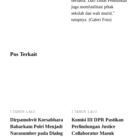
bersama. Dari Dinas Pendidikan
juga memfasilitasi pihak
sekolah dan wali murid,”
tutupnya. (Galeri Foto)
Pos Terkait
1 TAHUN LALU
1 TAHUN LALU
Dirpamobvit Korsabhara
Komisi III DPR Pastikan
Baharkam Polri Menjadi
Perlindungan Justice
Narasumber pada Dialog
Collaborator Masuk