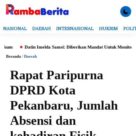
NASIONAL
DAERAH
INTERNASIONAL
HUKRIM
POLI
Datin Imelda Samsi: Diberikan Mandat Untuk Monitoring Evalua
Beranda
/
Daerah
Rapat Paripurna
DPRD Kota
Pekanbaru, Jumlah
Absensi dan
kehadiran Fisik