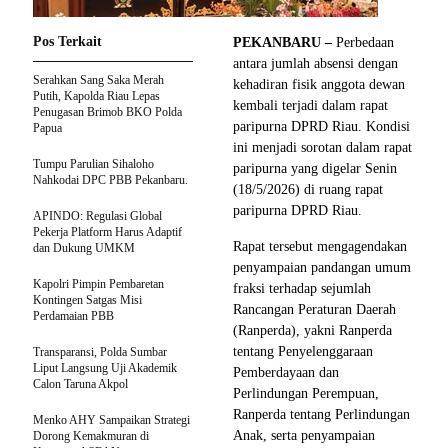
Pos Terkait
PEKANBARU –
Perbedaan
antara jumlah absensi dengan
Serahkan Sang Saka Merah
kehadiran fisik anggota dewan
Putih, Kapolda Riau Lepas
kembali terjadi dalam rapat
Penugasan Brimob BKO Polda
paripurna DPRD Riau. Kondisi
Papua
ini menjadi sorotan dalam rapat
Tumpu Parulian Sihaloho
paripurna yang digelar Senin
Nahkodai DPC PBB Pekanbaru.
(18/5/2026) di ruang rapat
paripurna DPRD Riau.
APINDO: Regulasi Global
Pekerja Platform Harus Adaptif
Rapat tersebut mengagendakan
dan Dukung UMKM
penyampaian pandangan umum
Kapolri Pimpin Pembaretan
fraksi terhadap sejumlah
Kontingen Satgas Misi
Rancangan Peraturan Daerah
Perdamaian PBB
(Ranperda), yakni Ranperda
tentang Penyelenggaraan
Transparansi, Polda Sumbar
Liput Langsung Uji Akademik
Pemberdayaan dan
Calon Taruna Akpol
Perlindungan Perempuan,
Ranperda tentang Perlindungan
Menko AHY Sampaikan Strategi
Anak, serta penyampaian
Dorong Kemakmuran di