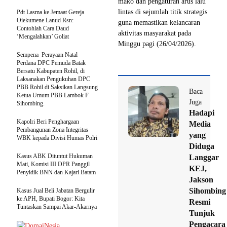
mako dan pengaturan arus lalu
lintas di sejumlah titik strategis
Pdt Lasma ke Jemaat Gereja
Oiekumene Lanud Rsn:
guna memastikan kelancaran
Contohlah Cara Daud
aktivitas masyarakat pada
‘Mengalahkan’ Goliat
Minggu pagi (26/04/2026).
Sempena Perayaan Natal
Perdana DPC Pemuda Batak
Bersatu Kabupaten Rohil, di
Laksanakan Pengukuhan DPC
PBB Rohil di Saksikan Langsung
Baca
Ketua Umum PBB Lambok F
Juga
Sihombing.
Hadapi
Kapolri Beri Penghargaan
Media
Pembangunan Zona Integritas
yang
WBK kepada Divisi Humas Polri
Diduga
Kasus ABK Dituntut Hukuman
Langgar
Mati, Komisi III DPR Panggil
KEJ,
Penyidik BNN dan Kajari Batam
Jakson
Sihombing
Kasus Jual Beli Jabatan Bergulir
ke APH, Bupati Bogor: Kita
Resmi
Tuntaskan Sampai Akar-Akarnya
Tunjuk
Pengacara