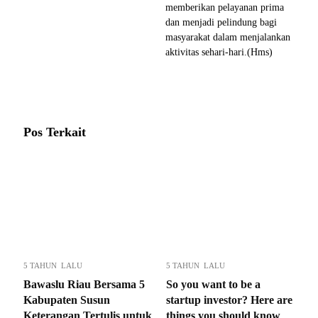
memberikan pelayanan prima
dan menjadi pelindung bagi
masyarakat dalam menjalankan
aktivitas sehari-hari.(Hms)
Pos Terkait
5 TAHUN LALU
5 TAHUN LALU
Bawaslu Riau Bersama 5
So you want to be a
Kabupaten Susun
startup investor? Here are
Keterangan Tertulis untuk
things you should know