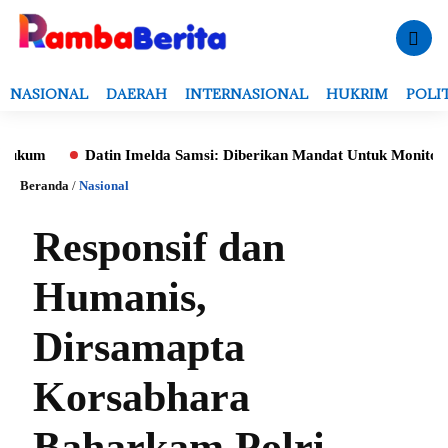
NASIONAL
DAERAH
INTERNASIONAL
HUKRIM
POLI
m
Datin Imelda Samsi: Diberikan Mandat Untuk Monitoring Eval
Beranda
/
Nasional
Responsif dan
Humanis,
Dirsamapta
Korsabhara
Baharkam Polri