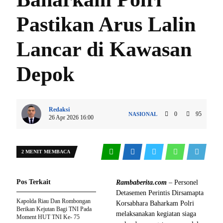
Pastikan Arus Lalin
Lancar di Kawasan
Depok
Redaksi
0
95
NASIONAL
26 Apr 2026 16:00
2 MENIT MEMBACA
Pos Terkait
Rambaberita.com
– Personel
Detasemen Perintis Dirsamapta
Kapolda Riau Dan Rombongan
Korsabhara Baharkam Polri
Berikan Kejutan Bagi TNI Pada
melaksanakan kegiatan siaga
Moment HUT TNI Ke- 75