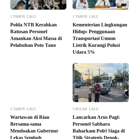
1 TAHUN LALU
1 TAHUN LALU
Polda NTB Kerahkan
Kementerian Lingkungan
Ratusan Personel
Hidup: Penggunaan
Amankan Aksi Massa di
Transportasi Umum
Pelabuhan Poto Tano
Listrik Kurangi Polusi
Udara 5%
5 TAHUN LALU
3 BULAN LALU
Wartawan di Riau
Lancarkan Arus Pagi:
Bersama-sama
Personel Sabhara
Mendoakan Gubernur
Baharkam Polri Siaga di
Lekas Sembuh
Titik Strategis Depok-