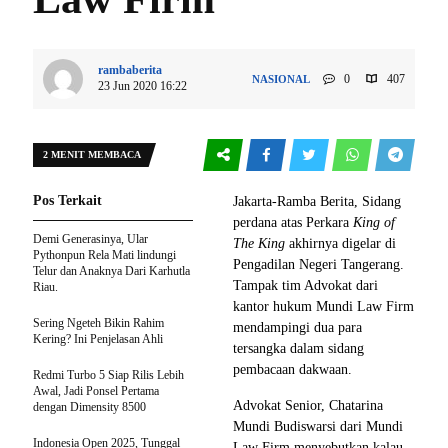
rambaberita
0
407
NASIONAL
23 Jun 2020 16:22
2 MENIT MEMBACA
Pos Terkait
Jakarta-Ramba Berita, Sidang
perdana atas Perkara
King of
Demi Generasinya, Ular
The King
akhirnya digelar di
Pythonpun Rela Mati lindungi
Pengadilan Negeri Tangerang.
Telur dan Anaknya Dari Karhutla
Tampak tim Advokat dari
Riau.
kantor hukum Mundi Law Firm
Sering Ngeteh Bikin Rahim
mendampingi dua para
Kering? Ini Penjelasan Ahli
tersangka dalam sidang
pembacaan dakwaan.
Redmi Turbo 5 Siap Rilis Lebih
Awal, Jadi Ponsel Pertama
Advokat Senior, Chatarina
dengan Dimensity 8500
Mundi Budiswarsi dari Mundi
Indonesia Open 2025, Tunggal
Law Firm menyebutkan kalau