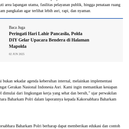
ti area lapangan utama, fasilitas pelayanan publik, hingga penataan ruang
lam pangkalan agar terlihat lebih asri, rapi, dan nyaman.
Baca Juga
Peringati Hari Lahir Pancasila, Polda
DIY Gelar Upacara Bendera di Halaman
Mapolda
02 JUN 2025
ni bukan sekadar agenda kebersihan internal, melainkan implementasi
ngat Gerakan Nasional Indonesia Asri. Kami ingin memastikan kesiapan
l dimulai dari lingkungan kerja yang sehat dan bersih,” ujar perwakilan
hara Baharkam Polri dalam laporannya kepada Kakorsabhara Baharkam
Korsabhara Baharkam Polri berharap dapat memberikan edukasi dan contoh