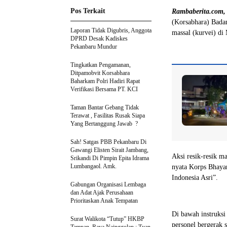
Pos Terkait
Rambaberita.com,
(Korsabhara) Bada
Laporan Tidak Digubris, Anggota
massal (kurvei) d
DPRD Desak Kadiskes
Pekanbaru Mundur
Tingkatkan Pengamanan,
Ditpamobvit Korsabhara
Baharkam Polri Hadiri Rapat
Verifikasi Bersama PT. KCI
Taman Bantar Gebang Tidak
Terawat , Fasilitas Rusak Siapa
Yang Bertanggung Jawab ?
Sah! Satgas PBB Pekanbaru Di
Gawangi Elisten Sirait Jambang,
Aksi resik-resik 
Srikandi Di Pimpin Epita Idrama
Lumbangaol. Amk.
nyata Korps Bhaya
Indonesia Asri”.
Gabungan Organisasi Lembaga
dan Adat Ajak Perusahaan
Prioritaskan Anak Tempatan
Di bawah instruksi
Surat Walikota “Tutup” HKBP
personel bergerak 
Tampan, Raya Nainggolan : Tuan