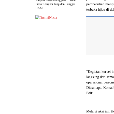
Firdaus Ingkar Janji dan Langgar
pembersihan melipu
HAM.
terbuka hijau di da
“Kegiatan kurvei i
langsung dari sema
operasional persone
Ditsamapta Korsab
Polri.
Melalui aksi ini, 