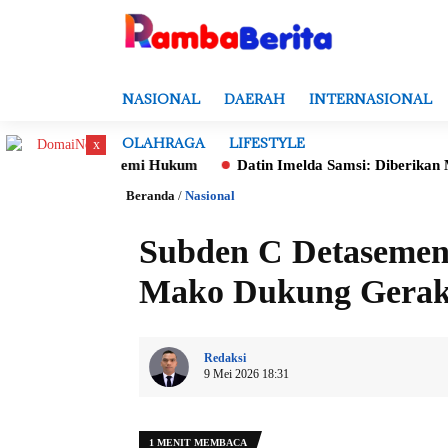
NASIONAL
DAERAH
INTERNASIONAL
OLAHRAGA
LIFESTYLE
x
tal demi Hukum
Datin Imelda Samsi: Diberikan Mandat Untuk M
Beranda
/
Nasional
Subden C Detasemen 
Mako Dukung Geraka
Redaksi
9 Mei 2026 18:31
1 MENIT MEMBACA