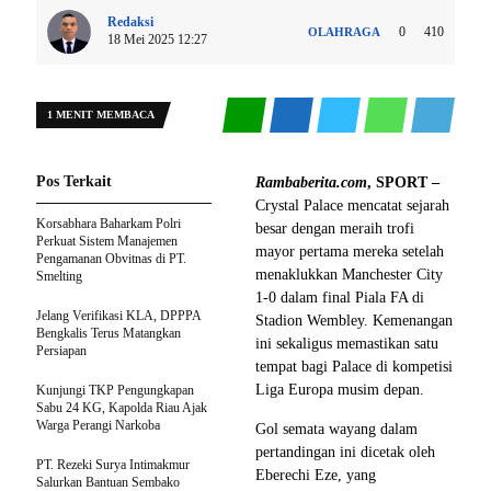
Redaksi
0
410
OLAHRAGA
18 Mei 2025 12:27
1 MENIT MEMBACA
Pos Terkait
Rambaberita.com
, SPORT –
Crystal Palace mencatat sejarah
Korsabhara Baharkam Polri
besar dengan meraih trofi
Perkuat Sistem Manajemen
mayor pertama mereka setelah
Pengamanan Obvitnas di PT.
menaklukkan Manchester City
Smelting
1-0 dalam final Piala FA di
Jelang Verifikasi KLA, DPPPA
Stadion Wembley. Kemenangan
Bengkalis Terus Matangkan
ini sekaligus memastikan satu
Persiapan
tempat bagi Palace di kompetisi
Liga Europa musim depan.
Kunjungi TKP Pengungkapan
Sabu 24 KG, Kapolda Riau Ajak
Warga Perangi Narkoba
Gol semata wayang dalam
pertandingan ini dicetak oleh
PT. Rezeki Surya Intimakmur
Eberechi Eze, yang
Salurkan Bantuan Sembako