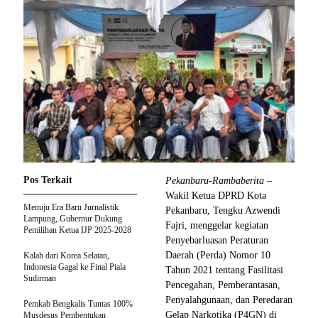
Pos Terkait
Pekanbaru-Rambaberita
–
Wakil Ketua DPRD Kota
Menuju Era Baru Jurnalistik
Pekanbaru, Tengku Azwendi
Lampung, Gubernur Dukung
Fajri, menggelar kegiatan
Pemilihan Ketua IJP 2025-2028
Penyebarluasan Peraturan
Daerah (Perda) Nomor 10
Kalah dari Korea Selatan,
Indonesia Gagal ke Final Piala
Tahun 2021 tentang Fasilitasi
Sudirman
Pencegahan, Pemberantasan,
Penyalahgunaan, dan Peredaran
Pemkab Bengkalis Tuntas 100%
Gelap Narkotika (P4GN) di
Musdesus Pembentukan