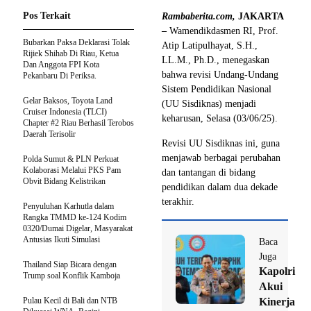
Pos Terkait
Rambaberita.com,
JAKARTA
–
Wamendikdasmen RI, Prof.
Bubarkan Paksa Deklarasi Tolak
Atip Latipulhayat, S.H.,
Rijiek Shihab Di Riau, Ketua
LL.M., Ph.D., menegaskan
Dan Anggota FPI Kota
bahwa revisi Undang-Undang
Pekanbaru Di Periksa.
Sistem Pendidikan Nasional
Gelar Baksos, Toyota Land
(UU Sisdiknas) menjadi
Cruiser Indonesia (TLCI)
keharusan, Selasa (03/06/25).
Chapter #2 Riau Berhasil Terobos
Daerah Terisolir
Revisi UU Sisdiknas ini, guna
menjawab berbagai perubahan
Polda Sumut & PLN Perkuat
Kolaborasi Melalui PKS Pam
dan tantangan di bidang
Obvit Bidang Kelistrikan
pendidikan dalam dua dekade
terakhir.
Penyuluhan Karhutla dalam
Rangka TMMD ke-124 Kodim
0320/Dumai Digelar, Masyarakat
Antusias Ikuti Simulasi
Baca
Juga
Thailand Siap Bicara dengan
Kapolri
Trump soal Konflik Kamboja
Akui
Pulau Kecil di Bali dan NTB
Kinerja