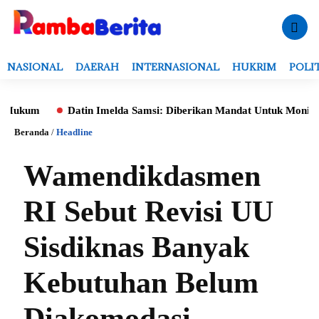
NASIONAL
DAERAH
INTERNASIONAL
HUKRIM
POLI
m
Datin Imelda Samsi: Diberikan Mandat Untuk Monitoring Eval
Beranda
/
Headline
Wamendikdasmen
RI Sebut Revisi UU
Sisdiknas Banyak
Kebutuhan Belum
Diakomodasi