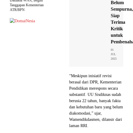
Dikuasai WNA, Begini
Belum
Tanggapan Kementerian
Sempurna,
ATR/BPN
Siap
Terima
Kritik
untuk
Pembenah
01
JUL
2025
“Meskipun inisiatif revisi
berasal dari DPR, Kementerian
Pendidikan merespons secara
substantif. UU Sisdiknas sudah
berusia 22 tahun, banyak fakta
dan kebutuhan baru yang belum
diakomodasi,” ujar,
Wamendikdasmen, dilansir dari
laman RRI.