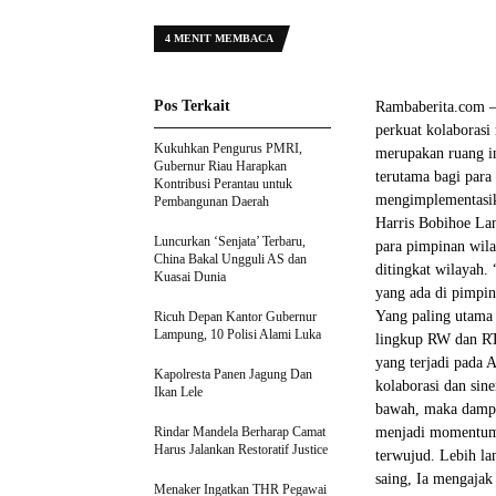
4 MENIT MEMBACA
Pos Terkait
Rambaberita.com – 
perkuat kolaborasi
Kukuhkan Pengurus PMRI,
merupakan ruang in
Gubernur Riau Harapkan
terutama bagi para
Kontribusi Perantau untuk
mengimplementasik
Pembangunan Daerah
Harris Bobihoe Lan
Luncurkan ‘Senjata’ Terbaru,
para pimpinan wila
China Bakal Ungguli AS dan
ditingkat wilayah.
Kuasai Dunia
yang ada di pimpin
Yang paling utama
Ricuh Depan Kantor Gubernur
Lampung, 10 Polisi Alami Luka
lingkup RW dan RT
yang terjadi pada A
Kapolresta Panen Jagung Dan
kolaborasi dan sin
Ikan Lele
bawah, maka dampak 
Rindar Mandela Berharap Camat
menjadi momentum 
Harus Jalankan Restoratif Justice
terwujud. Lebih la
saing, Ia mengajak
Menaker Ingatkan THR Pegawai