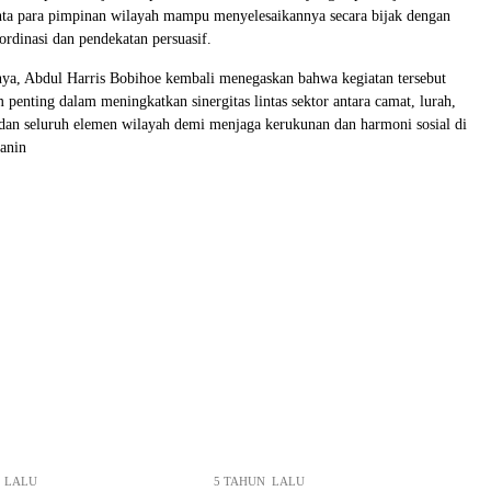
ta para pimpinan wilayah mampu menyelesaikannya secara bijak dengan
dinasi dan pendekatan persuasif.
nya, Abdul Harris Bobihoe kembali menegaskan bahwa kegiatan tersebut
enting dalam meningkatkan sinergitas lintas sektor antara camat, lurah,
dan seluruh elemen wilayah demi menjaga kerukunan dan harmoni sosial di
anin
 LALU
5 TAHUN LALU