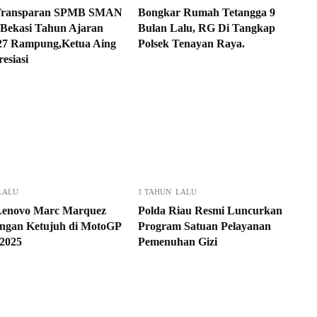
 Transparan SPMB SMAN
Bongkar Rumah Tetangga 9
 Bekasi Tahun Ajaran
Bulan Lalu, RG Di Tangkap
27 Rampung,Ketua Aing
Polsek Tenayan Raya.
esiasi
LALU
1 TAHUN LALU
Lenovo Marc Marquez
Polda Riau Resmi Luncurkan
gan Ketujuh di MotoGP
Program Satuan Pelayanan
2025
Pemenuhan Gizi