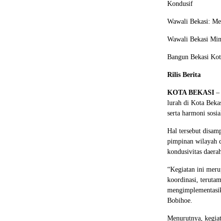
Kondusif
Wawali Bekasi: M
Wawali Bekasi Min
Bangun Bekasi Kot
Rilis Berita
KOTA BEKASI
– 
lurah di Kota Bek
serta harmoni sosia
Hal tersebut disam
pimpinan wilayah d
kondusivitas daera
“Kegiatan ini meru
koordinasi, teruta
mengimplementasik
Bobihoe.
Menurutnya, kegiat