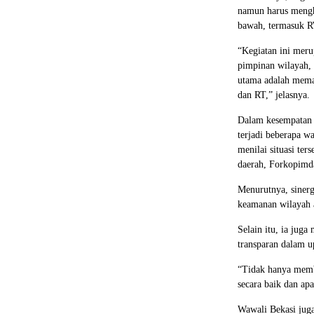
namun harus mengha
bawah, termasuk 
“Kegiatan ini meru
pimpinan wilayah, 
utama adalah mema
dan RT,” jelasnya.
Dalam kesempatan 
terjadi beberapa wa
menilai situasi ter
daerah, Forkopimda
Menurutnya, sinergi
keamanan wilayah 
Selain itu, ia ju
transparan dalam u
“Tidak hanya memb
secara baik dan ap
Wawali Bekasi juga