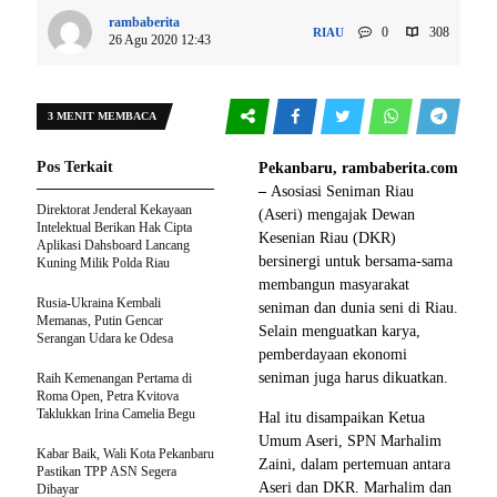
rambaberita
0
308
RIAU
26 Agu 2020 12:43
3 MENIT MEMBACA
Pos Terkait
Pekanbaru, rambaberita.com
–
Asosiasi Seniman Riau
Direktorat Jenderal Kekayaan
(Aseri) mengajak Dewan
Intelektual Berikan Hak Cipta
Kesenian Riau (DKR)
Aplikasi Dahsboard Lancang
bersinergi untuk bersama-sama
Kuning Milik Polda Riau
membangun masyarakat
Rusia-Ukraina Kembali
seniman dan dunia seni di Riau.
Memanas, Putin Gencar
Selain menguatkan karya,
Serangan Udara ke Odesa
pemberdayaan ekonomi
seniman juga harus dikuatkan.
Raih Kemenangan Pertama di
Roma Open, Petra Kvitova
Taklukkan Irina Camelia Begu
Hal itu disampaikan Ketua
Umum Aseri, SPN Marhalim
Kabar Baik, Wali Kota Pekanbaru
Zaini, dalam pertemuan antara
Pastikan TPP ASN Segera
Aseri dan DKR. Marhalim dan
Dibayar