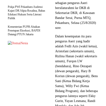
sebagian pengurus Aseri
Pokja PWI Pekanbaru Audensi
bersilaturahmi ke DKR di
Kajari DR.Silpia Rosalina, Bahas
Sekretariat DKR, di Kawasan
Edukasi Hukum Serta Literasi
Bandar Serai, Purna MTQ,
Publik
Pekanbaru, Selasa (25/8/2020)
Kementerian PUPR Abaikan
sore.
Penetapan Eksekusi, BAPDI
Datangi PTUN Jakarta
Dalam kesempatan itu para
pengurus Aseri yang hadir
adalah Fedli Azis (wakil ketua),
Aristofani (sekretaris umum),
Rizlina Hanan (wakil sekretaris
umum), Furqon LW
(bendahara), Rino Dezapati
(dewan pengarah), Hary B
Koriun (dewan pengarah), Bens
Sani (Ketua Bidang Kerja
Sama), Willy Fwi (Ketua
Bidang Program), dan beberapa
pengurus lainnya seperti Ekky
Gurin, Yayan Lesmana, Randi
Mandala, dan Ade Jek.