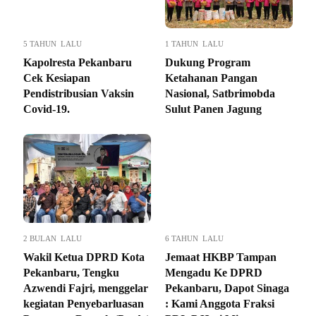
5 TAHUN LALU
1 TAHUN LALU
Kapolresta Pekanbaru
Dukung Program
Cek Kesiapan
Ketahanan Pangan
Pendistribusian Vaksin
Nasional, Satbrimobda
Covid-19.
Sulut Panen Jagung
2 BULAN LALU
6 TAHUN LALU
Wakil Ketua DPRD Kota
Jemaat HKBP Tampan
Pekanbaru, Tengku
Mengadu Ke DPRD
Azwendi Fajri, menggelar
Pekanbaru, Dapot Sinaga
kegiatan Penyebarluasan
: Kami Anggota Fraksi