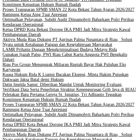
Komitmen Kepastian Hukum Rumah Ibadah
Proses Transparan SPMB SMAN 22 Kota Bekasi Tahun Ajaran 2026/2027
Rampung,Ketua Aing Tuai Apresiasi
Optimalkan Pelayanan, Subdit Audit Ditpamobvit Baharkam Polri Periksa
Kendaraan Operasional
Ketua DPRD Kota Bekasi Dorong IKA PMII Jadi Mitra Strategis Kawal
Pembangunan Daerah
Aktivis Muda Riau Dukung PT Agrinas Palma Nusantara di Riau, Solusi
Nyata untuk Ketahanan Pangan dan Kesejahteraan Masyarakat
LAMR Prihatin Dugaan Mengkriminalisasi Budaya Melayu Rida
Gunakan Ijazah Palsu, PWI Riau Cabut Kartu Anggota PWI Bengkalis
Dahari
Riau Pos Group Menunggak Miliaran Rupiah Bayar Hak Puluhan Eks
Karyawan
Kuasa Hukum Rida K Liamsi Bacakan Eksepsi, Minta Hakim Putuskan
Dakwaan Jaksa Batal demi Hukum
Datin Imelda Samsi: Diberikan Mandat Untuk Monitoring Evaluasi,
Verifikasi Data Serta Penerbitan Struktur Kepengurusan Grib Jaya di RIAU
Peletakan Batu Pertama Gereja St. Ignatius, Tri Adhianto Tegaskan
Komitmen Kepastian Hukum Rumah Ibadah
Proses Transparan SPMB SMAN 22 Kota Bekasi Tahun Ajaran 2026/2027
Rampung,Ketua Aing Tuai Apresiasi
Optimalkan Pelayanan, Subdit Audit Ditpamobvit Baharkam Polri Periksa
Kendaraan Operasional
Ketua DPRD Kota Bekasi Dorong IKA PMII Jadi Mitra Strategis Kawal
Pembangunan Daerah
Aktivis Muda Riau Dukung PT Agrinas Palma Nusantara di Riau, Solusi
Nyata untuk Ketahanan Pangan dan Kesejahteraan Masyarakat