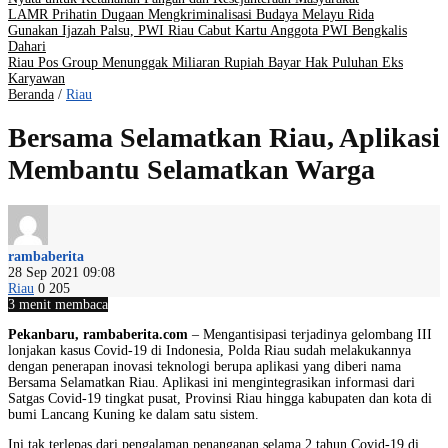
LAMR Prihatin Dugaan Mengkriminalisasi Budaya Melayu Rida
Gunakan Ijazah Palsu, PWI Riau Cabut Kartu Anggota PWI Bengkalis
Dahari
Riau Pos Group Menunggak Miliaran Rupiah Bayar Hak Puluhan Eks
Karyawan
Beranda
/
Riau
Bersama Selamatkan Riau, Aplikasi
Membantu Selamatkan Warga
rambaberita
28 Sep 2021 09:08
Riau
0
205
3 menit membaca
Pekanbaru, rambaberita.com
– Mengantisipasi terjadinya gelombang III
lonjakan kasus Covid-19 di Indonesia, Polda Riau sudah melakukannya
dengan penerapan inovasi teknologi berupa aplikasi yang diberi nama
Bersama Selamatkan Riau. Aplikasi ini mengintegrasikan informasi dari
Satgas Covid-19 tingkat pusat, Provinsi Riau hingga kabupaten dan kota di
bumi Lancang Kuning ke dalam satu sistem.
Ini tak terlepas dari pengalaman penanganan selama 2 tahun Covid-19 di