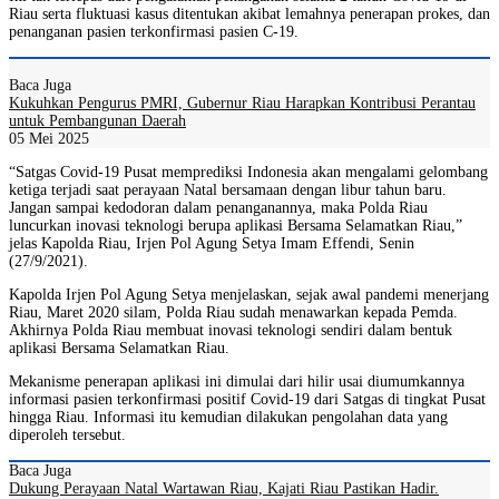
Riau serta fluktuasi kasus ditentukan akibat lemahnya penerapan prokes, dan
penanganan pasien terkonfirmasi pasien C-19.
Baca Juga
Kukuhkan Pengurus PMRI, Gubernur Riau Harapkan Kontribusi Perantau
untuk Pembangunan Daerah
05 Mei 2025
“Satgas Covid-19 Pusat memprediksi Indonesia akan mengalami gelombang
ketiga terjadi saat perayaan Natal bersamaan dengan libur tahun baru.
Jangan sampai kedodoran dalam penanganannya, maka Polda Riau
luncurkan inovasi teknologi berupa aplikasi Bersama Selamatkan Riau,”
jelas Kapolda Riau, Irjen Pol Agung Setya Imam Effendi, Senin
(27/9/2021).
Kapolda Irjen Pol Agung Setya menjelaskan, sejak awal pandemi menerjang
Riau, Maret 2020 silam, Polda Riau sudah menawarkan kepada Pemda.
Akhirnya Polda Riau membuat inovasi teknologi sendiri dalam bentuk
aplikasi Bersama Selamatkan Riau.
Mekanisme penerapan aplikasi ini dimulai dari hilir usai diumumkannya
informasi pasien terkonfirmasi positif Covid-19 dari Satgas di tingkat Pusat
hingga Riau. Informasi itu kemudian dilakukan pengolahan data yang
diperoleh tersebut.
Baca Juga
Dukung Perayaan Natal Wartawan Riau, Kajati Riau Pastikan Hadir.