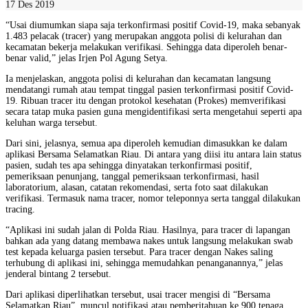
17 Des 2019
“Usai diumumkan siapa saja terkonfirmasi positif Covid-19, maka sebanyak
1.483 pelacak (tracer) yang merupakan anggota polisi di kelurahan dan
kecamatan bekerja melakukan verifikasi. Sehingga data diperoleh benar-
benar valid,” jelas Irjen Pol Agung Setya.
Ia menjelaskan, anggota polisi di kelurahan dan kecamatan langsung
mendatangi rumah atau tempat tinggal pasien terkonfirmasi positif Covid-
19. Ribuan tracer itu dengan protokol kesehatan (Prokes) memverifikasi
secara tatap muka pasien guna mengidentifikasi serta mengetahui seperti apa
keluhan warga tersebut.
Dari sini, jelasnya, semua apa diperoleh kemudian dimasukkan ke dalam
aplikasi Bersama Selamatkan Riau. Di antara yang diisi itu antara lain status
pasien, sudah tes apa sehingga dinyatakan terkonfirmasi positif,
pemeriksaan penunjang, tanggal pemeriksaan terkonfirmasi, hasil
laboratorium, alasan, catatan rekomendasi, serta foto saat dilakukan
verifikasi. Termasuk nama tracer, nomor teleponnya serta tanggal dilakukan
tracing.
“Aplikasi ini sudah jalan di Polda Riau. Hasilnya, para tracer di lapangan
bahkan ada yang datang membawa nakes untuk langsung melakukan swab
test kepada keluarga pasien tersebut. Para tracer dengan Nakes saling
terhubung di aplikasi ini, sehingga memudahkan penanganannya,” jelas
jenderal bintang 2 tersebut.
Dari aplikasi diperlihatkan tersebut, usai tracer mengisi di “Bersama
Selamatkan Riau”, muncul notifikasi atau pemberitahuan ke 900 tenaga