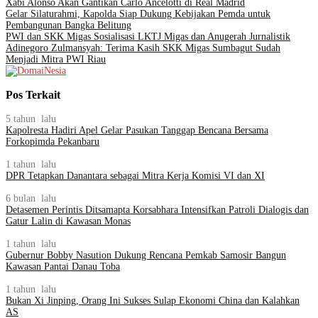
Xabi Alonso Akan Gantikan Carlo Ancelotti di Real Madrid
Gelar Silaturahmi, Kapolda Siap Dukung Kebijakan Pemda untuk
Pembangunan Bangka Belitung
PWI dan SKK Migas Sosialisasi LKTJ Migas dan Anugerah Jurnalistik
Adinegoro Zulmansyah: Terima Kasih SKK Migas Sumbagut Sudah
Menjadi Mitra PWI Riau
Pos Terkait
5 tahun lalu
Kapolresta Hadiri Apel Gelar Pasukan Tanggap Bencana Bersama
Forkopimda Pekanbaru
1 tahun lalu
DPR Tetapkan Danantara sebagai Mitra Kerja Komisi VI dan XI
6 bulan lalu
Detasemen Perintis Ditsamapta Korsabhara Intensifkan Patroli Dialogis dan
Gatur Lalin di Kawasan Monas
1 tahun lalu
Gubernur Bobby Nasution Dukung Rencana Pemkab Samosir Bangun
Kawasan Pantai Danau Toba
1 tahun lalu
Bukan Xi Jinping, Orang Ini Sukses Sulap Ekonomi China dan Kalahkan
AS