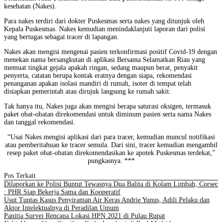
kesehatan (Nakes).
Para nakes terdiri dari dokter Puskesmas serta nakes yang ditunjuk oleh
Kepala Puskesmas. Nakes kemudian menindaklanjuti laporan dari polisi
yang bertugas sebagai tracer di lapangan.
Nakes akan mengisi mengenai pasien terkonfirmasi positif Covid-19 dengan
menekan nama bersangkutan di aplikasi Bersama Selamatkan Riau yang
memuat tingkat gejala apakah ringan, sedang maupun berat, penyakit
penyerta, catatan berupa kontak eratnya dengan siapa, rekomendasi
penanganan apakan isolasi mandiri di rumah, isoter di tempat telah
disiapkan pemerintah atau dirujuk langsung ke rumah sakit.
Tak hanya itu, Nakes juga akan mengisi berapa saturasi oksigen, termasuk
paket obat-obatan direkomendasi untuk diminum pasien serta nama Nakes
dan tanggal rekomendasi.
“Usai Nakes mengisi aplikasi dari para tracer, kemudian muncul notifikasi
atau pemberitahuan ke tracer semula. Dari sini, tracer kemudian mengambil
resep paket obat-obatan direkomendasikan ke apotek Puskesmas terdekat,”
pungkasnya. ***
Pos Terkait
Dilaporkan ke Polisi Buntut Tewasnya Dua Balita di Kolam Limbah, Corsec
: PHR Siap Bekerja Sama dan Kooperatif
Usut Tuntas Kasus Penyiraman Air Keras Andrie Yunus, Adili Pelaku dan
Aktor Intelektualnya di Peradilan Umum
Panitia Survei Rencana Lokasi HPN 2021 di Pulau Rupat