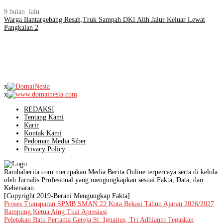
9 bulan lalu
Warga Bantargebang Resah,Truk Sampah DKI Alih Jalur Keluar Lewat
Pangkalan 2
x
x
REDAKSI
Tentang Kami
Karir
Kontak Kami
Pedoman Media Siber
Privacy Policy
Rambaberita.com merupakan Media Berita Online terpercaya serta di kelola
oleh Jurnalis Profesional yang mengungkapkan sesuai Fakta, Data, dan
Kebenaran.
[Copyright 2019-Berani Mengungkap Fakta]
Proses Transparan SPMB SMAN 22 Kota Bekasi Tahun Ajaran 2026/2027
Rampung,Ketua Aing Tuai Apresiasi
Peletakan Batu Pertama Gereja St. Ignatius, Tri Adhianto Tegaskan