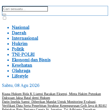
Nasional
Daerah
Internasional
Hukrim
Politik
TNI-POLRI
Ekonomi dan Bisnis
Kesehatan
Olahraga
Lifestyle
Sabtu, 08 Agu 2026
Kuasa Hukum Rida K Liamsi Bacakan Eksepsi, Minta Hakim Putuskan
Dakwaan Jaksa Batal demi Hukum
Datin Imelda Samsi: Diberikan Mandat Untuk Monitoring Evaluasi,
Verifikasi Data Serta Penerbitan Struktur Kepengurusan Grib Jaya di RIAU
Peletakan Batu Pertama Gereja St. Ignatius, Tri Adhianto Tegaskan