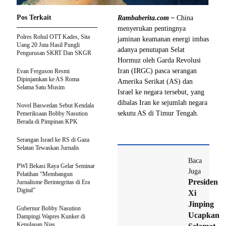
Pos Terkait
Rambaberita.com –
China
menyerukan pentingnya
Polres Rohul OTT Kades, Sita
jaminan keamanan energi imbas
Uang 20 Juta Hasil Pungli
adanya penutupan Selat
Pengurusan SKRT Dan SKGR
Hormuz oleh Garda Revolusi
Iran (IRGC) pasca serangan
Evan Ferguson Resmi
Dipinjamkan ke AS Roma
Amerika Serikat (AS) dan
Selama Satu Musim
Israel ke negara tersebut, yang
dibalas Iran ke sejumlah negara
Novel Baswedan Sebut Kendala
sekutu AS di Timur Tengah.
Pemeriksaan Bobby Nasution
Berada di Pimpinan KPK
Serangan Israel ke RS di Gaza
Selatan Tewaskan Jurnalis
Baca
PWI Bekasi Raya Gelar Seminar
Juga
Pelatihan “Membangun
Presiden
Jurnalisme Berintegritas di Era
Digital”
Xi
Jinping
Gubernur Bobby Nasution
Ucapkan
Dampingi Wapres Kunker di
Kepulauan Nias