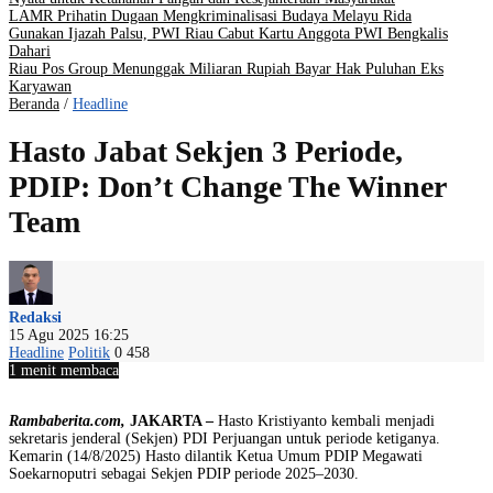
LAMR Prihatin Dugaan Mengkriminalisasi Budaya Melayu Rida
Gunakan Ijazah Palsu, PWI Riau Cabut Kartu Anggota PWI Bengkalis
Dahari
Riau Pos Group Menunggak Miliaran Rupiah Bayar Hak Puluhan Eks
Karyawan
Beranda
/
Headline
Hasto Jabat Sekjen 3 Periode,
PDIP: Don’t Change The Winner
Team
Redaksi
15 Agu 2025 16:25
Headline
Politik
0
458
1 menit membaca
Rambaberita.com,
JAKARTA –
Hasto Kristiyanto kembali menjadi
sekretaris jenderal (Sekjen) PDI Perjuangan untuk periode ketiganya.
Kemarin (14/8/2025) Hasto dilantik Ketua Umum PDIP Megawati
Soekarnoputri sebagai Sekjen PDIP periode 2025–2030.