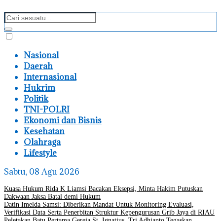
Nasional
Daerah
Internasional
Hukrim
Politik
TNI-POLRI
Ekonomi dan Bisnis
Kesehatan
Olahraga
Lifestyle
Sabtu, 08 Agu 2026
Kuasa Hukum Rida K Liamsi Bacakan Eksepsi, Minta Hakim Putuskan
Dakwaan Jaksa Batal demi Hukum
Datin Imelda Samsi: Diberikan Mandat Untuk Monitoring Evaluasi,
Verifikasi Data Serta Penerbitan Struktur Kepengurusan Grib Jaya di RIAU
Peletakan Batu Pertama Gereja St. Ignatius, Tri Adhianto Tegaskan