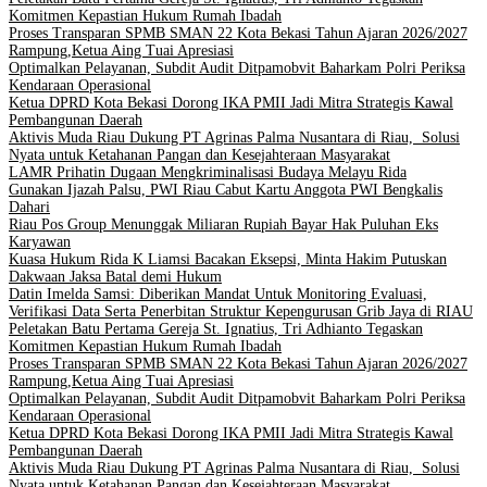
Komitmen Kepastian Hukum Rumah Ibadah
Proses Transparan SPMB SMAN 22 Kota Bekasi Tahun Ajaran 2026/2027
Rampung,Ketua Aing Tuai Apresiasi
Optimalkan Pelayanan, Subdit Audit Ditpamobvit Baharkam Polri Periksa
Kendaraan Operasional
Ketua DPRD Kota Bekasi Dorong IKA PMII Jadi Mitra Strategis Kawal
Pembangunan Daerah
Aktivis Muda Riau Dukung PT Agrinas Palma Nusantara di Riau, Solusi
Nyata untuk Ketahanan Pangan dan Kesejahteraan Masyarakat
LAMR Prihatin Dugaan Mengkriminalisasi Budaya Melayu Rida
Gunakan Ijazah Palsu, PWI Riau Cabut Kartu Anggota PWI Bengkalis
Dahari
Riau Pos Group Menunggak Miliaran Rupiah Bayar Hak Puluhan Eks
Karyawan
Kuasa Hukum Rida K Liamsi Bacakan Eksepsi, Minta Hakim Putuskan
Dakwaan Jaksa Batal demi Hukum
Datin Imelda Samsi: Diberikan Mandat Untuk Monitoring Evaluasi,
Verifikasi Data Serta Penerbitan Struktur Kepengurusan Grib Jaya di RIAU
Peletakan Batu Pertama Gereja St. Ignatius, Tri Adhianto Tegaskan
Komitmen Kepastian Hukum Rumah Ibadah
Proses Transparan SPMB SMAN 22 Kota Bekasi Tahun Ajaran 2026/2027
Rampung,Ketua Aing Tuai Apresiasi
Optimalkan Pelayanan, Subdit Audit Ditpamobvit Baharkam Polri Periksa
Kendaraan Operasional
Ketua DPRD Kota Bekasi Dorong IKA PMII Jadi Mitra Strategis Kawal
Pembangunan Daerah
Aktivis Muda Riau Dukung PT Agrinas Palma Nusantara di Riau, Solusi
Nyata untuk Ketahanan Pangan dan Kesejahteraan Masyarakat