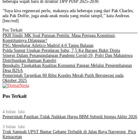
beberapa wajah baru di struktur DPP PDIP 2025-2030.
“Saya kira regenerasi perlu, makanya ada beberapa yang dari Pak Charles,
ada Pak Dolfie, juga anak-anak muda yang mulai tampil,” kata Andreas.
[bnc/red]
Pos Terkait
PKB Sindir MK Soal Putusan Pemilu: Masa Penjaga Konstitusi,
Konstitusinya Dilanggar?
PSG Menghajar Atletico Madrid 4-0 Tanpa Balasan
Polda Sumut Ungkap Peredaran Sabu, 7,5 Kg Barang Bukti Disita
Sinergi Dalam Penanggulangan Pandemi Covid-19, Polri Dan Mahasiswa
Distribusikan Bantuan Kapolri
Bengkalis Tingkatkan Kualitas Konsumsi Pangan Melalui Pengembangan
Desa B2SA
Pemerintah Targetkan 80 Ribu Kopdes Merah Putih Beroperasi pada
Oktober 2025
Pos Terkait
4 bulan lalu
Pemerintah Pastikan Tidak Naikkan Harga BBM Subsidi hingga Akhir 2026
3 bulan lalu
Truk Sampah UPST Bantar Gebang Terbalik di Jalan Raya Narogong, Picu
Kemacetan