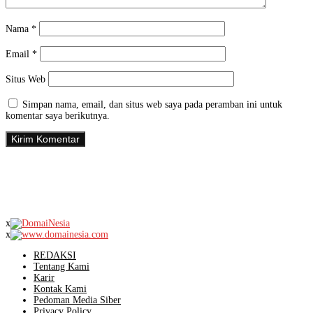
Nama
*
Email
*
Situs Web
Simpan nama, email, dan situs web saya pada peramban ini untuk
komentar saya berikutnya.
x
x
REDAKSI
Tentang Kami
Karir
Kontak Kami
Pedoman Media Siber
Privacy Policy