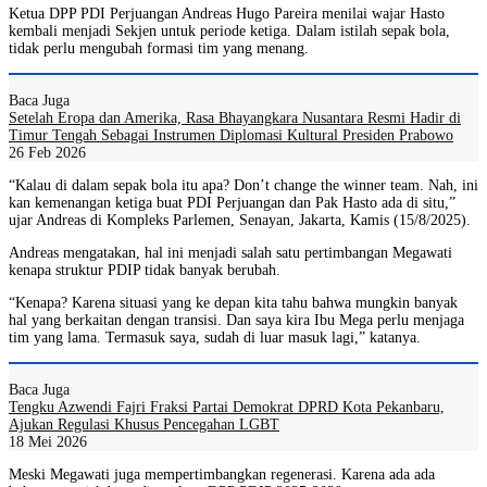
Ketua DPP PDI Perjuangan Andreas Hugo Pareira menilai wajar Hasto
kembali menjadi Sekjen untuk periode ketiga. Dalam istilah sepak bola,
tidak perlu mengubah formasi tim yang menang.
Baca Juga
Setelah Eropa dan Amerika, Rasa Bhayangkara Nusantara Resmi Hadir di
Timur Tengah Sebagai Instrumen Diplomasi Kultural Presiden Prabowo
26 Feb 2026
“Kalau di dalam sepak bola itu apa? Don’t change the winner team. Nah, ini
kan kemenangan ketiga buat PDI Perjuangan dan Pak Hasto ada di situ,”
ujar Andreas di Kompleks Parlemen, Senayan, Jakarta, Kamis (15/8/2025).
Andreas mengatakan, hal ini menjadi salah satu pertimbangan Megawati
kenapa struktur PDIP tidak banyak berubah.
“Kenapa? Karena situasi yang ke depan kita tahu bahwa mungkin banyak
hal yang berkaitan dengan transisi. Dan saya kira Ibu Mega perlu menjaga
tim yang lama. Termasuk saya, sudah di luar masuk lagi,” katanya.
Baca Juga
Tengku Azwendi Fajri Fraksi Partai Demokrat DPRD Kota Pekanbaru,
Ajukan Regulasi Khusus Pencegahan LGBT
18 Mei 2026
Meski Megawati juga mempertimbangkan regenerasi. Karena ada ada