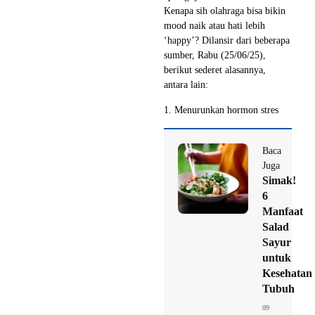
Kenapa sih olahraga bisa bikin
mood naik atau hati lebih
‘happy’? Dilansir dari beberapa
sumber, Rabu (25/06/25),
berikut sederet alasannya,
antara lain:
1. Menurunkan hormon stres
Baca
Juga
Simak!
6
Manfaat
Salad
Sayur
untuk
Kesehatan
Tubuh
09