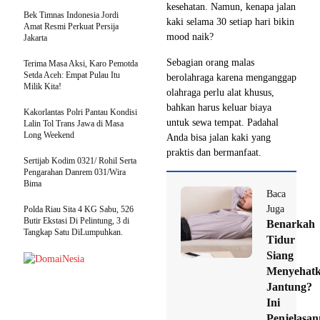
kesehatan. Namun, kenapa jalan
Bek Timnas Indonesia Jordi
kaki selama 30 setiap hari bikin
Amat Resmi Perkuat Persija
mood naik?
Jakarta
Sebagian orang malas
Terima Masa Aksi, Karo Pemotda
Setda Aceh: Empat Pulau Itu
berolahraga karena menganggap
Milik Kita!
olahraga perlu alat khusus,
bahkan harus keluar biaya
Kakorlantas Polri Pantau Kondisi
untuk sewa tempat. Padahal
Lalin Tol Trans Jawa di Masa
Long Weekend
Anda bisa jalan kaki yang
praktis dan bermanfaat.
Sertijab Kodim 0321/ Rohil Serta
Pengarahan Danrem 031/Wira
Bima
Baca
Juga
Polda Riau Sita 4 KG Sabu, 526
Butir Ekstasi Di Pelintung, 3 di
Benarkah
Tangkap Satu DiLumpuhkan.
Tidur
Siang
Menyehat
Jantung?
Ini
Penjelasa