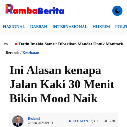
NASIONAL
DAERAH
INTERNASIONAL
HUKRIM
POLI
Datin Imelda Samsi: Diberikan Mandat Untuk Monitoring Evaluasi
Beranda
/
Kesehatan
Ini Alasan kenapa
Jalan Kaki 30 Menit
Bikin Mood Naik
Redaksi
0
278
KESEHATAN
28 Jun 2025 09:03