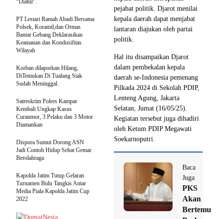
“Diatur”.
pejabat politik. Djarot menilai
kepala daerah dapat menjabat
PT Lestari Ramah Abadi Bersama
Polsek, Koramil,dan Ormas
lantaran diajukan oleh partai
Bantar Gebang Deklarasikan
politik.
Keamanan dan Kondusifitas
Wilayah
Hal itu disampaikan Djarot
dalam pembekalan kepala
Korban dilaporkan Hilang,
DiTemukan Di Tualang Siak
daerah se-Indonesia pemenang
Sudah Meninggal.
Pilkada 2024 di Sekolah PDIP,
Lenteng Agung, Jakarta
Satreskrim Polres Kampar
Selatan, Jumat (16/05/25).
Kembali Ungkap Kasus
Curanmor, 3 Pelaku dan 3 Motor
Kegiatan tersebut juga dihadiri
Diamankan
oleh Ketum PDIP Megawati
Soekarnoputri.
Dispora Sumut Dorong ASN
Jadi Contoh Hidup Sehat Gemar
Berolahraga
Baca
Kapolda Jatim Tutup Gelaran
Juga
Turnamen Bulu Tangkis Antar
PKS
Media Piala Kapolda Jatim Cup
Akan
2022
Bertemu