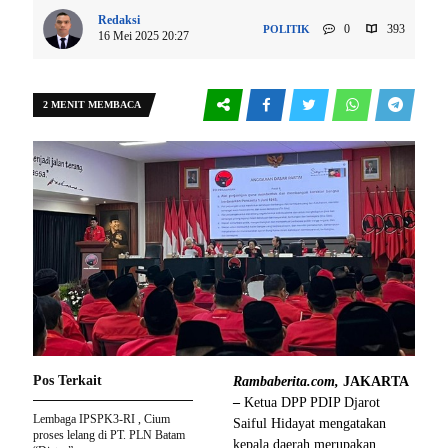
Redaksi
0
393
POLITIK
16 Mei 2025 20:27
2 MENIT MEMBACA
Pos Terkait
Rambaberita.com,
JAKARTA
–
Ketua DPP PDIP Djarot
Lembaga IPSPK3-RI , Cium
Saiful Hidayat mengatakan
proses lelang di PT. PLN Batam
kepala daerah merupakan