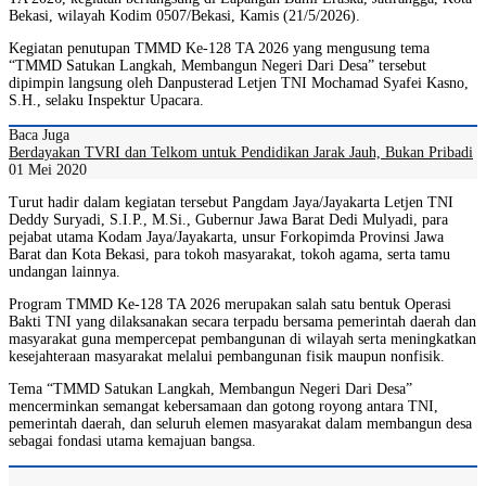
Bekasi, wilayah Kodim 0507/Bekasi, Kamis (21/5/2026).
Kegiatan penutupan TMMD Ke-128 TA 2026 yang mengusung tema
“TMMD Satukan Langkah, Membangun Negeri Dari Desa” tersebut
dipimpin langsung oleh Danpusterad Letjen TNI Mochamad Syafei Kasno,
S.H., selaku Inspektur Upacara.
Baca Juga
Berdayakan TVRI dan Telkom untuk Pendidikan Jarak Jauh, Bukan Pribadi
01 Mei 2020
Turut hadir dalam kegiatan tersebut Pangdam Jaya/Jayakarta Letjen TNI
Deddy Suryadi, S.I.P., M.Si., Gubernur Jawa Barat Dedi Mulyadi, para
pejabat utama Kodam Jaya/Jayakarta, unsur Forkopimda Provinsi Jawa
Barat dan Kota Bekasi, para tokoh masyarakat, tokoh agama, serta tamu
undangan lainnya.
Program TMMD Ke-128 TA 2026 merupakan salah satu bentuk Operasi
Bakti TNI yang dilaksanakan secara terpadu bersama pemerintah daerah dan
masyarakat guna mempercepat pembangunan di wilayah serta meningkatkan
kesejahteraan masyarakat melalui pembangunan fisik maupun nonfisik.
Tema “TMMD Satukan Langkah, Membangun Negeri Dari Desa”
mencerminkan semangat kebersamaan dan gotong royong antara TNI,
pemerintah daerah, dan seluruh elemen masyarakat dalam membangun desa
sebagai fondasi utama kemajuan bangsa.