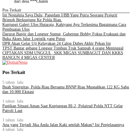
dari desa.***Chanin
Pos Terkait
Ini Nostalgia Saya Dulu, Pangdam I/BB Yang Putra Seorang Prajurit
Brimob Berkunjung Ke Polda Riau.
Kunjungi Galeri Ulos Hutaraja, Kahiyang Ayu Terkesima Bagaimana Cara
Pembuatan Ulos
Darurat Banjir dan Longsor Sumut, Gubernur Bobby Fokus Evakuasi dan
Buka Akses Jalur Logistik yang Putus
DPR Akan Gelar Uji Kelayakan 24 Calon Dubes Akhir Pekan Ini
TPST Bantar gebang Longsor Timbun Truk Sampah,4 orang Meninggal
CIPTAKAN SDM UNGGUL, SKK MIGAS SUMBAGUT DAN KKKS
BANGUN 4 MIGAS CENTER
Pos Terkait
5 tahun lalu
Buah Sinergitas, Polda Riau Bersama BNNP Riau Musnahkan 122 KG Sabu
dan 10.000 Ekstasi
1 tahun lalu
Pastikan Situasi Aman Saat Kunjungan RI-2, Polairud Polda NTT Gelar
Patroli Laut
1 tahun lalu
Apa yang Terjadi Jika Anda Jalan Kaki setelah Makan? Ini Penjelasannya
4 tahun lalu