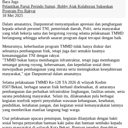
Baca Juga
Pelantikan Partai Perindo Sumut, Bobby Ajak Kolaborasi Sukseskan
Program Pro Rakyat
18 Mei 2025
Dalam amanatnya, Danpusterad menyampaikan apresiasi dan penghargaan
kepada seluruh personel TNI, pemerintah daerah, Polri, serta masyarakat
yang telah bekerja sama dan bergotong royong selama pelaksanaan TMMD
berlangsung sehingga seluruh sasaran program dapat tercapai dengan baik.
Menurutnya, keberhasilan program TMMD tidak hanya diukur dari
selesainya pembangunan fisik, tetapi juga dari semakin kuatnya
kemanunggalan TNI dengan rakyat.
“TMMD bukan hanya membangun infrastruktur, tetapi juga membangun
semangat gotong royong, kebersamaan, dan kepedulian sosial demi
mewujudkan pembangunan yang merata serta meningkatkan kesejahteraan
masyarakat,” ujar Danpusterad dalam amanatnya.
Selama pelaksanaan TMMD Ke-128 TA 2026 di wilayah Kodim
0507/Bekasi, berbagai sasaran fisik berhasil diselesaikan, di antaranya
pembangunan dan perbaikan infrastruktur lingkungan, fasilitas umum, serta
sarana pendukung masyarakat. Selain itu, dilaksanakan pula berbagai
kegiatan nonfisik seperti penyuluhan wawasan kebangsaan, kesehatan,
pendidikan, ketahanan pangan, dan kegiatan sosial kemasyarakatan lainnya
yang memberikan manfaat langsung bagi warga.
Usai pelaksanaan upacara penutupan, kegiatan dilanjutkan dengan bakti
sosial berupa penyerahan bantuan kaki palsu dan bantuan sembako kepada
warga masyarakat di wilayah Kota Bekasi. Bantuan tersebut diserahkan