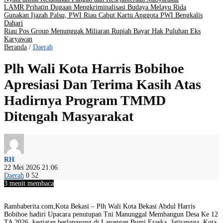
LAMR Prihatin Dugaan Mengkriminalisasi Budaya Melayu Rida
Gunakan Ijazah Palsu, PWI Riau Cabut Kartu Anggota PWI Bengkalis
Dahari
Riau Pos Group Menunggak Miliaran Rupiah Bayar Hak Puluhan Eks
Karyawan
Beranda
/
Daerah
Plh Wali Kota Harris Bobihoe
Apresiasi Dan Terima Kasih Atas
Hadirnya Program TMMD
Ditengah Masyarakat
RH
22 Mei 2026 21:06
Daerah
0
52
3 menit membaca
Rambaberita.com,Kota Bekasi – Plh Wali Kota Bekasi Abdul Harris
Bobihoe hadiri Upacara penutupan Tni Manunggal Membangun Desa Ke 12
TA 2026, kegiatan berlangsung di Lapangan Bumi Eraska, Jatirangga, Kota