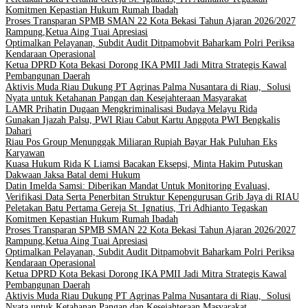
Komitmen Kepastian Hukum Rumah Ibadah
Proses Transparan SPMB SMAN 22 Kota Bekasi Tahun Ajaran 2026/2027
Rampung,Ketua Aing Tuai Apresiasi
Optimalkan Pelayanan, Subdit Audit Ditpamobvit Baharkam Polri Periksa
Kendaraan Operasional
Ketua DPRD Kota Bekasi Dorong IKA PMII Jadi Mitra Strategis Kawal
Pembangunan Daerah
Aktivis Muda Riau Dukung PT Agrinas Palma Nusantara di Riau, Solusi
Nyata untuk Ketahanan Pangan dan Kesejahteraan Masyarakat
LAMR Prihatin Dugaan Mengkriminalisasi Budaya Melayu Rida
Gunakan Ijazah Palsu, PWI Riau Cabut Kartu Anggota PWI Bengkalis
Dahari
Riau Pos Group Menunggak Miliaran Rupiah Bayar Hak Puluhan Eks
Karyawan
Kuasa Hukum Rida K Liamsi Bacakan Eksepsi, Minta Hakim Putuskan
Dakwaan Jaksa Batal demi Hukum
Datin Imelda Samsi: Diberikan Mandat Untuk Monitoring Evaluasi,
Verifikasi Data Serta Penerbitan Struktur Kepengurusan Grib Jaya di RIAU
Peletakan Batu Pertama Gereja St. Ignatius, Tri Adhianto Tegaskan
Komitmen Kepastian Hukum Rumah Ibadah
Proses Transparan SPMB SMAN 22 Kota Bekasi Tahun Ajaran 2026/2027
Rampung,Ketua Aing Tuai Apresiasi
Optimalkan Pelayanan, Subdit Audit Ditpamobvit Baharkam Polri Periksa
Kendaraan Operasional
Ketua DPRD Kota Bekasi Dorong IKA PMII Jadi Mitra Strategis Kawal
Pembangunan Daerah
Aktivis Muda Riau Dukung PT Agrinas Palma Nusantara di Riau, Solusi
Nyata untuk Ketahanan Pangan dan Kesejahteraan Masyarakat