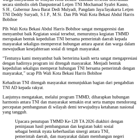
secara simbolis oleh Danpusterad Letjen TNI Mochamad Syafei Kasno,
S.H., Gubernur Jawa Barat Dedi Mulyadi, Pangdam Jaya/Jayakarta Letjen
TNI Deddy Suryadi, S.I.P., M.Si. Dan Plh Wali Kota Bekasi Abdul Harris
Bobihoe
Plh Wali Kota Bekasi Abdul Harris Bobihoe sangat mengapresisi dan
menyambut baik Kegiatan sosial tersebut, menurutnya kegiatan TMMD
merupakan bentuk kepedulian TNI bersama pemerintah daerah kepada
masyarakat sekaligus mempererat hubungan antara aparat dan warga dalam
mewujudkan kesejahteraan sosial di tengah masyarakat.
“Tentunya kami menyambut baik berterima kasih serta sangat mengapresiasi
dengan hadirnya program ini ditengah masyarakat. Menjadi bentuk
kepedulian sekaligus memperat hubungan TNI bersama pemerintah dengan
masyarakat,” ucap Plh Wali Kota Bekasi Harris Bobihoe
Kehadiran TNI ditengah masyarakat menunjukkan bagian dari pengabdian
TNI AD kepada rakyat.
Lanjutnya mengatakan, melalui program TMMD, diharapkan hubungan
harmonis antara TNI dan masyarakat semakin erat serta mampu mendorong
percepatan pembangunan di wilayah demi terwujudnya ketahanan nasional
yang tangguh.
Upacara penutupan TMMD Ke-128 TA 2026 diakhiri dengan
peninjauan hasil pembangunan dan kegiatan bakti sosial
sebagai bentuk nyata keberhasilan sinergi antara TNI,
pemerintah daerah, dan masyarakat dalam membangun negeri