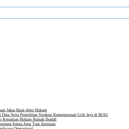
aan Jaksa Batal demi Hukum
i Data Serta Penerbitan Struktur Kepengurusan Grib Jaya di RIAU
men Kepastian Hukum Rumah Ibadah
mpung,Ketua Aing Tuai Apresiasi
ndaraan Operasional