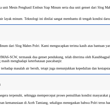
unit Mesin Penghasil Embun Siap Minum serta dua unit genset dari Slog Mab
 layak minum. Teknologi ini dinilai sangat membantu di tengah kondisi darura
inum dari Slog Mabes Polri. Kami mengucapkan terima kasih atas bantuan yan
-SCW, termasuk dua genset pendukung, telah diterima oleh Kasubbagpal Po
masih menghadapi keterbatasan pascabanjir.
 terhadap masalah air bersih, tetapi juga menunjukkan kepedulian dan kesiap
n
egera terpenuhi, sehingga mempercepat proses pemulihan kondisi masyarakat pa
anan kemanusiaan di Aceh Tamiang, sekaligus menegaskan bahwa Polri terus ha