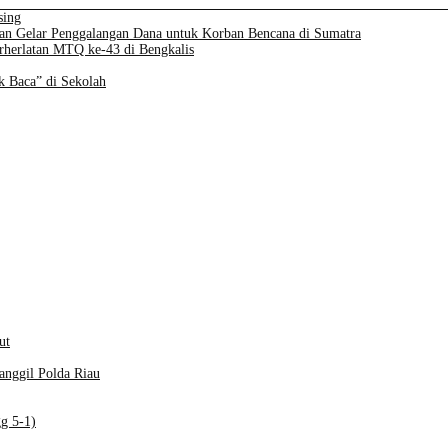
sing
n Gelar Penggalangan Dana untuk Korban Bencana di Sumatra
erherlatan MTQ ke-43 di Bengkalis
 Baca” di Sekolah
ut
anggil Polda Riau
g 5-1)