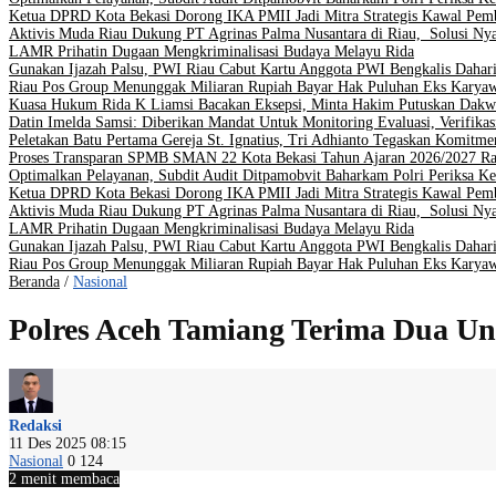
Ketua DPRD Kota Bekasi Dorong IKA PMII Jadi Mitra Strategis Kawal Pe
Aktivis Muda Riau Dukung PT Agrinas Palma Nusantara di Riau, Solusi Nya
LAMR Prihatin Dugaan Mengkriminalisasi Budaya Melayu Rida
Gunakan Ijazah Palsu, PWI Riau Cabut Kartu Anggota PWI Bengkalis Dahar
Riau Pos Group Menunggak Miliaran Rupiah Bayar Hak Puluhan Eks Karya
Kuasa Hukum Rida K Liamsi Bacakan Eksepsi, Minta Hakim Putuskan Dakw
Datin Imelda Samsi: Diberikan Mandat Untuk Monitoring Evaluasi, Verifikas
Peletakan Batu Pertama Gereja St. Ignatius, Tri Adhianto Tegaskan Komit
Proses Transparan SPMB SMAN 22 Kota Bekasi Tahun Ajaran 2026/2027 Ra
Optimalkan Pelayanan, Subdit Audit Ditpamobvit Baharkam Polri Periksa Ke
Ketua DPRD Kota Bekasi Dorong IKA PMII Jadi Mitra Strategis Kawal Pe
Aktivis Muda Riau Dukung PT Agrinas Palma Nusantara di Riau, Solusi Nya
LAMR Prihatin Dugaan Mengkriminalisasi Budaya Melayu Rida
Gunakan Ijazah Palsu, PWI Riau Cabut Kartu Anggota PWI Bengkalis Dahar
Riau Pos Group Menunggak Miliaran Rupiah Bayar Hak Puluhan Eks Karya
Beranda
/
Nasional
Polres Aceh Tamiang Terima Dua Un
Redaksi
11 Des 2025 08:15
Nasional
0
124
2 menit membaca