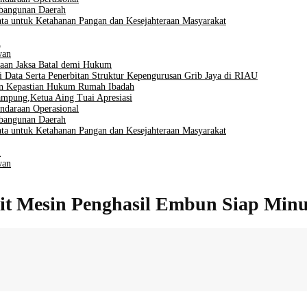
mbangunan Daerah
ta untuk Ketahanan Pangan dan Kesejahteraan Masyarakat
i
wan
aan Jaksa Batal demi Hukum
i Data Serta Penerbitan Struktur Kepengurusan Grib Jaya di RIAU
men Kepastian Hukum Rumah Ibadah
mpung,Ketua Aing Tuai Apresiasi
ndaraan Operasional
mbangunan Daerah
ta untuk Ketahanan Pangan dan Kesejahteraan Masyarakat
i
wan
it Mesin Penghasil Embun Siap Minum