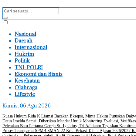
Nasional
Daerah
Internasional
Hukrim
Politik
TNI-POLRI
Ekonomi dan Bisnis
Kesehatan
Olahraga
Lifestyle
Kamis, 06 Agu 2026
Kuasa Hukum Rida K Liamsi Bacakan Eksepsi, Minta Hakim Putuskan Dakw
Datin Imelda Samsi: Diberikan Mandat Untuk Monitoring Evaluasi, Verifikas
Peletakan Batu Pertama Gereja St. Ignatius, Tri Adhianto Tegaskan Komit
Proses Transparan SPMB SMAN 22 Kota Bekasi Tahun Ajaran 2026/2027 Ra
Optimalkan Pelayanan, Subdit Audit Ditpamobvit Baharkam Polri Periksa Ke