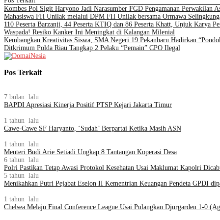
Pos Terkait
Kombes Pol Sigit Haryono Jadi Narasumber FGD Pengamanan Perwakilan A
Mahasiswa FH Unilak melalui DPM FH Unilak bersama Ormawa Selingkunga
110 Peserta Barzanji, 44 Peserta KTIQ dan 86 Peserta Khatt, Unjuk Karya P
Waspada! Resiko Kanker Ini Meningkat di Kalangan Milenial
Kembangkan Kreativitas Siswa, SMA Negeri 19 Pekanbaru Hadirkan “Pondok
Ditkrimum Polda Riau Tangkap 2 Pelaku “Pemain” CPO Ilegal
Pos Terkait
7 bulan lalu
BAPDI Apresiasi Kinerja Positif PTSP Kejari Jakarta Timur
1 tahun lalu
Cawe-Cawe SF Haryanto, ‘Sudah’ Berpartai Ketika Masih ASN
1 tahun lalu
Menteri Budi Arie Setiadi Ungkap 8 Tantangan Koperasi Desa
6 tahun lalu
Polri Pastikan Tetap Awasi Protokol Kesehatan Usai Maklumat Kapolri Dicab
5 tahun lalu
Menikahkan Putri Pejabat Eselon II Kementrian Keuangan Pendeta GPDI dip
1 tahun lalu
Chelsea Melaju Final Conference League Usai Pulangkan Djurgarden 1-0 (Ag