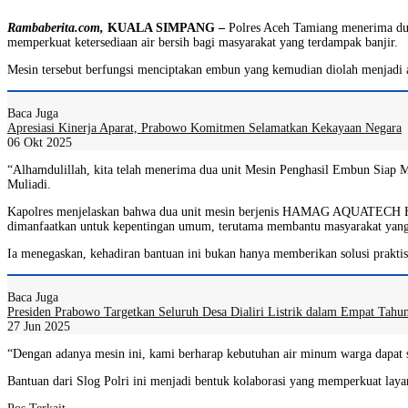
Rambaberita.com,
KUALA SIMPANG –
Polres Aceh Tamiang menerima dua 
memperkuat ketersediaan air bersih bagi masyarakat yang terdampak banjir.
Mesin tersebut berfungsi menciptakan embun yang kemudian diolah menjadi air
Baca Juga
Apresiasi Kinerja Aparat, Prabowo Komitmen Selamatkan Kekayaan Negara
06 Okt 2025
“Alhamdulillah, kita telah menerima dua unit Mesin Penghasil Embun Siap M
Muliadi.
Kapolres menjelaskan bahwa dua unit mesin berjenis HAMAG AQUATECH HMA6
dimanfaatkan untuk kepentingan umum, terutama membantu masyarakat yang 
Ia menegaskan, kehadiran bantuan ini bukan hanya memberikan solusi praktis
Baca Juga
Presiden Prabowo Targetkan Seluruh Desa Dialiri Listrik dalam Empat Tahu
27 Jun 2025
“Dengan adanya mesin ini, kami berharap kebutuhan air minum warga dapat s
Bantuan dari Slog Polri ini menjadi bentuk kolaborasi yang memperkuat lay