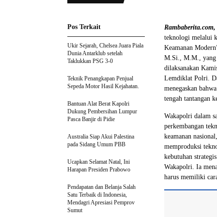
Pos Terkait
Rambaberita.com,
teknologi melalui
Ukir Sejarah, Chelsea Juara Piala
Keamanan Modern” 
Dunia Antarklub setelah
M.Si., M.M., yang 
Taklukkan PSG 3-0
dilaksanakan Kami
Lemdiklat Polri. D
Teknik Penangkapan Penjual
Sepeda Motor Hasil Kejahatan.
menegaskan bahwa 
tengah tantangan 
Bantuan Alat Berat Kapolri
Dukung Pembersihan Lumpur
Wakapolri dalam s
Pasca Banjir di Pidie
perkembangan tekno
keamanan nasional,
Australia Siap Akui Palestina
pada Sidang Umum PBB
memproduksi teknol
kebutuhan strategis
Ucapkan Selamat Natal, Ini
Wakapolri. Ia men
Harapan Presiden Prabowo
harus memiliki car
Pendapatan dan Belanja Salah
Satu Terbaik di Indonesia,
Mendagri Apresiasi Pemprov
Sumut