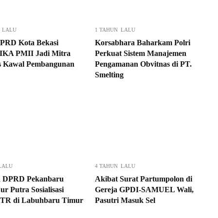
 LALU
1 TAHUN LALU
PRD Kota Bekasi
Korsabhara Baharkam Polri
IKA PMII Jadi Mitra
Perkuat Sistem Manajemen
is Kawal Pembangunan
Pengamanan Obvitnas di PT.
Smelting
LALU
4 TAHUN LALU
a DPRD Pekanbaru
Akibat Surat Partumpolon di
ur Putra Sosialisasi
Gereja GPDI-SAMUEL Wali,
TR di Labuhbaru Timur
Pasutri Masuk Sel