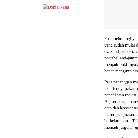
Expo teknologi ya
yang sudah mulai d
evakuasi, robot tak
portabel anti-jamm
menjadi bukti nyat
benar mengimpleme
Para penanggap me
Dr. Hendy, pakar r
pendekatan reaktif
AI, serta ancaman 
data dan kecerdasan
tahun, penguatan r
berkelanjutan. “Te
menjadi jargon,” u