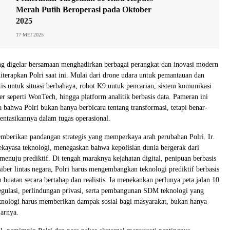
Merah Putih Beroperasi pada Oktober
2025
17 MEI 2025
ng digelar bersamaan menghadirkan berbagai perangkat dan inovasi modern
iterapkan Polri saat ini. Mulai dari drone udara untuk pemantauan dan
tis untuk situasi berbahaya, robot K9 untuk pencarian, sistem komunikasi
er seperti WonTech, hingga platform analitik berbasis data. Pameran ini
a bahwa Polri bukan hanya berbicara tentang transformasi, tetapi benar-
ntasikannya dalam tugas operasional.
mberikan pandangan strategis yang memperkaya arah perubahan Polri. Ir.
ekayasa teknologi, menegaskan bahwa kepolisian dunia bergerak dari
 menuju prediktif. Di tengah maraknya kejahatan digital, penipuan berbasis
siber lintas negara, Polri harus mengembangkan teknologi prediktif berbasis
 buatan secara bertahap dan realistis. Ia menekankan perlunya peta jalan 10
egulasi, perlindungan privasi, serta pembangunan SDM teknologi yang
knologi harus memberikan dampak sosial bagi masyarakat, bukan hanya
jarnya.