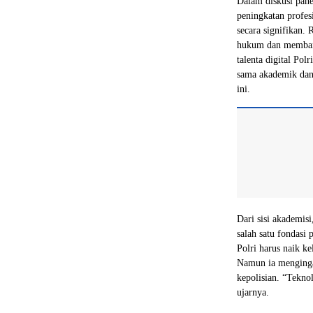
Dalam diskusi pane
peningkatan profes
secara signifikan.
hukum dan membang
talenta digital Po
sama akademik dan i
ini.
Dari sisi akademis
salah satu fondasi
Polri harus naik k
Namun ia mengingat
kepolisian. “Tekn
ujarnya.