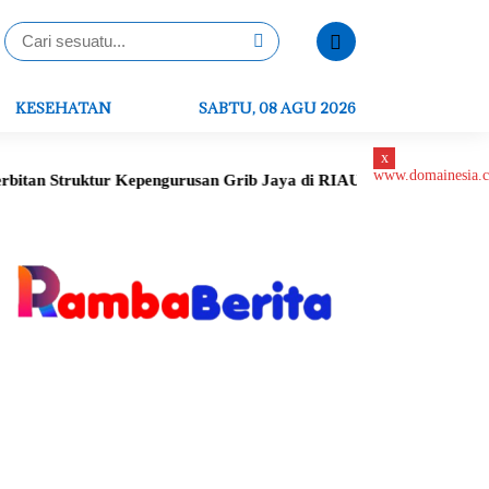
KESEHATAN
SABTU, 08 AGU 2026
x
uktur Kepengurusan Grib Jaya di RIAU
Peletakan Batu Pertama