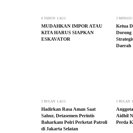
6 TAHUN LALU
3 MINGGU
MUDAHKAN IMPOR ATAU
Ketua D
KITA HARUS SIAPKAN
Dorong 
ESKAVATOR
Strateg
Daerah
5 BULAN LALU
2 BULAN 
Hadirkan Rasa Aman Saat
Anggot
Sahur, Detasemen Perintis
Aidhil N
Baharkam Polri Perketat Patroli
Perda K
di Jakarta Selatan