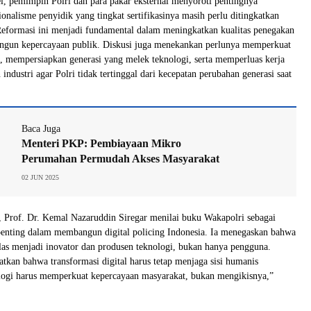
l, pemimpin Polri dan para pakar eksternal menyoroti pentingnya
ionalisme penyidik yang tingkat sertifikasinya masih perlu ditingkatkan
 Reformasi ini menjadi fundamental dalam meningkatkan kualitas penegakan
un kepercayaan publik. Diskusi juga menekankan perlunya memperkuat
lri, mempersiapkan generasi yang melek teknologi, serta memperluas kerja
ndustri agar Polri tidak tertinggal dari kecepatan perubahan generasi saat
Baca Juga
Menteri PKP: Pembiayaan Mikro
Perumahan Permudah Akses Masyarakat
02 JUN 2025
i, Prof. Dr. Kemal Nazaruddin Siregar menilai buku Wakapolri sebagai
 penting dalam membangun digital policing Indonesia. Ia menegaskan bahwa
elas menjadi inovator dan produsen teknologi, bukan hanya pengguna.
kan bahwa transformasi digital harus tetap menjaga sisi humanis
ologi harus memperkuat kepercayaan masyarakat, bukan mengikisnya,”