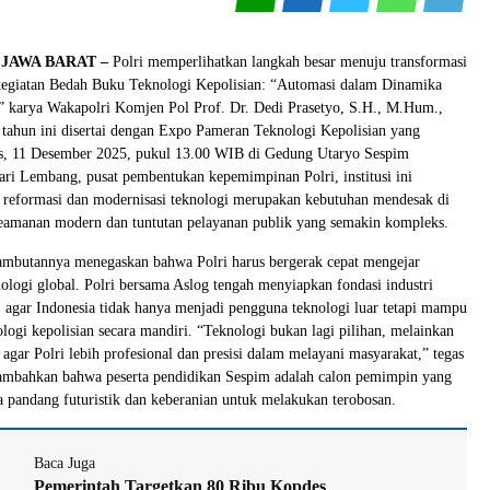
JAWA BARAT –
Polri memperlihatkan langkah besar menuju transformasi
 kegiatan Bedah Buku Teknologi Kepolisian: “Automasi dalam Dinamika
karya Wakapolri Komjen Pol Prof. Dr. Dedi Prasetyo, S.H., M.Hum.,
tahun ini disertai dengan Expo Pameran Teknologi Kepolisian yang
s, 11 Desember 2025, pukul 13.00 WIB di Gedung Utaryo Sespim
ari Lembang, pusat pembentukan kepemimpinan Polri, institusi ini
reformasi dan modernisasi teknologi merupakan kebutuhan mendesak di
keamanan modern dan tuntutan pelayanan publik yang semakin kompleks.
ambutannya menegaskan bahwa Polri harus bergerak cepat mengejar
logi global. Polri bersama Aslog tengah menyiapkan fondasi industri
 agar Indonesia tidak hanya menjadi pengguna teknologi luar tetapi mampu
ogi kepolisian secara mandiri. “Teknologi bukan lagi pilihan, melainkan
 agar Polri lebih profesional dan presisi dalam melayani masyarakat,” tegas
ambahkan bahwa peserta pendidikan Sespim adalah calon pemimpin yang
a pandang futuristik dan keberanian untuk melakukan terobosan.
Baca Juga
Pemerintah Targetkan 80 Ribu Kopdes