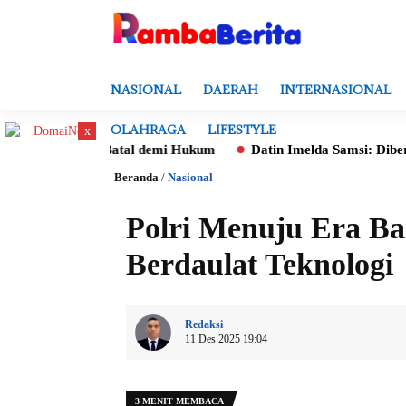
NASIONAL
DAERAH
INTERNASIONAL
OLAHRAGA
LIFESTYLE
x
aksa Batal demi Hukum
Datin Imelda Samsi: Diberikan Mandat
Beranda
/
Nasional
Polri Menuju Era Bar
Berdaulat Teknologi
Redaksi
11 Des 2025 19:04
3 MENIT MEMBACA