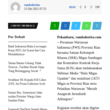
rambaberita
0
199
RIAU
13 Okt 2021 07:53
2 MENIT MEMBACA
Pos Terkait
Pekanbaru, rambaberita.com
–
Persatuan Wartawan
Bank Indonesia Buka Lowongan
Indonesia (PWI) Provinsi Riau
Kerja 2025, Ini Syarat dan Cara
bersama Satuan Kelompok
Mendaftarnya
Khusus (SKK) Migas Sumbagut
dan Kontraktor Kontrak Kerja
Taman Bantar Gebang Tidak
Terawat , Fasilitas Rusak Siapa
Sama (K3S) akan melaksanakan
Yang Bertanggung Jawab ?
Webinar Media “Hulu Migas
Upadate” dan sosialisasi LKTJ
Serahkan SK Kepada 618 Calon
Migas se.Provinsi Riau serta
ASN, Ini Pesan Gubernur Aceh
Pelatihan Wartawan “Meraih
Sumur Bor, Semenisasi Jalan
Anugerah Jurnalistik
usulan Prioritas Warga Jalan
Adinegoro”.
Saudara Palas.
Kegiatan tersebut akan digelar
Gemuruh NasDem Sentuh Warga