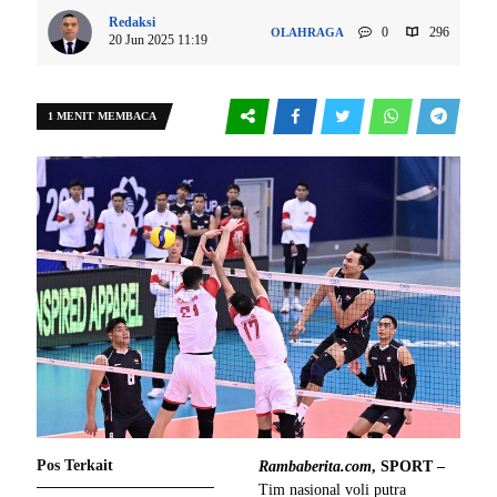
Redaksi
0
296
OLAHRAGA
20 Jun 2025 11:19
1 MENIT MEMBACA
Pos Terkait
Rambaberita.com
, SPORT –
Tim nasional voli putra