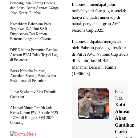
Pembangunan Gorong Gorong
Indonesia mendapat jalur
dan Solusi Banjir Aspirasi Warga
berbahaya di fase gugur setelah
Jalan Kenari Rumbai.
hanya menjadi runner-up di
babak penyisihan grup AVC
Korsabhara Baharkam Polri
Terjunkan K-9 Unit SAR
Nations Cup 2025.
Ditpolsatwa Cari Korban
Bencana Longsor di Cisarua
Indonesia dipaksa menyerah
oleh Bahrain pada laga terakhir
DPRD Minta Pertamina Pastikan
di Pul A AVC Nations Cup 2025
Antrean BBM Tidak Terjadi Lagi
di Pekanbaru
di Isa bin Rashid Hall,
Manama, Bahrain, Kamis
Satres Narkoba Polresta,
(19/06/25).
Amankan Seorang Pemuda dan
Emak-emak di Pekanbaru
Baca
Jumat Sekdaprov Riau Dilantik
Gubernur.
Juga
Xabi
Akhmad Munir Terpilih Jadi
Alonso
Ketua Umum PWI Periode 2025
– 2030 di Kongres PWI 2025
Akan
Cikarang
Gantikan
Carlo