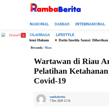
NASIONAL
DAERAH
INTERNASIONAL
OLAHRAGA
LIFESTYLE
x
 Batal demi Hukum
Datin Imelda Samsi: Diberikan Mandat Untu
Beranda
/
Riau
Wartawan di Riau An
Pelatihan Ketahana
Covid-19
rambaberita
7 Des 2020 12:54