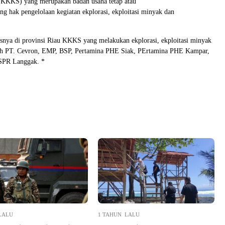
(KKKS) yang merupakan badan usaha tetap atau
g hak pengelolaan kegiatan ekplorasi, ekploitasi minyak dan
snya di provinsi Riau KKKS yang melakukan ekplorasi, ekploitasi minyak
ah PT. Cevron, EMP, BSP, Pertamina PHE Siak, PErtamina PHE Kampar,
SPR Langgak. *
LALU
1 TAHUN LALU