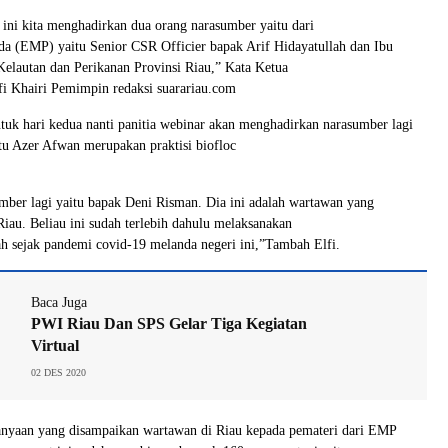
 ini kita menghadirkan dua orang narasumber yaitu dari
a (EMP) yaitu Senior CSR Officier bapak Arif Hidayatullah dan Ibu
 Kelautan dan Perikanan Provinsi Riau,” Kata Ketua
fi Khairi Pemimpin redaksi suarariau.com
ntuk hari kedua nanti panitia webinar akan menghadirkan narasumber lagi
u Azer Afwan merupakan praktisi biofloc
mber lagi yaitu bapak Deni Risman. Dia ini adalah wartawan yang
iau. Beliau ini sudah terlebih dahulu melaksanakan
h sejak pandemi covid-19 melanda negeri ini,”Tambah Elfi.
Baca Juga
PWI Riau Dan SPS Gelar Tiga Kegiatan
Virtual
02 DES 2020
tanyaan yang disampaikan wartawan di Riau kepada pemateri dari EMP