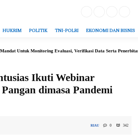
HUKRIM
POLITIK
TNI-POLRI
EKONOMI DAN BISNIS
k Monitoring Evaluasi, Verifikasi Data Serta Penerbitan Struktur
tusias Ikuti Webinar
n Pangan dimasa Pandemi
0
342
RIAU