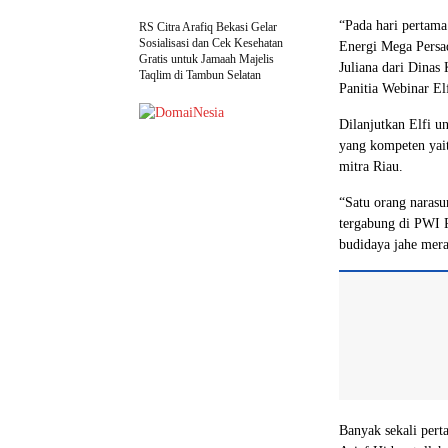
“Pada hari pertama
RS Citra Arafiq Bekasi Gelar
Sosialisasi dan Cek Kesehatan
Energi Mega Persad
Gratis untuk Jamaah Majelis
Juliana dari Dinas
Taqlim di Tambun Selatan
Panitia Webinar El
Dilanjutkan Elfi u
yang kompeten yait
mitra Riau.
“Satu orang narasu
tergabung di PWI R
budidaya jahe mera
Banyak sekali per