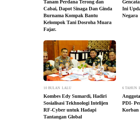
Tanam Perdana Terong dan
Gencatan
Cabai, Dapot Sinaga Dan Ginda
Ini Upd
Burnama Kompak Bantu
Negara
Kelompok Tani Dosroha Muara
Fajar.
10 BULAN LALU
6 TAHUN 
Kombes Edy Sumardi, Hadiri
Anggot
Sosialisasi Tekhnologi Intelijen
PDI- Pe
RF-Cyber untuk Hadapi
Korban
Tantangan Global