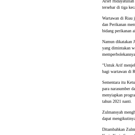
Arief Hidayatullah
tersebar di tiga k
Wartawan di Riau j
dan Perikanan mem
bidang perikanan ai
Namun dikatakan Ju
yang dimintakan wa
memperbolekannya
“Untuk Arif menjel
bagi wartawan di R
Sementara itu Ket
para narasumber da
menyiapkan progra
tahun 2021 nanti.
Zulmansyah menghar
dapat mengikutinya
Ditambahkan Zulma