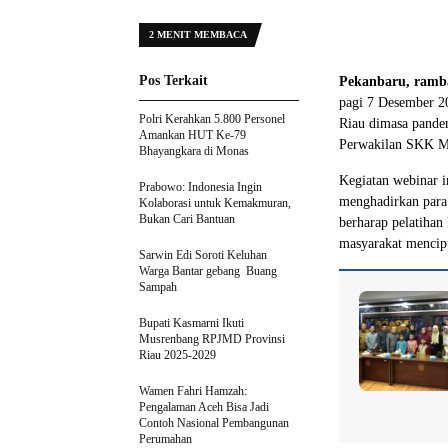
2 MENIT MEMBACA
Pos Terkait
Pekanbaru, ramb
pagi 7 Desember 2
Polri Kerahkan 5.800 Personel
Riau dimasa pandem
Amankan HUT Ke-79
Perwakilan SKK Mi
Bhayangkara di Monas
Kegiatan webinar i
Prabowo: Indonesia Ingin
menghadirkan para
Kolaborasi untuk Kemakmuran,
Bukan Cari Bantuan
berharap pelatihan
masyarakat menci
Sarwin Edi Soroti Keluhan
Warga Bantar gebang Buang
Sampah
Bupati Kasmarni Ikuti
Musrenbang RPJMD Provinsi
Riau 2025-2029
Wamen Fahri Hamzah:
Pengalaman Aceh Bisa Jadi
Contoh Nasional Pembangunan
Perumahan