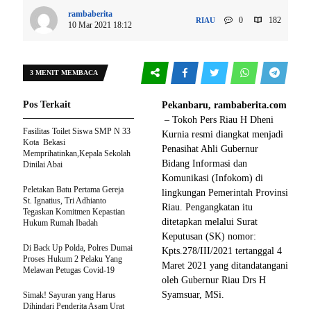
rambaberita
0
182
RIAU
10 Mar 2021 18:12
3 MENIT MEMBACA
Pos Terkait
Pekanbaru, rambaberita.com
– Tokoh Pers Riau H Dheni
Fasilitas Toilet Siswa SMP N 33
Kurnia resmi diangkat menjadi
Kota Bekasi
Penasihat Ahli Gubernur
Memprihatinkan,Kepala Sekolah
Bidang Informasi dan
Dinilai Abai
Komunikasi (Infokom) di
Peletakan Batu Pertama Gereja
lingkungan Pemerintah Provinsi
St. Ignatius, Tri Adhianto
Riau. Pengangkatan itu
Tegaskan Komitmen Kepastian
ditetapkan melalui Surat
Hukum Rumah Ibadah
Keputusan (SK) nomor:
Di Back Up Polda, Polres Dumai
Kpts.278/III/2021 tertanggal 4
Proses Hukum 2 Pelaku Yang
Maret 2021 yang ditandatangani
Melawan Petugas Covid-19
oleh Gubernur Riau Drs H
Syamsuar, MSi.
Simak! Sayuran yang Harus
Dihindari Penderita Asam Urat