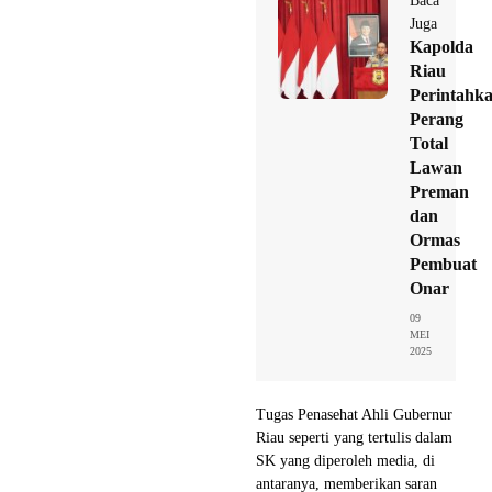
Baca
Juga
Kapolda
Riau
Perintahk
Perang
Total
Lawan
Preman
dan
Ormas
Pembuat
Onar
09
MEI
2025
Tugas Penasehat Ahli Gubernur
Riau seperti yang tertulis dalam
SK yang diperoleh media, di
antaranya, memberikan saran