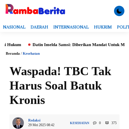
NASIONAL
DAERAH
INTERNASIONAL
HUKRIM
POLI
ukum
Datin Imelda Samsi: Diberikan Mandat Untuk Monitoring 
Beranda
/
Kesehatan
Waspada! TBC Tak
Harus Soal Batuk
Kronis
Redaksi
0
375
KESEHATAN
29 Mei 2025 08:42