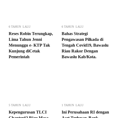
6 TAHUN LALU
6 TAHUN LALU
Reses Robin Terungkap,
Bahas Strategi
Lima Tahun Jenni
Pengawasan Pilkada di
Menunggu e- KTP Tak
Tengah Covid19, Bawaslu
Kunjung diCetak
Riau Rakor Dengan
Pemerintah
Bawaslu Kab/Kota.
5 TAHUN LALU
1 TAHUN LALU
Kepengurusan TLCI
Ini Perusahaan RI dengan
Chapter#2 Riau Masa
Aset Terbesar, Bank