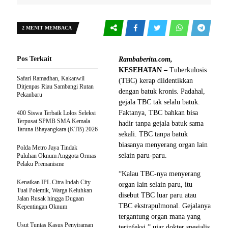
2 MENIT MEMBACA
Pos Terkait
Rambaberita.com,
KESEHATAN –
Tuberkulosis
Safari Ramadhan, Kakanwil
(TBC) kerap diidentikkan
Ditjenpas Riau Sambangi Rutan
dengan batuk kronis. Padahal,
Pekanbaru
gejala TBC tak selalu batuk.
Faktanya, TBC bahkan bisa
400 Siswa Terbaik Lolos Seleksi
Terpusat SPMB SMA Kemala
hadir tanpa gejala batuk sama
Taruna Bhayangkara (KTB) 2026
sekali. TBC tanpa batuk
biasanya menyerang organ lain
Polda Metro Jaya Tindak
selain paru-paru.
Puluhan Oknum Anggota Ormas
Pelaku Premanisme
“Kalau TBC-nya menyerang
Kenaikan IPL Citra Indah City
organ lain selain paru, itu
Tuai Polemik, Warga Keluhkan
disebut TBC luar paru atau
Jalan Rusak hingga Dugaan
TBC ekstrapulmonal. Gejalanya
Kepentingan Oknum
tergantung organ mana yang
Usut Tuntas Kasus Penyiraman
terinfeksi,” ujar dokter spesialis