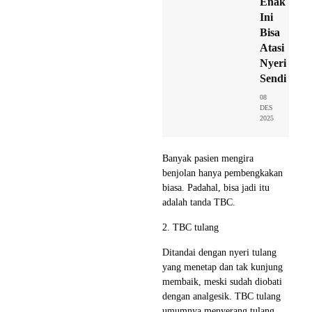
Enak
Ini
Bisa
Atasi
Nyeri
Sendi
08
DES
2025
Banyak pasien mengira
benjolan hanya pembengkakan
biasa. Padahal, bisa jadi itu
adalah tanda TBC.
2. TBC tulang
Ditandai dengan nyeri tulang
yang menetap dan tak kunjung
membaik, meski sudah diobati
dengan analgesik. TBC tulang
umumnya menyerang tulang