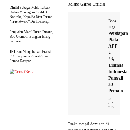
Roland Garros Official.
Dinilai Sebagai Polda Terbaik
Dalam Menangani Sindikat
Narkoba, Kapolda Riau Terima
Baca
“Trust Award” Dari Lemkapi
Juga
Penjualan Mobil Turun Drastis,
Persiapan
Bos Otomotif Bongkar Biang
Piala
Keroknya!
AFF
Terkesan Mengabaikan Fraksi
U-
PDI Perjuangan Sesali Sikap
23,
Pemda Kampar
Timnas
Indonesia
Panggil
30
Pemain
17
JUN
2025
Osaka tampil dominan di