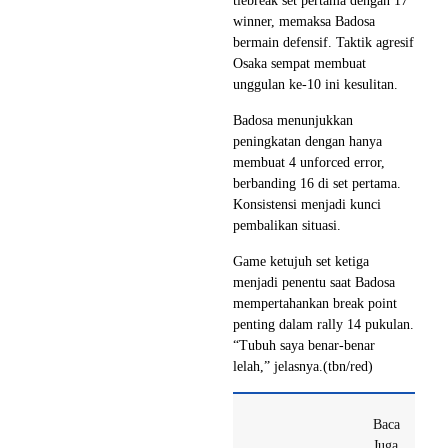
tiebreak set pertama dengan 17
winner, memaksa Badosa
bermain defensif. Taktik agresif
Osaka sempat membuat
unggulan ke-10 ini kesulitan.
Badosa menunjukkan
peningkatan dengan hanya
membuat 4 unforced error,
berbanding 16 di set pertama.
Konsistensi menjadi kunci
pembalikan situasi.
Game ketujuh set ketiga
menjadi penentu saat Badosa
mempertahankan break point
penting dalam rally 14 pukulan.
“Tubuh saya benar-benar
lelah,” jelasnya.(tbn/red)
Baca
Juga