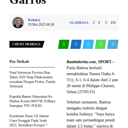
Redaksi
0
416
OLAHRAGA
29 Mei 2025 08:38
1 MENIT MEMBACA
Pos Terkait
Rambaberita.com
, SPORT –
Paula Badosa berhasil
Natal Wartawan Provinsi Riau
menaklukkan Naomi Osaka 6-
Tahun 2020 Tetap Dilaksanakan
7(1), 6-1, 6-4 dalam duel 2 jam
sesuaikan Dengan Prokes, Panitia
20 menit di Philippe-Chatrier,
Terbentuk
Selasa (27/05/25).
Kapolda Banten Silaturahmi Ke
Markas Korem 064/YM, Pelihara
Sebelum turnamen, Badosa
Sinergitas TNI- POLRI.
mengaku realistis dengan
kondisi fisiknya: “Saya hanya
Kendaraan Dinas LH Jakarta
main satu pertandingan penuh
Utara Nunggak Pajak Sejak
2023, Terindikasi Korupsi ?
dalam 2,5 bulan,” ujarnya di