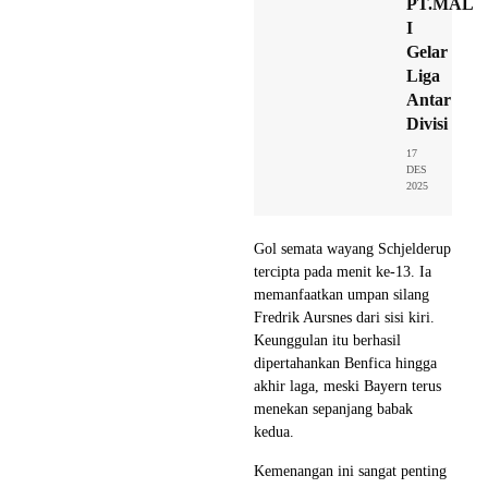
PT.MAL
I
Gelar
Liga
Antar
Divisi
17
DES
2025
Gol semata wayang Schjelderup
tercipta pada menit ke-13. Ia
memanfaatkan umpan silang
Fredrik Aursnes dari sisi kiri.
Keunggulan itu berhasil
dipertahankan Benfica hingga
akhir laga, meski Bayern terus
menekan sepanjang babak
kedua.
Kemenangan ini sangat penting