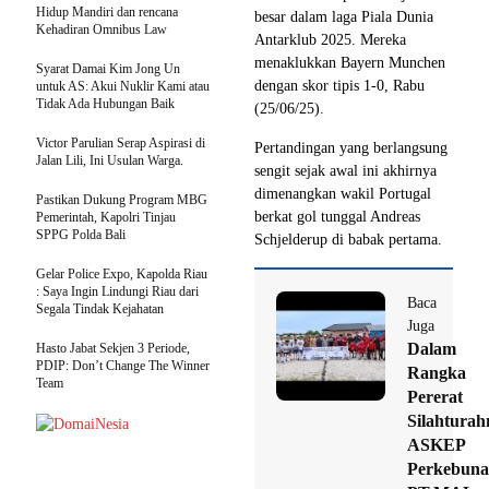
Hidup Mandiri dan rencana
besar dalam laga Piala Dunia
Kehadiran Omnibus Law
Antarklub 2025. Mereka
menaklukkan Bayern Munchen
Syarat Damai Kim Jong Un
dengan skor tipis 1-0, Rabu
untuk AS: Akui Nuklir Kami atau
Tidak Ada Hubungan Baik
(25/06/25).
Victor Parulian Serap Aspirasi di
Pertandingan yang berlangsung
Jalan Lili, Ini Usulan Warga.
sengit sejak awal ini akhirnya
dimenangkan wakil Portugal
Pastikan Dukung Program MBG
berkat gol tunggal Andreas
Pemerintah, Kapolri Tinjau
SPPG Polda Bali
Schjelderup di babak pertama.
Gelar Police Expo, Kapolda Riau
: Saya Ingin Lindungi Riau dari
Baca
Segala Tindak Kejahatan
Juga
Dalam
Hasto Jabat Sekjen 3 Periode,
PDIP: Don’t Change The Winner
Rangka
Team
Pererat
Silahturah
ASKEP
Perkebun