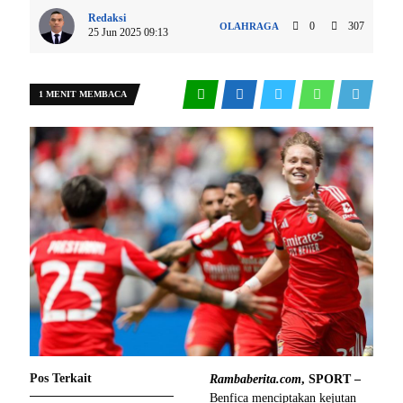
Redaksi
0
307
OLAHRAGA
25 Jun 2025 09:13
1 MENIT MEMBACA
Pos Terkait
Rambaberita.com
, SPORT –
Benfica menciptakan kejutan