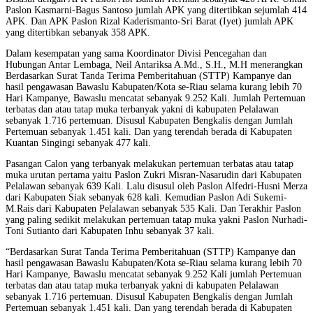
Paslon Kasmarni-Bagus Santoso jumlah APK yang ditertibkan sejumlah 414
APK. Dan APK Paslon Rizal Kaderismanto-Sri Barat (Iyet) jumlah APK
yang ditertibkan sebanyak 358 APK.
Dalam kesempatan yang sama Koordinator Divisi Pencegahan dan
Hubungan Antar Lembaga, Neil Antariksa A.Md., S.H., M.H menerangkan
Berdasarkan Surat Tanda Terima Pemberitahuan (STTP) Kampanye dan
hasil pengawasan Bawaslu Kabupaten/Kota se-Riau selama kurang lebih 70
Hari Kampanye, Bawaslu mencatat sebanyak 9.252 Kali. Jumlah Pertemuan
terbatas dan atau tatap muka terbanyak yakni di kabupaten Pelalawan
sebanyak 1.716 pertemuan. Disusul Kabupaten Bengkalis dengan Jumlah
Pertemuan sebanyak 1.451 kali. Dan yang terendah berada di Kabupaten
Kuantan Singingi sebanyak 477 kali.
Pasangan Calon yang terbanyak melakukan pertemuan terbatas atau tatap
muka urutan pertama yaitu Paslon Zukri Misran-Nasarudin dari Kabupaten
Pelalawan sebanyak 639 Kali. Lalu disusul oleh Paslon Alfedri-Husni Merza
dari Kabupaten Siak sebanyak 628 kali. Kemudian Paslon Adi Sukemi-
M.Rais dari Kabupaten Pelalawan sebanyak 535 Kali. Dan Terakhir Paslon
yang paling sedikit melakukan pertemuan tatap muka yakni Paslon Nurhadi-
Toni Sutianto dari Kabupaten Inhu sebanyak 37 kali.
“Berdasarkan Surat Tanda Terima Pemberitahuan (STTP) Kampanye dan
hasil pengawasan Bawaslu Kabupaten/Kota se-Riau selama kurang lebih 70
Hari Kampanye, Bawaslu mencatat sebanyak 9.252 Kali jumlah Pertemuan
terbatas dan atau tatap muka terbanyak yakni di kabupaten Pelalawan
sebanyak 1.716 pertemuan. Disusul Kabupaten Bengkalis dengan Jumlah
Pertemuan sebanyak 1.451 kali. Dan yang terendah berada di Kabupaten