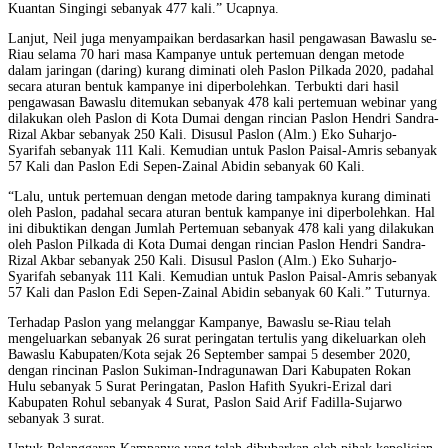
Kuantan Singingi sebanyak 477 kali.” Ucapnya.
Lanjut, Neil juga menyampaikan berdasarkan hasil pengawasan Bawaslu se-
Riau selama 70 hari masa Kampanye untuk pertemuan dengan metode
dalam jaringan (daring) kurang diminati oleh Paslon Pilkada 2020, padahal
secara aturan bentuk kampanye ini diperbolehkan. Terbukti dari hasil
pengawasan Bawaslu ditemukan sebanyak 478 kali pertemuan webinar yang
dilakukan oleh Paslon di Kota Dumai dengan rincian Paslon Hendri Sandra-
Rizal Akbar sebanyak 250 Kali. Disusul Paslon (Alm.) Eko Suharjo-
Syarifah sebanyak 111 Kali. Kemudian untuk Paslon Paisal-Amris sebanyak
57 Kali dan Paslon Edi Sepen-Zainal Abidin sebanyak 60 Kali.
“Lalu, untuk pertemuan dengan metode daring tampaknya kurang diminati
oleh Paslon, padahal secara aturan bentuk kampanye ini diperbolehkan. Hal
ini dibuktikan dengan Jumlah Pertemuan sebanyak 478 kali yang dilakukan
oleh Paslon Pilkada di Kota Dumai dengan rincian Paslon Hendri Sandra-
Rizal Akbar sebanyak 250 Kali. Disusul Paslon (Alm.) Eko Suharjo-
Syarifah sebanyak 111 Kali. Kemudian untuk Paslon Paisal-Amris sebanyak
57 Kali dan Paslon Edi Sepen-Zainal Abidin sebanyak 60 Kali.” Tuturnya.
Terhadap Paslon yang melanggar Kampanye, Bawaslu se-Riau telah
mengeluarkan sebanyak 26 surat peringatan tertulis yang dikeluarkan oleh
Bawaslu Kabupaten/Kota sejak 26 September sampai 5 desember 2020,
dengan rincinan Paslon Sukiman-Indragunawan Dari Kabupaten Rokan
Hulu sebanyak 5 Surat Peringatan, Paslon Hafith Syukri-Erizal dari
Kabupaten Rohul sebanyak 4 Surat, Paslon Said Arif Fadilla-Sujarwo
sebanyak 3 surat.