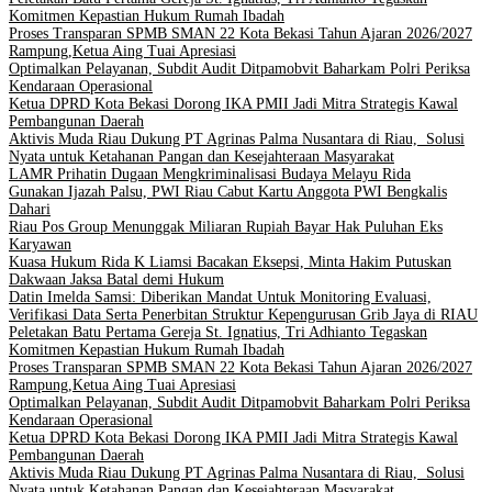
Komitmen Kepastian Hukum Rumah Ibadah
Proses Transparan SPMB SMAN 22 Kota Bekasi Tahun Ajaran 2026/2027
Rampung,Ketua Aing Tuai Apresiasi
Optimalkan Pelayanan, Subdit Audit Ditpamobvit Baharkam Polri Periksa
Kendaraan Operasional
Ketua DPRD Kota Bekasi Dorong IKA PMII Jadi Mitra Strategis Kawal
Pembangunan Daerah
Aktivis Muda Riau Dukung PT Agrinas Palma Nusantara di Riau, Solusi
Nyata untuk Ketahanan Pangan dan Kesejahteraan Masyarakat
LAMR Prihatin Dugaan Mengkriminalisasi Budaya Melayu Rida
Gunakan Ijazah Palsu, PWI Riau Cabut Kartu Anggota PWI Bengkalis
Dahari
Riau Pos Group Menunggak Miliaran Rupiah Bayar Hak Puluhan Eks
Karyawan
Kuasa Hukum Rida K Liamsi Bacakan Eksepsi, Minta Hakim Putuskan
Dakwaan Jaksa Batal demi Hukum
Datin Imelda Samsi: Diberikan Mandat Untuk Monitoring Evaluasi,
Verifikasi Data Serta Penerbitan Struktur Kepengurusan Grib Jaya di RIAU
Peletakan Batu Pertama Gereja St. Ignatius, Tri Adhianto Tegaskan
Komitmen Kepastian Hukum Rumah Ibadah
Proses Transparan SPMB SMAN 22 Kota Bekasi Tahun Ajaran 2026/2027
Rampung,Ketua Aing Tuai Apresiasi
Optimalkan Pelayanan, Subdit Audit Ditpamobvit Baharkam Polri Periksa
Kendaraan Operasional
Ketua DPRD Kota Bekasi Dorong IKA PMII Jadi Mitra Strategis Kawal
Pembangunan Daerah
Aktivis Muda Riau Dukung PT Agrinas Palma Nusantara di Riau, Solusi
Nyata untuk Ketahanan Pangan dan Kesejahteraan Masyarakat