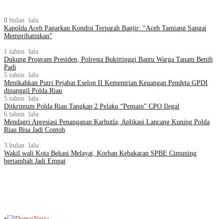
8 bulan lalu
Kapolda Aceh Paparkan Kondisi Terparah Banjir: “Aceh Tamiang Sangat
Memprihatinkan”
1 tahun lalu
Dukung Program Presiden, Polresta Bukittinggi Bantu Warga Tanam Benih
Padi
5 tahun lalu
Menikahkan Putri Pejabat Eselon II Kementrian Keuangan Pendeta GPDI
dipanggil Polda Riau
5 tahun lalu
Ditkrimum Polda Riau Tangkap 2 Pelaku “Pemain” CPO Ilegal
6 tahun lalu
Mendagri Apresiasi Penanganan Karhutla, Aplikasi Lancang Kuning Polda
Riau Bisa Jadi Contoh
3 bulan lalu
Wakil wali Kota Bekasi Melayat, Korban Kebakaran SPBE Cimuning
bertambah Jadi Empat
x