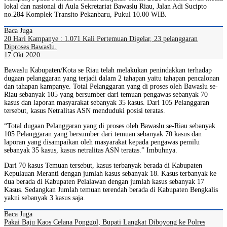
lokal dan nasional di Aula Sekretariat Bawaslu Riau, Jalan Adi Sucipto
no.284 Komplek Transito Pekanbaru, Pukul 10.00 WIB.
Baca Juga
20 Hari Kampanye : 1.071 Kali Pertemuan Digelar, 23 pelanggaran
Diproses Bawaslu.
17 Okt 2020
Bawaslu Kabupaten/Kota se Riau telah melakukan penindakkan terhadap
dugaan pelanggaran yang terjadi dalam 2 tahapan yaitu tahapan pencalonan
dan tahapan kampanye. Total Pelanggaran yang di proses oleh Bawaslu se-
Riau sebanyak 105 yang bersumber dari temuan pengawas sebanyak 70
kasus dan laporan masyarakat sebanyak 35 kasus. Dari 105 Pelanggaran
tersebut, kasus Netralitas ASN menduduki posisi teratas.
“Total dugaan Pelanggaran yang di proses oleh Bawaslu se-Riau sebanyak
105 Pelanggaran yang bersumber dari temuan sebanyak 70 kasus dan
laporan yang disampaikan oleh masyarakat kepada pengawas pemilu
sebanyak 35 kasus, kasus netralitas ASN teratas.” Imbuhnya.
Dari 70 kasus Temuan tersebut, kasus terbanyak berada di Kabupaten
Kepulauan Meranti dengan jumlah kasus sebanyak 18. Kasus terbanyak ke
dua berada di Kabupaten Pelalawan dengan jumlah kasus sebanyak 17
Kasus. Sedangkan Jumlah temuan terendah berada di Kabupaten Bengkalis
yakni sebanyak 3 kasus saja.
Baca Juga
Pakai Baju Kaos Celana Ponggol, Bupati Langkat Diboyong ke Polres