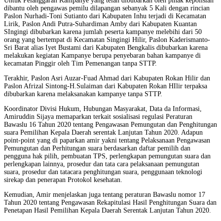
Untuk Pelanggaran Kampanye yang telah dibubarkan oleh pihak kepolisian
dibantu oleh pengawas pemilu dilapangan sebanyak 5 Kali dengan rincian
Paslon Nurhadi-Toni Sutianto dari Kabupaten Inhu terjadi di Kecamatan
Lirik, Paslon Andi Putra-Suhardiman Amby dari Kabupaten Kuantan
SIngingi dibubarkan karena jumlah peserta kampanye melebihi dari 50
orang yang bertempat di Kecamatan Singingi Hilir, Paslon Kaderismanto-
Sri Barat alias Iyet Bustami dari Kabupaten Bengkalis dibubarkan karena
melakukan kegiatan Kampanye berupa penyebaran bahan kampanye di
kecamatan Pinggir oleh Tim Pemenangan tanpa STTP.
Terakhir, Paslon Asri Auzar-Fuad Ahmad dari Kabupaten Rokan Hilir dan
Paslon Afrizal Sintong-H.Sulaiman dari Kabupaten Rokan HIlir terpaksa
dibubarkan karena melaksanakan kampanye tanpa STTP.
Koordinator Divisi Hukum, Hubungan Masyarakat, Data da Informasi,
Amiruddin Sijaya memaparkan terkait sosialisasi regulasi Peraturan
Bawaslu 16 Tahun 2020 tentang Pengawasan Pemungutan dan Penghitungan
suara Pemilihan Kepala Daerah serentak Lanjutan Tahun 2020. Adapun
point-point yang di paparkan amir yakni tentang Pelaksanaan Pengawasan
Pemungutan dan Perhitungan suara berdasarkan daftar pemilih dan
pengguna hak pilih, pembuatan TPS, perlengkapan pemungutan suara dan
perlengkapan lainnya, prosedur dan tata cara pelaksanaan pemungutan
suara, prosedur dan tatacara penghitungan suara, penggunaan teknologi
sirekap dan penerapan Protokol kesehatan.
Kemudian, Amir menjelaskan juga tentang peraturan Bawaslu nomor 17
Tahun 2020 tentang Pengawasan Rekapitulasi Hasil Penghitungan Suara dan
Penetapan Hasil Pemilihan Kepala Daerah Serentak Lanjutan Tahun 2020.