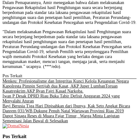
Dalam Pemaparannya, Amir menegaskan bahwa dalam melaksanakan
Pengawasan Rekapitulasi hasil Penghitungan suara secara berjenjang
berpedoman pada standar tata laksana pengawasan rekapitulasi hasil
penghitungan suara dan penetapan hasil pemilihan, Peraturan Perundang-
undangan dan Protokol Kesehatan Pencegahan serta Pengendalian Covid-19.
“Dalam melaksanakan Pengawasan Rekapitulasi hasil Penghitungan suara
secara berjenjang berpedoman pada standar tata laksana pengawasan
rekapitulasi hasil penghitungan suara dan penetapan hasil pemilihan,
Peraturan Perundang-undangan dan Protokol Kesehatan Pencegahan serta
Pengendalian Covid-19, seluruh Pemilih serta penyelenggara Pemilihan
wajib mematuhi Protokol Kesehatan yang berlaku dengan cara
menggunakan masker, mencuci tangan, menjaga jarak, serta menjauhi
kerumunan.” ucapnya. (***/edo).
Pos Terkait
Menkeu: Profesionalisme dan Integritas Kunci Kelola Keuangan Negara
Kapolresta Pimpin Sertijab dua Kasat, AKP Juper LumbanToruan
Kasatreskrim AKP Ryan Fajri Kasad Narkoba.
Iwan P Desak DPRD Riau Buka Tabir Defisit Anggaran 2024 yang
Menyalahi Aturan
Bayi Berusia Tiga Hari Dipisahkan dari Ibunya, Kak Seto Angkat Bicara
Danrem 031/WB Dukung Penuh Natal Wartawan Provinsi Riau 2019
Dapot Sinaga Reses di Muara Fajar Timur, Warga Minta Lanjutan
Semenisasi Jalan Bawal di Selesaikan
Pos Terkait