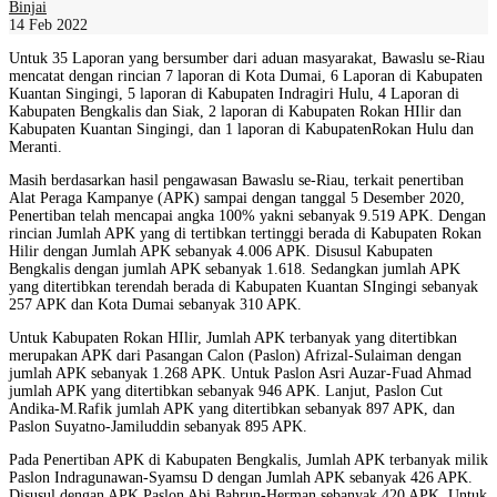
Binjai
14 Feb 2022
Untuk 35 Laporan yang bersumber dari aduan masyarakat, Bawaslu se-Riau
mencatat dengan rincian 7 laporan di Kota Dumai, 6 Laporan di Kabupaten
Kuantan Singingi, 5 laporan di Kabupaten Indragiri Hulu, 4 Laporan di
Kabupaten Bengkalis dan Siak, 2 laporan di Kabupaten Rokan HIlir dan
Kabupaten Kuantan Singingi, dan 1 laporan di KabupatenRokan Hulu dan
Meranti.
Masih berdasarkan hasil pengawasan Bawaslu se-Riau, terkait penertiban
Alat Peraga Kampanye (APK) sampai dengan tanggal 5 Desember 2020,
Penertiban telah mencapai angka 100% yakni sebanyak 9.519 APK. Dengan
rincian Jumlah APK yang di tertibkan tertinggi berada di Kabupaten Rokan
Hilir dengan Jumlah APK sebanyak 4.006 APK. Disusul Kabupaten
Bengkalis dengan jumlah APK sebanyak 1.618. Sedangkan jumlah APK
yang ditertibkan terendah berada di Kabupaten Kuantan SIngingi sebanyak
257 APK dan Kota Dumai sebanyak 310 APK.
Untuk Kabupaten Rokan HIlir, Jumlah APK terbanyak yang ditertibkan
merupakan APK dari Pasangan Calon (Paslon) Afrizal-Sulaiman dengan
jumlah APK sebanyak 1.268 APK. Untuk Paslon Asri Auzar-Fuad Ahmad
jumlah APK yang ditertibkan sebanyak 946 APK. Lanjut, Paslon Cut
Andika-M.Rafik jumlah APK yang ditertibkan sebanyak 897 APK, dan
Paslon Suyatno-Jamiluddin sebanyak 895 APK.
Pada Penertiban APK di Kabupaten Bengkalis, Jumlah APK terbanyak milik
Paslon Indragunawan-Syamsu D dengan Jumlah APK sebanyak 426 APK.
Disusul dengan APK Paslon Abi Bahrun-Herman sebanyak 420 APK. Untuk