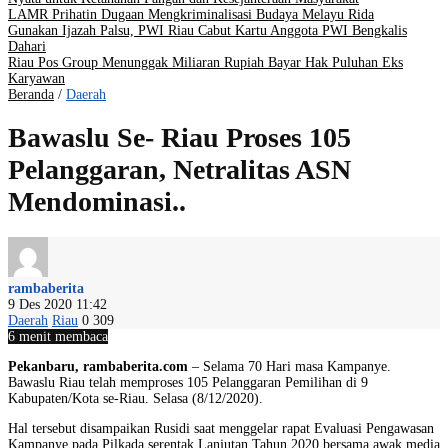
LAMR Prihatin Dugaan Mengkriminalisasi Budaya Melayu Rida
Gunakan Ijazah Palsu, PWI Riau Cabut Kartu Anggota PWI Bengkalis
Dahari
Riau Pos Group Menunggak Miliaran Rupiah Bayar Hak Puluhan Eks
Karyawan
Beranda
/
Daerah
Bawaslu Se- Riau Proses 105
Pelanggaran, Netralitas ASN
Mendominasi..
rambaberita
9 Des 2020 11:42
Daerah
Riau
0
309
6 menit membaca
Pekanbaru, rambaberita.com
– Selama 70 Hari masa Kampanye.
Bawaslu Riau telah memproses 105 Pelanggaran Pemilihan di 9
Kabupaten/Kota se-Riau. Selasa (8/12/2020).
Hal tersebut disampaikan Rusidi saat menggelar rapat Evaluasi Pengawasan
Kampanye pada Pilkada serentak Lanjutan Tahun 2020 bersama awak media