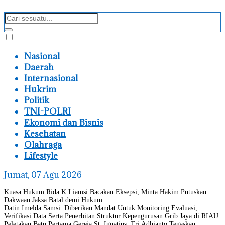
Nasional
Daerah
Internasional
Hukrim
Politik
TNI-POLRI
Ekonomi dan Bisnis
Kesehatan
Olahraga
Lifestyle
Jumat, 07 Agu 2026
Kuasa Hukum Rida K Liamsi Bacakan Eksepsi, Minta Hakim Putuskan
Dakwaan Jaksa Batal demi Hukum
Datin Imelda Samsi: Diberikan Mandat Untuk Monitoring Evaluasi,
Verifikasi Data Serta Penerbitan Struktur Kepengurusan Grib Jaya di RIAU
Peletakan Batu Pertama Gereja St. Ignatius, Tri Adhianto Tegaskan