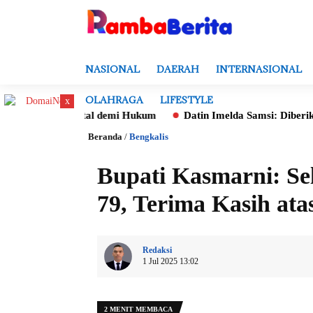
NASIONAL
DAERAH
INTERNASIONAL
OLAHRAGA
LIFESTYLE
x
a Batal demi Hukum
Datin Imelda Samsi: Diberikan Mandat Un
Beranda
/
Bengkalis
Bupati Kasmarni: Se
79, Terima Kasih ata
Redaksi
1 Jul 2025 13:02
2 MENIT MEMBACA