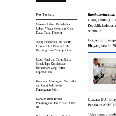
Pos Terkait
Rambaberita.com
Ulang Tahun (HUT) 
Menang Lelang Rumah dan
Republik Indonesia
Lahan, Warga Sekupang Malah
selama ini.
Dapat Tanah Kosong
Ucapan itu disamp
Ajang Penentuan, 10 Peserta
Bhayangkara ke-79,
Lomba Tafsir Bahasa Arab
Bersaing Ketat Menuju Final
Libur Natal dan Tahun Baru,
Simak Tips Keselamatan
Berkendara yang Harus
Diperhatikan
Kejahatan Meningkat: Narkotika
dan Curat Jadi Fokus
Penanganan Polri
Kapolda Riau Terima
Upacara HUT Bhaya
Penghargaan Dari Menteri LHK
Bengkalis AKBP Bu
RI
“Atas nama pribad