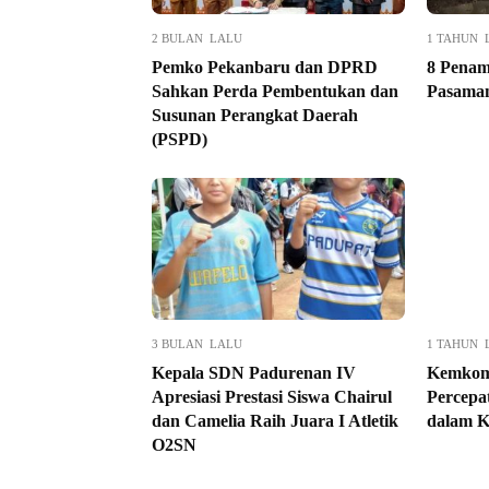
2 BULAN LALU
1 TAHUN 
Pemko Pekanbaru dan DPRD
8 Penam
Sahkan Perda Pembentukan dan
Pasaman
Susunan Perangkat Daerah
(PSPD)
3 BULAN LALU
1 TAHUN 
Kepala SDN Padurenan IV
Kemkom
Apresiasi Prestasi Siswa Chairul
Percepa
dan Camelia Raih Juara I Atletik
dalam K
O2SN