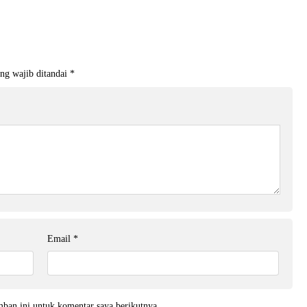
ng wajib ditandai
*
Email
*
mban ini untuk komentar saya berikutnya.