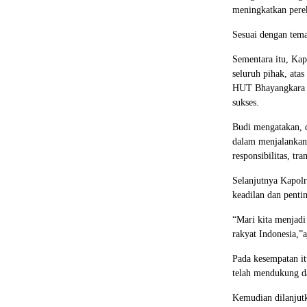
meningkatkan pere
Sesuai dengan tem
Sementara itu, Ka
seluruh pihak, ata
HUT Bhayangkara ke
sukses.
Budi mengatakan, d
dalam menjalankan 
responsibilitas, tr
Selanjutnya Kapol
keadilan dan pent
“Mari kita menjadi
rakyat Indonesia,”
Pada kesempatan it
telah mendukung d
Kemudian dilanjut