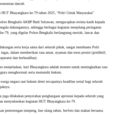
konomian daerah.
a HUT Bhayangkara ke-79 tahun 2025, “Polri Untuk Masyarakat”.
polres Bengkalis AKBP Budi Setiawan, mengucapkan terima kasih kepada
s segala dukungannya, sehingga berbagai kegiatan menjelang peringatan
-79, yang digelar Polres Bengkalis berlangsung meriah, lancar dan
ukungan serta kerja sama dari seluruh pihak, sangat membantu Polri
tugas, dalam memberikan rasa aman, nyaman dan terus presisi (prediktif,
ansparansi dan berkeadilan).
res menjelaskan, hari Bhayangkara adalah momen untuk meningkatkan rasa
ingnya menghormati serta mematuhi hukum.
 warga negara taat hukum demi tercapainya keadilan sosial bagi seluruh
ajaknya.
u juga dilakukan penyerahan penghargaan apresiasi kepada seluruh yang
an menyukseskan kegiatan HUT Bhayangkara ke-79.
kan pemotongan tumpeng, kue ulang tahun, berfoto dan makan bersama.