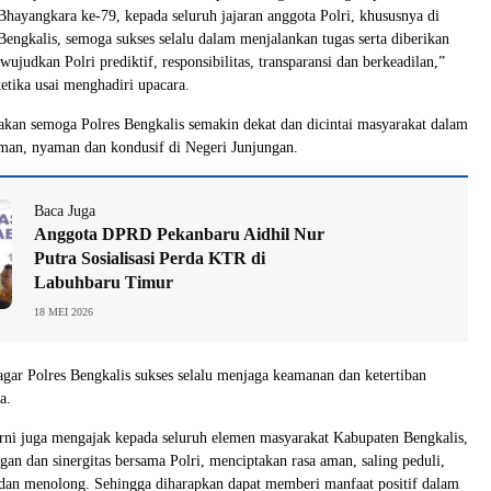
hayangkara ke-79, kepada seluruh jajaran anggota Polri, khususnya di
Bengkalis, semoga sukses selalu dalam menjalankan tugas serta diberikan
judkan Polri prediktif, responsibilitas, transparansi dan berkeadilan,”
tika usai menghadiri upacara.
kan semoga Polres Bengkalis semakin dekat dan dicintai masyarakat dalam
man, nyaman dan kondusif di Negeri Junjungan.
Baca Juga
Anggota DPRD Pekanbaru Aidhil Nur
Putra Sosialisasi Perda KTR di
Labuhbaru Timur
18 MEI 2026
agar Polres Bengkalis sukses selalu menjaga keamanan dan ketertiban
a.
rni juga mengajak kepada seluruh elemen masyarakat Kabupaten Bengkalis,
n dan sinergitas bersama Polri, menciptakan rasa aman, saling peduli,
dan menolong. Sehingga diharapkan dapat memberi manfaat positif dalam