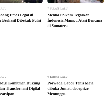
LALU
7 BULAN LALU
bang Emas Ilegal di
Menko Polkam Tegaskan
 Berhasil Dibekuk Polisi
İndonesia Mampu Atasi Bencana
di Sumatera
LALU
6 TAHUN LALU
digi Komitmen Dukung
Porwada Cabor Tenis Meja
tan Transformasi Digital
dibuka Jumat, doorprize
earsipan
Menunggu.