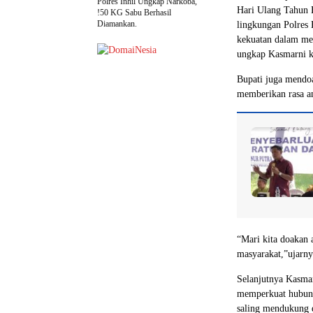
Polres Inhil Ungkap Narkoba,
Hari Ulang Tahun B
!50 KG Sabu Berhasil
Diamankan.
lingkungan Polres 
kekuatan dalam mewu
ungkap Kasmarni ke
Bupati juga mendoa
memberikan rasa a
“Mari kita doakan 
masyarakat,”ujarny
Selanjutnya Kasma
memperkuat hubunga
saling mendukung 