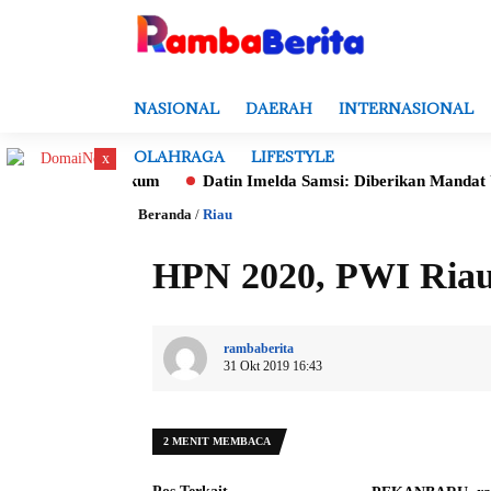
NASIONAL
DAERAH
INTERNASIONAL
OLAHRAGA
LIFESTYLE
x
l demi Hukum
Datin Imelda Samsi: Diberikan Mandat Untuk Mo
Beranda
/
Riau
HPN 2020, PWI Riau
rambaberita
31 Okt 2019 16:43
2 MENIT MEMBACA