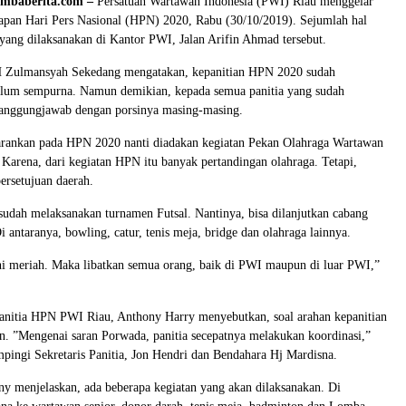
baberita.com –
Persatuan Wartawan Indonesia (PWI) Riau menggelar
iapan Hari Pers Nasional (HPN) 2020, Rabu (30/10/2019). Sejumlah hal
 yang dilaksanakan di Kantor PWI, Jalan Arifin Ahmad tersebut.
 Zulmansyah Sekedang mengatakan, kepanitian HPN 2020 sudah
belum sempurna. Namun demikian, kepada semua panitia yang sudah
rtanggungjawab dengan porsinya masing-masing.
ankan pada HPN 2020 nanti diadakan kegiatan Pekan Olahraga Wartawan
Karena, dari kegiatan HPN itu banyak pertandingan olahraga. Tetapi,
persetujuan daerah.
sudah melaksanakan turnamen Futsal. Nantinya, bisa dilanjutkan cabang
i antaranya, bowling, catur, tenis meja, bridge dan olahraga lainnya.
ini meriah. Maka libatkan semua orang, baik di PWI maupun di luar PWI,”
anitia HPN PWI Riau, Anthony Harry menyebutkan, soal arahan kepanitian
. ”Mengenai saran Porwada, panitia secepatnya melakukan koordinasi,”
pingi Sekretaris Panitia, Jon Hendri dan Bendahara Hj Mardisna.
ny menjelaskan, ada beberapa kegiatan yang akan dilaksanakan. Di