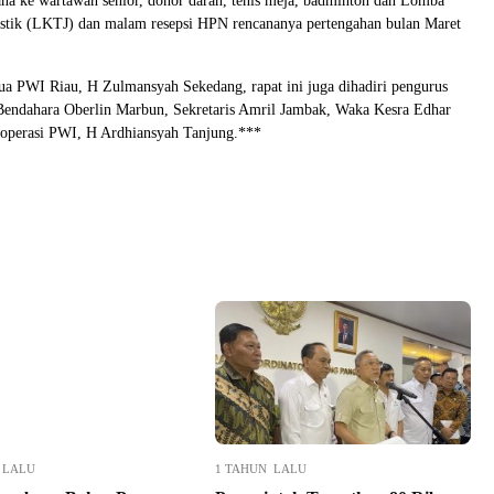
ana ke wartawan senior, donor darah, tenis meja, badminton dan Lomba
listik (LKTJ) dan malam resepsi HPN rencananya pertengahan bulan Maret
tua PWI Riau, H Zulmansyah Sekedang, rapat ini juga dihadiri pengurus
Bendahara Oberlin Marbun, Sekretaris Amril Jambak, Waka Kesra Edhar
Koperasi PWI, H Ardhiansyah Tanjung.***
 LALU
1 TAHUN LALU