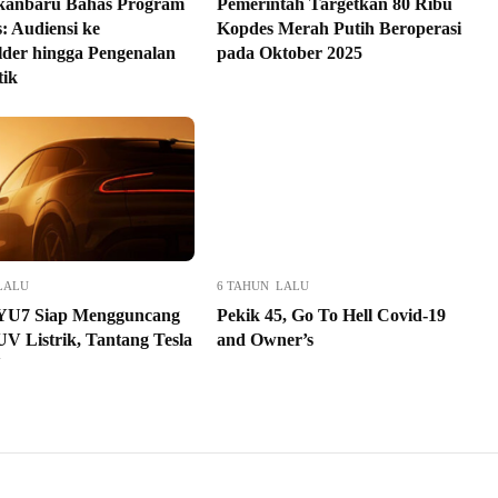
kanbaru Bahas Program
Pemerintah Targetkan 80 Ribu
s: Audiensi ke
Kopdes Merah Putih Beroperasi
lder hingga Pengenalan
pada Oktober 2025
tik
LALU
6 TAHUN LALU
YU7 Siap Mengguncang
Pekik 45, Go To Hell Covid-19
UV Listrik, Tantang Tesla
and Owner’s
Y