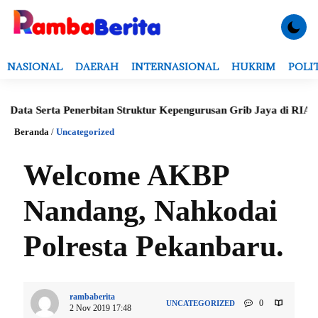
NASIONAL
DAERAH
INTERNASIONAL
HUKRIM
POLI
 Serta Penerbitan Struktur Kepengurusan Grib Jaya di RIAU
Pe
Beranda
/
Uncategorized
Welcome AKBP
Nandang, Nahkodai
Polresta Pekanbaru.
rambaberita
0
UNCATEGORIZED
2 Nov 2019 17:48