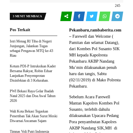
245
3 MENIT MEMBACA
Pos Terkait
Pekanbaru,rambaberita.com
–
Farewell dan Welcome (
Istri Menag RI Tiba di Negeri
Pamitan dan selamat Datang),
Junjungan, Jalankan Tugas
dari Kombes Pol Susanto SIK
sebagai Pengawas MTQ ke-43
MH kepada Kapolresta
Riau
Pekanbaru AKBP Nandang
Ketum PDI-P Intruksikan Kader
Mu’min dilaksanakan penuh
Bersama Rakyat, Robin Eduar
haru dan tangis, Sabtu
Lanjutkan Penyemprotan
(02/11/2019) di Mako Polresta
Disinfektan di 3 Kelurahan.
Pekanbaru.
PWI Bekasi Raya Gelar Ibadah
Natal 2025 dan Doa Awal Tahun
Sebelum Acara Farewell
2026
Mantan Kapolres Kombes Pol
Susanto, terlebih dahulu
Wali Kota Bekasi Tegaskan
dilaksanakan Upacara Pedang
Penertiban Tak Akan Surut Meski
Diwarnai Ancaman Sajam
Pora penyambutan Kapolres
AKBP Nandang SIK,MH di
Timnas Voli Putri Indonesia