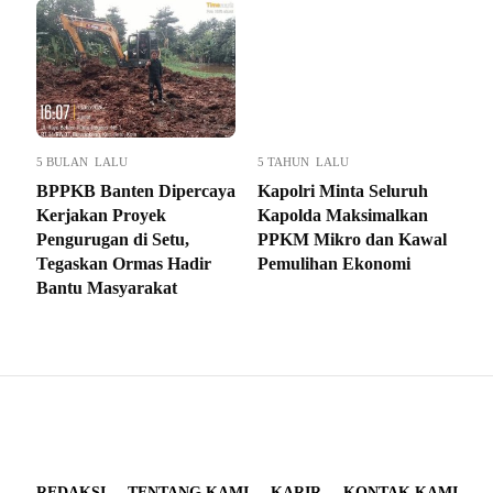
5 BULAN LALU
5 TAHUN LALU
BPPKB Banten Dipercaya
Kapolri Minta Seluruh
Kerjakan Proyek
Kapolda Maksimalkan
Pengurugan di Setu,
PPKM Mikro dan Kawal
Tegaskan Ormas Hadir
Pemulihan Ekonomi
Bantu Masyarakat
REDAKSI
TENTANG KAMI
KARIR
KONTAK KAMI