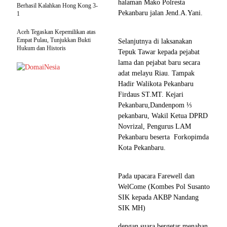
halaman Mako Polresta
Berhasil Kalahkan Hong Kong 3-
Pekanbaru jalan Jend.A.Yani.
1
Aceh Tegaskan Kepemilikan atas
Empat Pulau, Tunjukkan Bukti
Selanjutnya di laksanakan
Hukum dan Historis
Tepuk Tawar kepada pejabat
lama dan pejabat baru secara
adat melayu Riau. Tampak
Hadir Walikota Pekanbaru
Firdaus ST.MT. Kejari
Pekanbaru,Dandenpom ⅓
pekanbaru, Wakil Ketua DPRD
Novrizal, Pengurus LAM
Pekanbaru beserta Forkopimda
Kota Pekanbaru.
Pada upacara Farewell dan
WelCome (Kombes Pol Susanto
SIK kepada AKBP Nandang
SIK MH)
dengan suara bergetar menahan