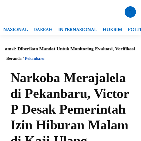
NASIONAL
DAERAH
INTERNASIONAL
HUKRIM
POLI
si: Diberikan Mandat Untuk Monitoring Evaluasi, Verifikasi Data 
Beranda
/
Pekanbaru
Narkoba Merajalela
di Pekanbaru, Victor
P Desak Pemerintah
Izin Hiburan Malam
di Kaji Ulang.