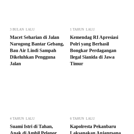
3 BULAN LALU
1 TAHUN LALU
Macet Seharian di Jalan
Kemendag RI Apresiasi
Narogong Bantar Gebang,
Polri yang Berhasil
Bau Air Lindi Sampah
Bongkar Perdagangan
Dikeluhkan Pengguna
Ilegal Sianida di Jawa
Jalan
Timur
4 TAHUN LALU
6 TAHUN LALU
Suami Istri di Tahan,
Kapolresta Pekanbaru
Anak di Ambil Pelapor
Laksanakan Anjangsana