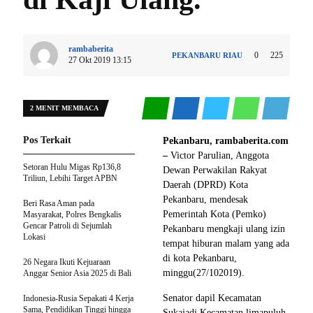
rambaberita
0
225
PEKANBARU
RIAU
27 Okt 2019 13:15
2 MENIT MEMBACA
Pos Terkait
Pekanbaru, rambaberita.com
–
Victor Parulian, Anggota
Setoran Hulu Migas Rp136,8
Dewan Perwakilan Rakyat
Triliun, Lebihi Target APBN
Daerah (DPRD) Kota
Pekanbaru, mendesak
Beri Rasa Aman pada
Pemerintah Kota (Pemko)
Masyarakat, Polres Bengkalis
Gencar Patroli di Sejumlah
Pekanbaru mengkaji ulang izin
Lokasi
tempat hiburan malam yang ada
di kota Pekanbaru,
26 Negara Ikuti Kejuaraan
minggu(27/102019).
Anggar Senior Asia 2025 di Bali
Senator dapil Kecamatan
Indonesia-Rusia Sepakati 4 Kerja
Sama, Pendidikan Tinggi hingga
Sukajadi,Kecamatan limapuluh