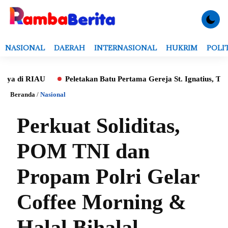
NASIONAL
DAERAH
INTERNASIONAL
HUKRIM
POLI
 di RIAU
Peletakan Batu Pertama Gereja St. Ignatius, Tri A
Beranda
/
Nasional
Perkuat Soliditas,
POM TNI dan
Propam Polri Gelar
Coffee Morning &
Halal Bihalal