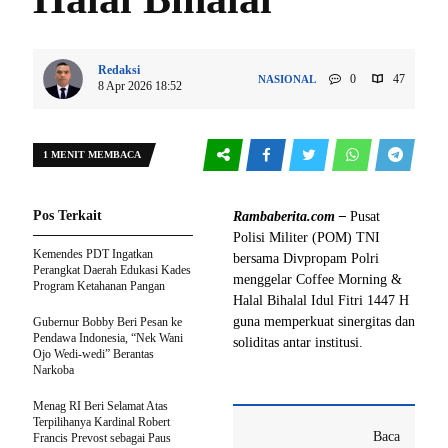
Redaksi
0
47
NASIONAL
8 Apr 2026 18:52
1 MENIT MEMBACA
Pos Terkait
Rambaberita.com –
Pusat
Polisi Militer (POM) TNI
Kemendes PDT Ingatkan
bersama Divpropam Polri
Perangkat Daerah Edukasi Kades
menggelar Coffee Morning &
Program Ketahanan Pangan
Halal Bihalal Idul Fitri 1447 H
guna memperkuat sinergitas dan
Gubernur Bobby Beri Pesan ke
Pendawa Indonesia, “Nek Wani
soliditas antar institusi.
Ojo Wedi-wedi” Berantas
Narkoba
Menag RI Beri Selamat Atas
Terpilihanya Kardinal Robert
Baca
Francis Prevost sebagai Paus