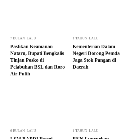
7 BULAN LALU
1 TAHUN LALU
Pastikan Keamanan
Kementerian Dalam
Nataru, Bupati Bengkalis
Negeri Dorong Pemda
Tinjau Posko di
Jaga Stok Pangan di
Pelabuhan BSL dan Roro
Daerah
Air Putih
6 BULAN LALU
1 TAHUN LALU
LSM BAPDI Resmi
BNN Luncurkan