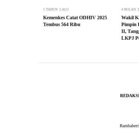
1 TAHUN LALU
4 BULAN 
Kemenkes Catat ODHIV 2025
Wakil 
Tembus 564 Ribu
Pimpin 
II, Tan
LKPJ P
REDAKS
Rambaberit