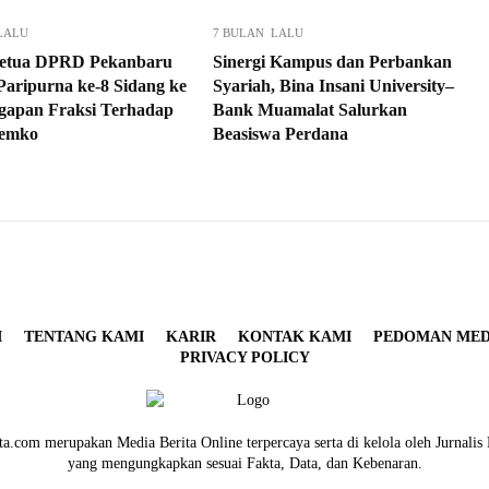
LALU
7 BULAN LALU
Ketua DPRD Pekanbaru
Sinergi Kampus dan Perbankan
Paripurna ke-8 Sidang ke
Syariah, Bina Insani University–
ggapan Fraksi Terhadap
Bank Muamalat Salurkan
emko
Beasiswa Perdana
I
TENTANG KAMI
KARIR
KONTAK KAMI
PEDOMAN MEDI
PRIVACY POLICY
a.com merupakan Media Berita Online terpercaya serta di kelola oleh Jurnalis 
yang mengungkapkan sesuai Fakta, Data, dan Kebenaran.