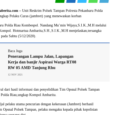
aberita.com –
Unit Reskrim Polsek Tampan Polresta Pekanbaru Polda
angkap Pelaku Curas (jambret) yang menewaskan korban
aru Polda Riau Kombespol. Nandang Mu’min Wijaya,S.I.K.,M.H melalui
ompol. Hotmartua Ambarita,S.H.,S.I.K.,M.H menjelaskan,tersangka
 pada Sabtu (5/12/2020).
Baca Juga
Penerangan Lampu Jalan, Lapangan
Kerja dan banjir Aspirasi Warga RT08
RW 05 AMD Tanjung Rhu
12 NOV 2021
al dari hasil informasi dan penyelidikan Tim Opsnal Polsek Tampan
u Polda Riau,ungkap Kompol Ambarita.
Ijal pelaku utama pencurian dengan kekerasan (Jambret) berhasil
m Opsnal Polsek Tampan, pelaku mengaku kepada pihak kepolisian
isnya seorang diri.