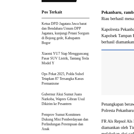
Pos Terkait
Pekanbaru, ramb
Riau berhasil men
Ketua DPD Jagatara Jawa barat
dan Bendahara Umum DPP
Kapolresta Pekanb
Jagatara, kunjungi Petani Sorgum
Kapolsek Tampan K
di Bojong gede, Kabupaten
berhasil diamankan
Bogor
Xiaomi YU7 Siap Mengguncang
Pasar SUV Listrik, Tantang Tesla
Model Y
Ops Pekat 2025, Polda Sulsel
Tetapkan 87 Tersangka Kasus
Premanisme
Gubernur Akui Sumut Juara
Narkoba, Wapres Gibran Usul
Dikirim ke Pesantren
Penangkapan beraw
Polresta Pekanbar
Pemprov Sumut Komitmen
Dukung Misi Pemberdayaan dan
FR Als Repsol Als 
Perlindungan Perempuan dan
diamankan oleh Ti
Anak
melakukan aksi sad