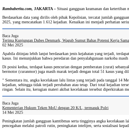
Rambaberita.com,
JAKARTA –
Situasi gangguan keamanan dan ketertiban 
Berdasarkan data yang dirilis oleh pihak Kepolisian, tercatat jumlah ganggu
2025, yang mencatatkan 1.612 kejadian. Kenaikan ini menjadi perhatian seri
Baca Juga
Terima Kunjungan Dubes Denmark, Wagub Sumut Bahas Potensi Kerja Sam
02 Mei 2025
Apabila ditinjau lebih lanjut berdasarkan jenis kejahatan yang terjadi, terd
kasus. Ini menunjukkan bahwa peredaran dan penyalahgunaan narkoba masih
Di posisi kedua, terdapat kasus pencurian dengan pemberatan (curat) sebany
bermotor (curanmor) juga masih marak terjadi dengan total 51 kasus yang di
“ Sementara itu, angka kecelakaan lalu lintas yang terjadi pada tanggal 14 
kejadian, sehingga tidak terjadi perubahan atau tetap. Dari total kejadian te
ringan. Selain itu, kerugian materi akibat kecelakaan tersebut diperkirak
Baca Juga
Kementerian Hukum Teken MoU dengan 20 K/L, termasuk Polri
14 Mei 2025
Peningkatan jumlah gangguan kamtibmas serta tingginya angka kecelakaan lalu
pencegahan melalui patroli rutin, peningkatan intelijen, serta sosialisasi kep