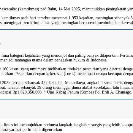
masyarakat (kamtibmas) pad Rabu, 14 Mei 2025, menunjukkan peningkatan yang
an kamtibmas pada hari tersebut mencapai 1.953 kejadian, meningkat sebanyak 3
us, mengingat tren kriminalitas yang meningkat berpotensi menimbulkan keresa
a
apat lima kategori kejahatan yang menonjol dan paling banyak dilaporkan. Pertam
 menjadi tantangan utama dalam penegakan hukum di Indonesia.
ak 160 kasus, yang umumnya melibatkan tindakan pencurian yang disertai denga
laporkan. Pencurian dengan kekerasan (curas) menempati urutan keempat dengan 
Mei 2025 tercatat sebanyak 427 kejadian. Menariknya, angka ini sama persis de
rsebut, tercatat sebanyak 39 orang meninggal dunia akibat kecelakaan lalu lint
an mencapai Rp1.020.350.000. “ Ujar Kabag Penum Kombes Pol Erdi A. Chaniago.
 lintas ini menunjukkan perlunya langkah-langkah strategis yang lebih kompreh
ada masyarakat perlu lebih digencarkan.