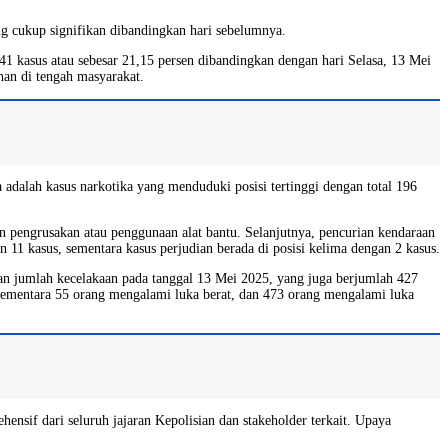
 cukup signifikan dibandingkan hari sebelumnya.
41 kasus atau sebesar 21,15 persen dibandingkan dengan hari Selasa, 13 Mei
han di tengah masyarakat.
a adalah kasus narkotika yang menduduki posisi tertinggi dengan total 196
n pengrusakan atau penggunaan alat bantu. Selanjutnya, pencurian kendaraan
11 kasus, sementara kasus perjudian berada di posisi kelima dengan 2 kasus.
ngan jumlah kecelakaan pada tanggal 13 Mei 2025, yang juga berjumlah 427
as, sementara 55 orang mengalami luka berat, dan 473 orang mengalami luka
ensif dari seluruh jajaran Kepolisian dan stakeholder terkait. Upaya