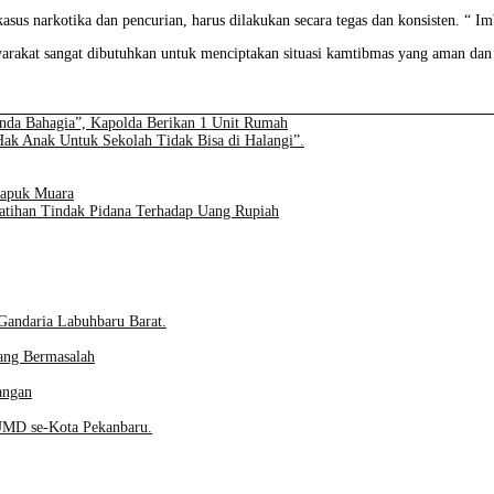
s-kasus narkotika dan pencurian, harus dilakukan secara tegas dan konsisten.
syarakat sangat dibutuhkan untuk menciptakan situasi kamtibmas yang aman dan
Anda Bahagia”, Kapolda Berikan 1 Unit Rumah
ak Anak Untuk Sekolah Tidak Bisa di Halangi”.
Kapuk Muara
latihan Tindak Pidana Terhadap Uang Rupiah
Gandaria Labuhbaru Barat.
ang Bermasalah
angan
UMD se-Kota Pekanbaru.