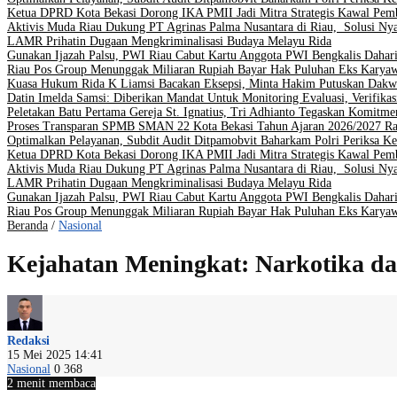
Ketua DPRD Kota Bekasi Dorong IKA PMII Jadi Mitra Strategis Kawal Pe
Aktivis Muda Riau Dukung PT Agrinas Palma Nusantara di Riau, Solusi Nya
LAMR Prihatin Dugaan Mengkriminalisasi Budaya Melayu Rida
Gunakan Ijazah Palsu, PWI Riau Cabut Kartu Anggota PWI Bengkalis Dahar
Riau Pos Group Menunggak Miliaran Rupiah Bayar Hak Puluhan Eks Karya
Kuasa Hukum Rida K Liamsi Bacakan Eksepsi, Minta Hakim Putuskan Dakw
Datin Imelda Samsi: Diberikan Mandat Untuk Monitoring Evaluasi, Verifikas
Peletakan Batu Pertama Gereja St. Ignatius, Tri Adhianto Tegaskan Komit
Proses Transparan SPMB SMAN 22 Kota Bekasi Tahun Ajaran 2026/2027 Ra
Optimalkan Pelayanan, Subdit Audit Ditpamobvit Baharkam Polri Periksa Ke
Ketua DPRD Kota Bekasi Dorong IKA PMII Jadi Mitra Strategis Kawal Pe
Aktivis Muda Riau Dukung PT Agrinas Palma Nusantara di Riau, Solusi Nya
LAMR Prihatin Dugaan Mengkriminalisasi Budaya Melayu Rida
Gunakan Ijazah Palsu, PWI Riau Cabut Kartu Anggota PWI Bengkalis Dahar
Riau Pos Group Menunggak Miliaran Rupiah Bayar Hak Puluhan Eks Karya
Beranda
/
Nasional
Kejahatan Meningkat: Narkotika da
Redaksi
15 Mei 2025 14:41
Nasional
0
368
2 menit membaca