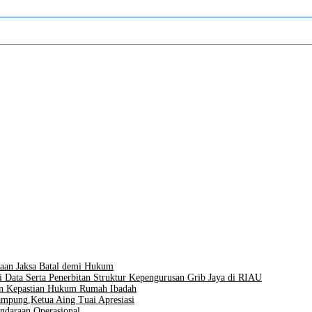
aan Jaksa Batal demi Hukum
i Data Serta Penerbitan Struktur Kepengurusan Grib Jaya di RIAU
men Kepastian Hukum Rumah Ibadah
mpung,Ketua Aing Tuai Apresiasi
ndaraan Operasional