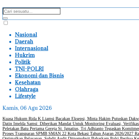
Nasional
Daerah
Internasional
Hukrim
Politik
TNI-POLRI
Ekonomi dan Bisnis
Kesehatan
Olahraga
Lifestyle
Kamis, 06 Agu 2026
Kuasa Hukum Rida K Liamsi Bacakan Eksepsi, Minta Hakim Putuskan Dakw
Datin Imelda Samsi: Diberikan Mandat Untuk Monitoring Evaluasi, Verifikas
Peletakan Batu Pertama Gereja St. Ignatius, Tri Adhianto Tegaskan Komit
Proses Transparan SPMB SMAN 22 Kota Bekasi Tahun Ajaran 2026/2027 Ra
Optimalkan Pelayanan, Subdit Audit Ditpamobvit Baharkam Polri Periksa Ke