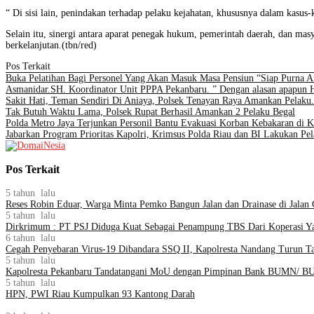
“ Di sisi lain, penindakan terhadap pelaku kejahatan, khususnya dalam kasu
Selain itu, sinergi antara aparat penegak hukum, pemerintah daerah, dan ma
berkelanjutan.(tbn/red)
Pos Terkait
Buka Pelatihan Bagi Personel Yang Akan Masuk Masa Pensiun “Siap Purna 
Asmanidar.SH. Koordinator Unit PPPA Pekanbaru. ” Dengan alasan apapun H
Sakit Hati, Teman Sendiri Di Aniaya, Polsek Tenayan Raya Amankan Pelaku.
Tak Butuh Waktu Lama, Polsek Rupat Berhasil Amankan 2 Pelaku Begal
Polda Metro Jaya Terjunkan Personil Bantu Evakuasi Korban Kebakaran di 
Jabarkan Program Prioritas Kapolri, Krimsus Polda Riau dan BI Lakukan Pe
Pos Terkait
5 tahun lalu
Reses Robin Eduar, Warga Minta Pemko Bangun Jalan dan Drainase di Jalan 
5 tahun lalu
Dirkrimum : PT PSJ Diduga Kuat Sebagai Penampung TBS Dari Koperasi Y
6 tahun lalu
Cegah Penyebaran Virus-19 Dibandara SSQ II, Kapolresta Nandang Turun T
5 tahun lalu
Kapolresta Pekanbaru Tandatangani MoU dengan Pimpinan Bank BUMN/ B
5 tahun lalu
HPN, PWI Riau Kumpulkan 93 Kantong Darah