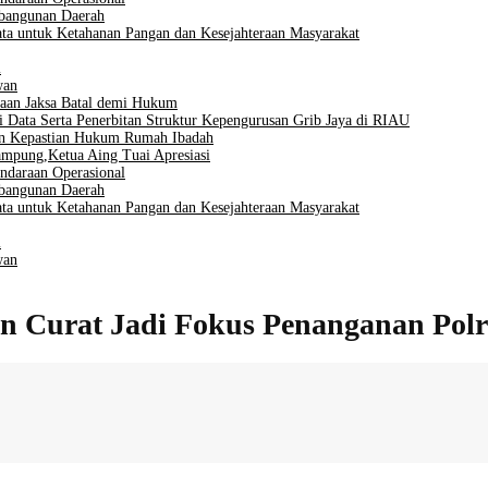
mbangunan Daerah
ta untuk Ketahanan Pangan dan Kesejahteraan Masyarakat
i
wan
aan Jaksa Batal demi Hukum
i Data Serta Penerbitan Struktur Kepengurusan Grib Jaya di RIAU
men Kepastian Hukum Rumah Ibadah
mpung,Ketua Aing Tuai Apresiasi
ndaraan Operasional
mbangunan Daerah
ta untuk Ketahanan Pangan dan Kesejahteraan Masyarakat
i
wan
n Curat Jadi Fokus Penanganan Polr