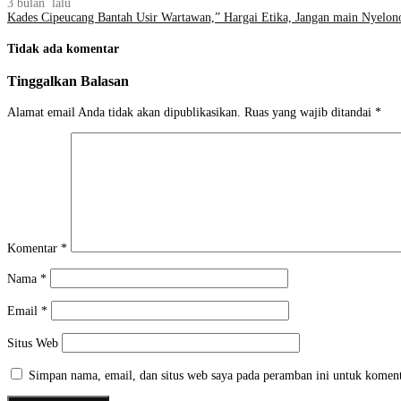
3 bulan lalu
Kades Cipeucang Bantah Usir Wartawan,” Hargai Etika, Jangan main Nyelon
Tidak ada komentar
Tinggalkan Balasan
Alamat email Anda tidak akan dipublikasikan.
Ruas yang wajib ditandai
*
Komentar
*
Nama
*
Email
*
Situs Web
Simpan nama, email, dan situs web saya pada peramban ini untuk koment