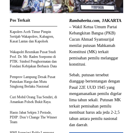
Pos Terkait
Rambaberita.com,
JAKARTA
–
Wakil Ketua Umum Partai
Kapolres Aceh Timur Pimpin
Kebangkitan Bangsa (PKB)
Sertijab Wakapolres, Kabagren,
Cucun Ahmad Syamsurijal
Kasat Lantas dan Kapolsek
menilai putusan Mahkamah
Konstitusi (MK) terkait
Wakapolri Resmikan Pusat Studi
Prof. Dr. Mr. Raden Soepomo di
pemisahan pemilu melanggar
PTIK: Simbol Penghormatan dan
konstitusi.
Fondasi Kebijakan Berbasis Data
Sebab, putusan tersebut
Pemprov Lampung Desak Pusat
dianggap bertentangan dengan
Putuskan Harga dan Mutu
Singkong Berlaku Nasional
Pasal 22E UUD 1945 yang
mengamanatkan pemilu digelar
Curi Mobil Orang Tua Sendiri, di
lima tahun sekali. Putusan MK
Amankan Polsek Bukit Raya.
terkait pemisahan pemilu
membuat harus ada jeda 2-2,5
Hasto Jabat Sekjen 3 Periode,
PDIP: Don’t Change The Winner
tahun antara pemilu nasional
Team
dan daerah.
HMI Apresiasi Polda Lampung