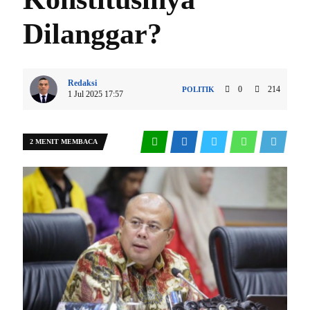
Dilanggar?
Redaksi
0
214
POLITIK
1 Jul 2025 17:57
2 MENIT MEMBACA