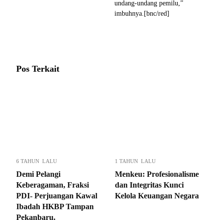
undang-undang pemilu,”
imbuhnya.[bnc/red]
Pos Terkait
6 TAHUN LALU
1 TAHUN LALU
Demi Pelangi
Menkeu: Profesionalisme
Keberagaman, Fraksi
dan Integritas Kunci
PDI- Perjuangan Kawal
Kelola Keuangan Negara
Ibadah HKBP Tampan
Pekanbaru.