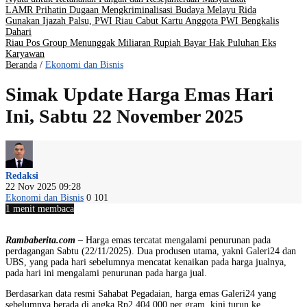
LAMR Prihatin Dugaan Mengkriminalisasi Budaya Melayu Rida
Gunakan Ijazah Palsu, PWI Riau Cabut Kartu Anggota PWI Bengkalis
Dahari
Riau Pos Group Menunggak Miliaran Rupiah Bayar Hak Puluhan Eks
Karyawan
Beranda
/
Ekonomi dan Bisnis
Simak Update Harga Emas Hari
Ini, Sabtu 22 November 2025
Redaksi
22 Nov 2025 09:28
Ekonomi dan Bisnis
0
101
1 menit membaca
Rambaberita.com –
Harga emas tercatat mengalami penurunan pada
perdagangan Sabtu (22/11/2025). Dua produsen utama, yakni Galeri24 dan
UBS, yang pada hari sebelumnya mencatat kenaikan pada harga jualnya,
pada hari ini mengalami penurunan pada harga jual.
Berdasarkan data resmi Sahabat Pegadaian, harga emas Galeri24 yang
sebelumnya berada di angka Rp2.404.000 per gram, kini turun ke