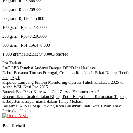
10 gram: Rp23.365.000
25 gram: Rp58.269.000
50 gram: Rp116.445.000
100 gram: Rp232.775.000
250 gram: Rp578.236.000
500 gram: Rp1.156.470.000
1.000 gram: Rp2.312.940.000.(bnc/red)
Pos Terkait
PAC PBB Rumbai Audensi Dengan DPRD Ini Hasilnya.
Debut Bersama Timnas Portugal, Cristiano Ronaldo Jr Pakai Nomor Ikonik
Sang Ayah
Kapolda Lampung Pimpin Monitoring Operasi Tuhuk Krakatau 2025 di
Ajang WSL Krui Pro 2025
Banyak Bos Pecat Karyawan Gen Z, Ada Fenomena Apa?
Kepemilikan Tanah di Jalan Kijang Putih Karya Indah Kecamatan Tapung
Kabupaten Kampar masih dalam Tahap Mediasi
Bergema, APSAI Siap Dukung Kota Pekanbaru Jadi Kota Layak Anak
Peringkat Utama
Pos Terkait