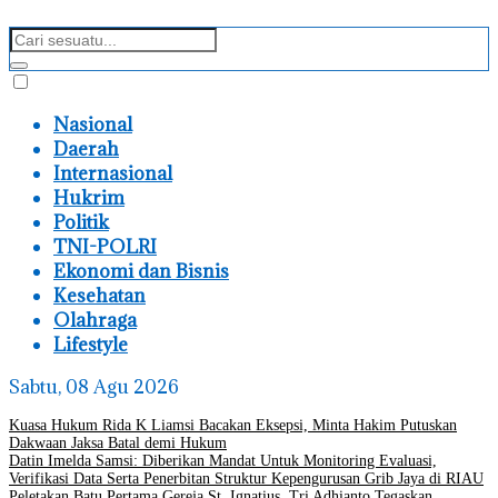
Nasional
Daerah
Internasional
Hukrim
Politik
TNI-POLRI
Ekonomi dan Bisnis
Kesehatan
Olahraga
Lifestyle
Sabtu, 08 Agu 2026
Kuasa Hukum Rida K Liamsi Bacakan Eksepsi, Minta Hakim Putuskan
Dakwaan Jaksa Batal demi Hukum
Datin Imelda Samsi: Diberikan Mandat Untuk Monitoring Evaluasi,
Verifikasi Data Serta Penerbitan Struktur Kepengurusan Grib Jaya di RIAU
Peletakan Batu Pertama Gereja St. Ignatius, Tri Adhianto Tegaskan