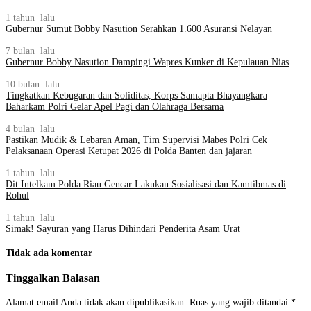
1 tahun lalu
Gubernur Sumut Bobby Nasution Serahkan 1.600 Asuransi Nelayan
7 bulan lalu
Gubernur Bobby Nasution Dampingi Wapres Kunker di Kepulauan Nias
10 bulan lalu
Tingkatkan Kebugaran dan Soliditas, Korps Samapta Bhayangkara
Baharkam Polri Gelar Apel Pagi dan Olahraga Bersama
4 bulan lalu
Pastikan Mudik & Lebaran Aman, Tim Supervisi Mabes Polri Cek
Pelaksanaan Operasi Ketupat 2026 di Polda Banten dan jajaran
1 tahun lalu
Dit Intelkam Polda Riau Gencar Lakukan Sosialisasi dan Kamtibmas di
Rohul
1 tahun lalu
Simak! Sayuran yang Harus Dihindari Penderita Asam Urat
Tidak ada komentar
Tinggalkan Balasan
Alamat email Anda tidak akan dipublikasikan.
Ruas yang wajib ditandai
*