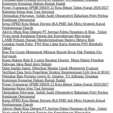
Komitmen Kepastian Hukum Rumah Ibadah
Proses Transparan SPMB SMAN 22 Kota Bekasi Tahun Ajaran 2026/2027
Rampung,Ketua Aing Tuai Apresiasi
Optimalkan Pelayanan, Subdit Audit Ditpamobvit Baharkam Polri Periksa
Kendaraan Operasional
Ketua DPRD Kota Bekasi Dorong IKA PMII Jadi Mitra Strategis Kawal
Pembangunan Daerah
Aktivis Muda Riau Dukung PT Agrinas Palma Nusantara di Riau, Solusi
Nyata untuk Ketahanan Pangan dan Kesejahteraan Masyarakat
LAMR Prihatin Dugaan Mengkriminalisasi Budaya Melayu Rida
Gunakan Ijazah Palsu, PWI Riau Cabut Kartu Anggota PWI Bengkalis
Dahari
Riau Pos Group Menunggak Miliaran Rupiah Bayar Hak Puluhan Eks
Karyawan
Kuasa Hukum Rida K Liamsi Bacakan Eksepsi, Minta Hakim Putuskan
Dakwaan Jaksa Batal demi Hukum
Datin Imelda Samsi: Diberikan Mandat Untuk Monitoring Evaluasi,
Verifikasi Data Serta Penerbitan Struktur Kepengurusan Grib Jaya di RIAU
Peletakan Batu Pertama Gereja St. Ignatius, Tri Adhianto Tegaskan
Komitmen Kepastian Hukum Rumah Ibadah
Proses Transparan SPMB SMAN 22 Kota Bekasi Tahun Ajaran 2026/2027
Rampung,Ketua Aing Tuai Apresiasi
Optimalkan Pelayanan, Subdit Audit Ditpamobvit Baharkam Polri Periksa
Kendaraan Operasional
Ketua DPRD Kota Bekasi Dorong IKA PMII Jadi Mitra Strategis Kawal
Pembangunan Daerah
Aktivis Muda Riau Dukung PT Agrinas Palma Nusantara di Riau, Solusi
Nyata untuk Ketahanan Pangan dan Kesejahteraan Masyarakat