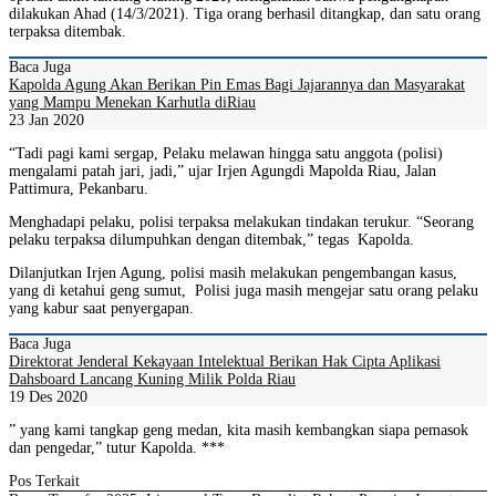
dilakukan Ahad (14/3/2021). Tiga orang berhasil ditangkap, dan satu orang
terpaksa ditembak.
Baca Juga
Kapolda Agung Akan Berikan Pin Emas Bagi Jajarannya dan Masyarakat
yang Mampu Menekan Karhutla diRiau
23 Jan 2020
“Tadi pagi kami sergap, Pelaku melawan hingga satu anggota (polisi)
mengalami patah jari, jadi,” ujar Irjen Agungdi Mapolda Riau, Jalan
Pattimura, Pekanbaru.
Menghadapi pelaku, polisi terpaksa melakukan tindakan terukur. “Seorang
pelaku terpaksa dilumpuhkan dengan ditembak,” tegas Kapolda.
Dilanjutkan Irjen Agung, polisi masih melakukan pengembangan kasus,
yang di ketahui geng sumut, Polisi juga masih mengejar satu orang pelaku
yang kabur saat penyergapan.
Baca Juga
Direktorat Jenderal Kekayaan Intelektual Berikan Hak Cipta Aplikasi
Dahsboard Lancang Kuning Milik Polda Riau
19 Des 2020
” yang kami tangkap geng medan, kita masih kembangkan siapa pemasok
dan pengedar,” tutur Kapolda. ***
Pos Terkait