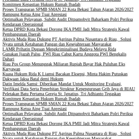
Komitmen Kepastian Hukum Rumah Ibadah
Proses Transparan SPMB SMAN 22 Kota Bekasi Tahun Ajaran 2026/2027
Rampung,Ketua Aing Tuai Apresiasi
Optimalkan Pelayanan, Subdit Audit Ditpamobvit Baharkam Polri Periksa
Kendaraan Operasional
Ketua DPRD Kota Bekasi Dorong IKA PMII Jadi Mitra Strategis Kawal
Pembangunan Daerah
Aktivis Muda Riau Dukung PT Agrinas Palma Nusantara di Riau, Solusi
Nyata untuk Ketahanan Pangan dan Kesejahteraan Masyarakat
LAMR Prihatin Dugaan Mengkriminalisasi Budaya Melayu Rida
Gunakan Ijazah Palsu, PWI Riau Cabut Kartu Anggota PWI Bengkalis
Dahari
Riau Pos Group Menunggak Miliaran Rupiah Bayar Hak Puluhan Eks
Karyawan
Kuasa Hukum Rida K Liamsi Bacakan Eksepsi, Minta Hakim Putuskan
Dakwaan Jaksa Batal demi Hukum
Datin Imelda Samsi: Diberikan Mandat Untuk Monitoring Evaluasi,
Verifikasi Data Serta Penerbitan Struktur Kepengurusan Grib Jaya di RIAU
Peletakan Batu Pertama Gereja St. Ignatius, Tri Adhianto Tegaskan
Komitmen Kepastian Hukum Rumah Ibadah
Proses Transparan SPMB SMAN 22 Kota Bekasi Tahun Ajaran 2026/2027
Rampung,Ketua Aing Tuai Apresiasi
Optimalkan Pelayanan, Subdit Audit Ditpamobvit Baharkam Polri Periksa
Kendaraan Operasional
Ketua DPRD Kota Bekasi Dorong IKA PMII Jadi Mitra Strategis Kawal
Pembangunan Daerah
Aktivis Muda Riau Dukung PT Agrinas Palma Nusantara di Riau, Solusi
Nyata untuk Ketahanan Pangan dan Kesejahteraan Masyarakat