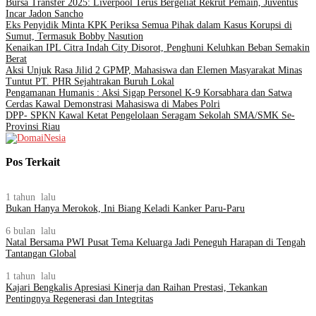
Bursa Transfer 2025: Liverpool Terus Bergeliat Rekrut Pemain, Juventus
Incar Jadon Sancho
Eks Penyidik Minta KPK Periksa Semua Pihak dalam Kasus Korupsi di
Sumut, Termasuk Bobby Nasution
Kenaikan IPL Citra Indah City Disorot, Penghuni Keluhkan Beban Semakin
Berat
Aksi Unjuk Rasa Jilid 2 GPMP, Mahasiswa dan Elemen Masyarakat Minas
Tuntut PT. PHR Sejahtrakan Buruh Lokal
Pengamanan Humanis : Aksi Sigap Personel K-9 Korsabhara dan Satwa
Cerdas Kawal Demonstrasi Mahasiswa di Mabes Polri
DPP- SPKN Kawal Ketat Pengelolaan Seragam Sekolah SMA/SMK Se-
Provinsi Riau
Pos Terkait
1 tahun lalu
Bukan Hanya Merokok, Ini Biang Keladi Kanker Paru-Paru
6 bulan lalu
Natal Bersama PWI Pusat Tema Keluarga Jadi Peneguh Harapan di Tengah
Tantangan Global
1 tahun lalu
Kajari Bengkalis Apresiasi Kinerja dan Raihan Prestasi, Tekankan
Pentingnya Regenerasi dan Integritas