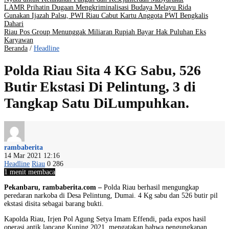
LAMR Prihatin Dugaan Mengkriminalisasi Budaya Melayu Rida
Gunakan Ijazah Palsu, PWI Riau Cabut Kartu Anggota PWI Bengkalis
Dahari
Riau Pos Group Menunggak Miliaran Rupiah Bayar Hak Puluhan Eks
Karyawan
Beranda
/
Headline
Polda Riau Sita 4 KG Sabu, 526
Butir Ekstasi Di Pelintung, 3 di
Tangkap Satu DiLumpuhkan.
rambaberita
14 Mar 2021 12:16
Headline
Riau
0
286
1 menit membaca
Pekanbaru, rambaberita.com –
Polda Riau berhasil mengungkap
peredaran narkoba di Desa Pelintung, Dumai. 4 Kg sabu dan 526 butir pil
ekstasi disita sebagai barang bukti.
Kapolda Riau, Irjen Pol Agung Setya Imam Effendi, pada expos hasil
operasi antik lancang Kuning 2021, mengatakan bahwa pengungkapan