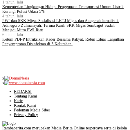
1 tahun lalu
Kementerian Lingkungan Hidup: Penggunaan Transportasi Umum Listrik
Kurangi Polusi Udara 5%
4 tahun lalu
PWI dan SKK Migas Sosialisasi LKTJ Migas dan Anugerah Jurnalistik
Adinegoro Zulmansyah: Terima Kasih SKK Migas Sumbagut Sudah
Menjadi Mitra PWI Riau
6 tahun lalu
Ketum PDI-P Intruksikan Kader Bersama Rakyat, Robin Eduar Lanjutkan
Penyemprotan Disinfektan di 3 Kelurahan.
x
x
REDAKSI
Tentang Kami
Karir
Kontak Kami
Pedoman Media Siber
Privacy Policy
Rambaberita.com merupakan Media Berita Online terpercaya serta di kelola