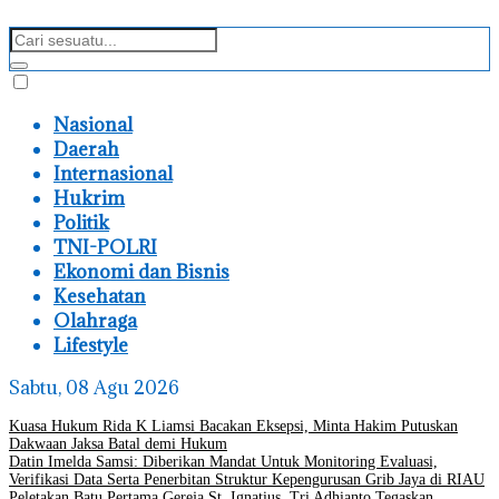
Nasional
Daerah
Internasional
Hukrim
Politik
TNI-POLRI
Ekonomi dan Bisnis
Kesehatan
Olahraga
Lifestyle
Sabtu, 08 Agu 2026
Kuasa Hukum Rida K Liamsi Bacakan Eksepsi, Minta Hakim Putuskan
Dakwaan Jaksa Batal demi Hukum
Datin Imelda Samsi: Diberikan Mandat Untuk Monitoring Evaluasi,
Verifikasi Data Serta Penerbitan Struktur Kepengurusan Grib Jaya di RIAU
Peletakan Batu Pertama Gereja St. Ignatius, Tri Adhianto Tegaskan