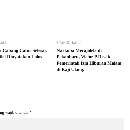
LALU
6 TAHUN LALU
 Cabang Catur Selesai,
Narkoba Merajalela di
let Dinyatakan Lolos
Pekanbaru, Victor P Desak
Pemerintah Izin Hiburan Malam
di Kaji Ulang.
ng wajib ditandai
*