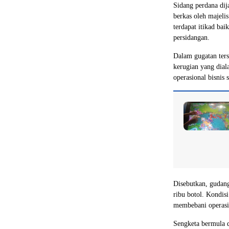
Sidang perdana dij
berkas oleh majeli
terdapat itikad ba
persidangan.
Dalam gugatan ters
kerugian yang dial
operasional bisnis 
Disebutkan, gudang
ribu botol. Kondis
membebani operasi
Sengketa bermula d