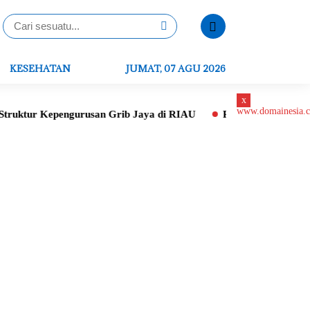
KESEHATAN
JUMAT, 07 AGU 2026
x
ngurusan Grib Jaya di RIAU
Peletakan Batu Pertama Gereja St