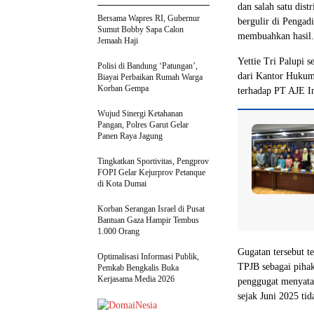
dan salah satu dis
Bersama Wapres RI, Gubernur
bergulir di Pengad
Sumut Bobby Sapa Calon
membuahkan hasil.
Jemaah Haji
Yettie Tri Palupi 
Polisi di Bandung ‘Patungan’,
dari Kantor Huku
Biayai Perbaikan Rumah Warga
Korban Gempa
terhadap PT AJE I
Wujud Sinergi Ketahanan
Pangan, Polres Garut Gelar
Panen Raya Jagung
Tingkatkan Sportivitas, Pengprov
FOPI Gelar Kejurprov Petanque
di Kota Dumai
Korban Serangan Israel di Pusat
Bantuan Gaza Hampir Tembus
1.000 Orang
Gugatan tersebut t
Optimalisasi Informasi Publik,
TPJB sebagai piha
Pemkab Bengkalis Buka
Kerjasama Media 2026
penggugat menyata
sejak Juni 2025 ti