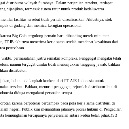
gai distributor wilayah Surabaya. Dalam perjanjian tersebut, terdapat
yang dijanjikan, termasuk sistem retur untuk produk kedaluwarsa.
nilai fasilitas tersebut tidak pernah direalisasikan. Akibatnya, stok
mpuk di gudang dan memicu kerugian operasional.
 karena Big Cola tergolong pemain baru dibanding merek minuman
ya, TPJB akhirnya menerima kerja sama setelah mendapat keyakinan dari
rea perusahaan.
a waktu, permasalahan justru semakin kompleks. Penggugat mengaku telah
olusi, namun tergugat dinilai tidak menunjukkan tanggung jawab, bahkan
kan distributor.
jukan, belum ada langkah konkret dari PT AJE Indonesia untuk
oalan tersebut. Bahkan, menurut penggugat, sejumlah distributor lain di
ndonesia diduga mengalami persoalan serupa.
sorotan karena berpotensi berdampak pada pola kerja sama distribusi di
alam negeri. Publik kini menantikan jalannya proses hukum di Pengadilan
rta kemungkinan tercapainya penyelesaian antara kedua belah pihak.(St)