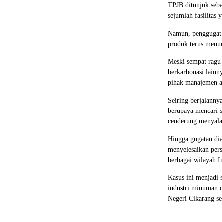
TPJB ditunjuk seba
sejumlah fasilitas 
Namun, penggugat me
produk terus menu
Meski sempat ragu
berkarbonasi lainn
pihak manajemen a
Seiring berjalanny
berupaya mencari s
cenderung menyalah
Hingga gugatan dia
menyelesaikan pers
berbagai wilayah I
Kasus ini menjadi 
industri minuman d
Negeri Cikarang se