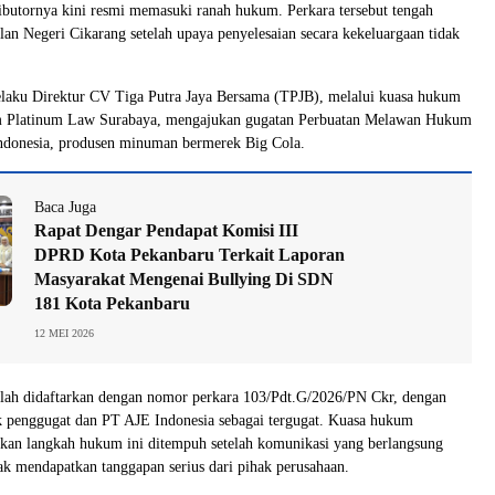
tributornya kini resmi memasuki ranah hukum. Perkara tersebut tengah
ilan Negeri Cikarang setelah upaya penyelesaian secara kekeluargaan tidak
selaku Direktur CV Tiga Putra Jaya Bersama (TPJB), melalui kuasa hukum
m Platinum Law Surabaya, mengajukan gugatan Perbuatan Melawan Hukum
ndonesia, produsen minuman bermerek Big Cola.
Baca Juga
Rapat Dengar Pendapat Komisi III
DPRD Kota Pekanbaru Terkait Laporan
Masyarakat Mengenai Bullying Di SDN
181 Kota Pekanbaru
12 MEI 2026
elah didaftarkan dengan nomor perkara 103/Pdt.G/2026/PN Ckr, dengan
k penggugat dan PT AJE Indonesia sebagai tergugat. Kuasa hukum
kan langkah hukum ini ditempuh setelah komunikasi yang berlangsung
dak mendapatkan tanggapan serius dari pihak perusahaan.