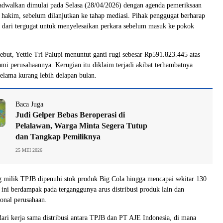
adwalkan dimulai pada Selasa (28/04/2026) dengan agenda pemeriksaan
s hakim, sebelum dilanjutkan ke tahap mediasi. Pihak penggugat berharap
ik dari tergugat untuk menyelesaikan perkara sebelum masuk ke pokok
ebut, Yettie Tri Palupi menuntut ganti rugi sebesar Rp591.823.445 atas
ami perusahaannya. Kerugian itu diklaim terjadi akibat terhambatnya
selama kurang lebih delapan bulan.
Baca Juga
Judi Gelper Bebas Beroperasi di
Pelalawan, Warga Minta Segera Tutup
dan Tangkap Pemiliknya
25 MEI 2026
 milik TPJB dipenuhi stok produk Big Cola hingga mencapai sekitar 130
i ini berdampak pada terganggunya arus distribusi produk lain dan
onal perusahaan.
ari kerja sama distribusi antara TPJB dan PT AJE Indonesia, di mana