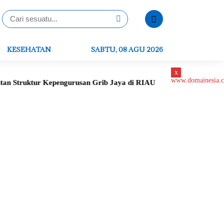
KESEHATAN
SABTU, 08 AGU 2026
x
epengurusan Grib Jaya di RIAU
Peletakan Batu Pertama Gerej