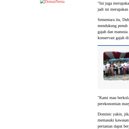
“Ini juga merupaka
jadi ini merupaka
Sementara itu, Du
mendukung penuh p
gajah dan manusia.
konservasi gajah d
“Kami mau berkola
perekonomian masya
Dominic yakin, jik
memasuki kawasan 
pertanian dapat be