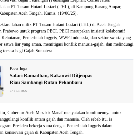
Konservasi Gajah Peusangan (Peusangan Elephant Conservation
di lahan PT Tusam Hutani Lestari (THL), di Kampung Karang Ampar,
Kabupaten Aceh Tengah, Kamis, (19/06/25).
ektare lahan milik PT Tusam Hutani Lestari (THL) di Aceh Tengah
en Prabowo untuk program PECI. PECI merupakan inisiatif kolaboratif
n Kehutanan, Pemerintah Inggris, WWF-Indonesia, dan sektor swasta yang
r satwa liar yang aman, memitigasi konflik manusia-gajah, dan melindungi
g tersisa bagi Gajah Sumatera.
Baca Juga
Safari Ramadhan, Kakanwil Ditjenpas
Riau Sambangi Rutan Pekanbaru
27 FEB 2026
itu, Gubernur Aceh Muzakir Manaf menyatakan komitmennya untuk
ggulangi konflik antara gajah dan manusia. Oleh sebab itu, ia
ogram Presiden bekerja sama dengan Pemerintah Inggris dalam
 konservasi gajah di Kabupaten Aceh Tengah.