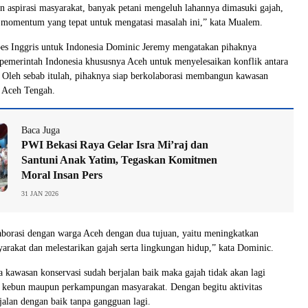
n aspirasi masyarakat, banyak petani mengeluh lahannya dimasuki gajah,
n momentum yang tepat untuk mengatasi masalah ini,” kata Mualem.
bes Inggris untuk Indonesia Dominic Jeremy mengatakan pihaknya
emerintah Indonesia khususnya Aceh untuk menyelesaikan konflik antara
 Oleh sebab itulah, pihaknya siap berkolaborasi membangun kawasan
i Aceh Tengah.
Baca Juga
PWI Bekasi Raya Gelar Isra Mi’raj dan
Santuni Anak Yatim, Tegaskan Komitmen
Moral Insan Pers
31 JAN 2026
borasi dengan warga Aceh dengan dua tujuan, yaitu meningkatkan
rakat dan melestarikan gajah serta lingkungan hidup,” kata Dominic.
a kawasan konservasi sudah berjalan baik maka gajah tidak akan lagi
kebun maupun perkampungan masyarakat. Dengan begitu aktivitas
rjalan dengan baik tanpa gangguan lagi.