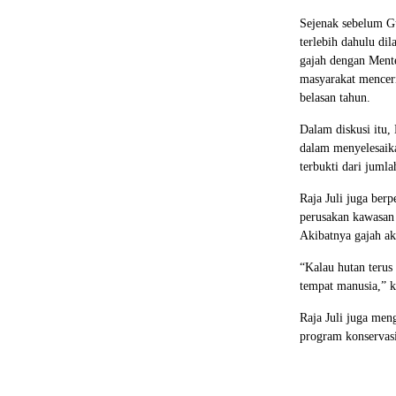
Sejenak sebelum G
terlebih dahulu di
gajah dengan Mente
masyarakat menceri
belasan tahun.
Dalam diskusi itu,
dalam menyelesaika
terbukti dari juml
Raja Juli juga ber
perusakan kawasan 
Akibatnya gajah a
“Kalau hutan terus
tempat manusia,” ka
Raja Juli juga men
program konservasi