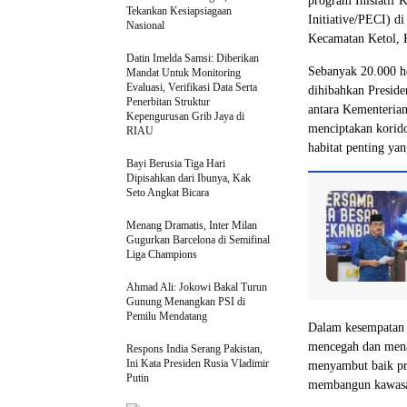
program Inisiatif 
Tekankan Kesiapsiagaan
Initiative/PECI) 
Nasional
Kecamatan Ketol, 
Datin Imelda Samsi: Diberikan
Sebanyak 20.000 h
Mandat Untuk Monitoring
Evaluasi, Verifikasi Data Serta
dihibahkan Presid
Penerbitan Struktur
antara Kementeria
Kepengurusan Grib Jaya di
menciptakan korido
RIAU
habitat penting yan
Bayi Berusia Tiga Hari
Dipisahkan dari Ibunya, Kak
Seto Angkat Bicara
Menang Dramatis, Inter Milan
Gugurkan Barcelona di Semifinal
Liga Champions
Ahmad Ali: Jokowi Bakal Turun
Gunung Menangkan PSI di
Pemilu Mendatang
Dalam kesempatan 
mencegah dan menan
Respons India Serang Pakistan,
Ini Kata Presiden Rusia Vladimir
menyambut baik pr
Putin
membangun kawasan