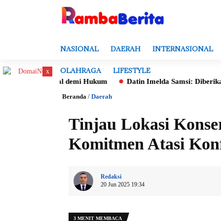
NASIONAL
DAERAH
INTERNASIONAL
OLAHRAGA
LIFESTYLE
x
atal demi Hukum
Datin Imelda Samsi: Diberikan Mandat Untuk 
Beranda
/
Daerah
Tinjau Lokasi Konse
Komitmen Atasi Konf
Redaksi
20 Jun 2025 19:34
3 MENIT MEMBACA